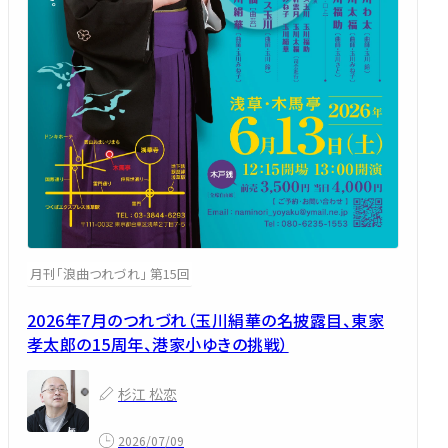
月刊「浪曲つれづれ」 第15回
2026年7月のつれづれ（玉川絹華の名披露目、東家
孝太郎の15周年、港家小ゆきの挑戦）
杉江 松恋
2026/07/09