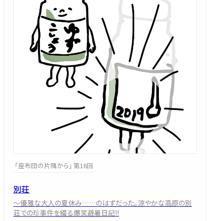
「座布団の片隅から」 第16回
別荘
～優雅な大人の夏休み……のはずだった。涼やかな高原の別
荘での珍事件を綴る爆笑避暑日記!!