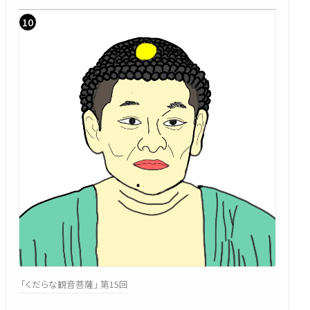
「くだらな観音菩薩」 第15回