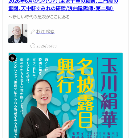
2026年6月のつれづれ（東家千春の躍動、三門綾の
奮闘、天中軒すみれの研鑽/浪曲陰陽師・第二弾）
～新しい時代の息吹がここにある
杉江 松恋
2026/06/09