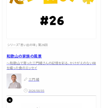
シリーズ「思い出の味」 第26回
和歌山の家族の風景
～和歌山で育った三門綾さんの記憶を彩る、かけがえのない味
を綴った食のエッセイ
三門 綾
2026/08/05