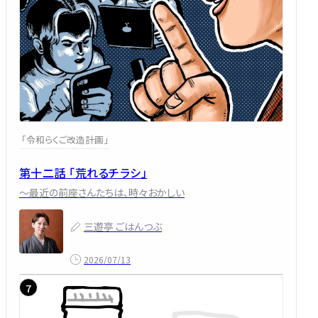
「令和らくご改造計画」
第十二話 「荒れるチラシ」
～最近の前座さんたちは、時々おかしい
三遊亭 ごはんつぶ
2026/07/13