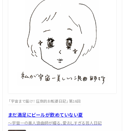
「宇宙まで届け！ 圧倒的お転婆日記」 第16回
まだ満足にビールが飲めていない夏
～宇宙一の美人浪曲師が綴る、愛おしすぎる芸人日記