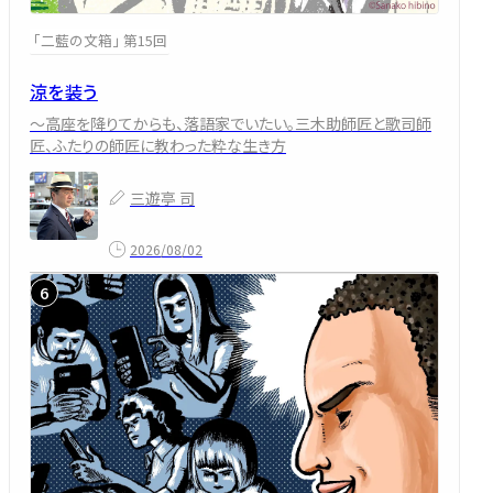
「二藍の文箱」 第15回
涼を装う
～高座を降りてからも、落語家でいたい。三木助師匠と歌司師
匠、ふたりの師匠に教わった粋な生き方
三遊亭 司
2026/08/02