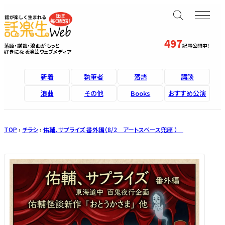
497
落語・講談・浪曲がもっと
記事公開中！
好きになる演芸ウェブメディア
新着
執筆者
落語
講談
浪曲
その他
Books
おすすめ公演
TOP
›
チラシ
›
佑輔、サプライズ 番外編（8/2 アートスペース兜座 ）