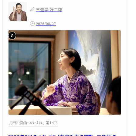
三遊亭 好二郎
2026/08/07
月刊「浪曲つれづれ」 第14回