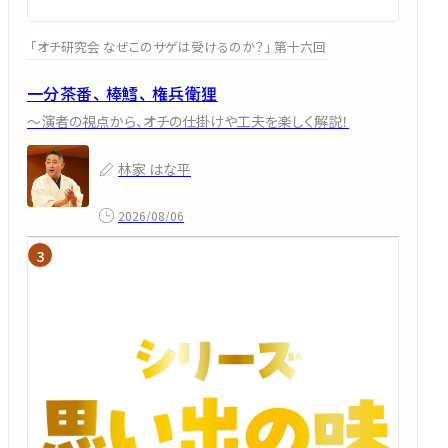
「オチ研究会 なぜこのサゲは受けるのか？」 第十六回
一分茶番、 棒鱈、 権兵衛狸
～演者の視点から、オチの仕掛けや工夫を楽しく解説！
林家 はな平
2026/08/06