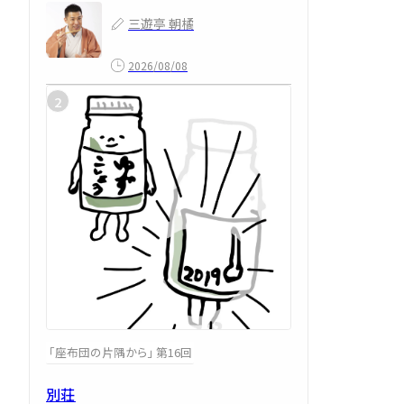
三遊亭 朝橘
2026/08/08
「座布団の片隅から」 第16回
別荘