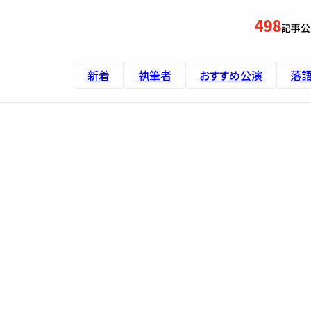
498
記事公
新着
執筆者
おすすめ公演
落