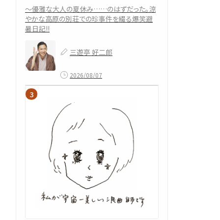
～優雅な大人の夏休み……のはずだった。涼
やかな高原の別荘での珍事件を綴る爆笑避
暑日記!!
三遊亭 好二郎
2026/08/07