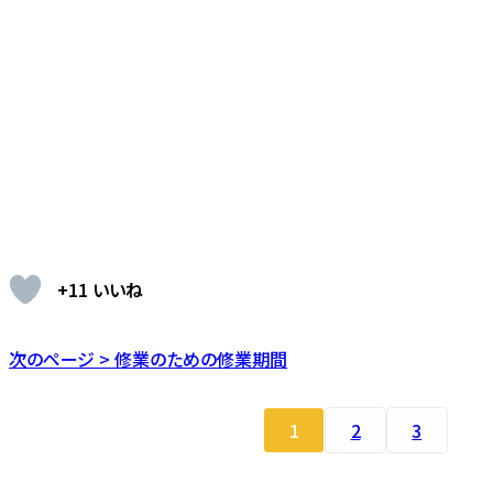
+11 いいね
次のページ > 修業のための修業期間
1
2
3