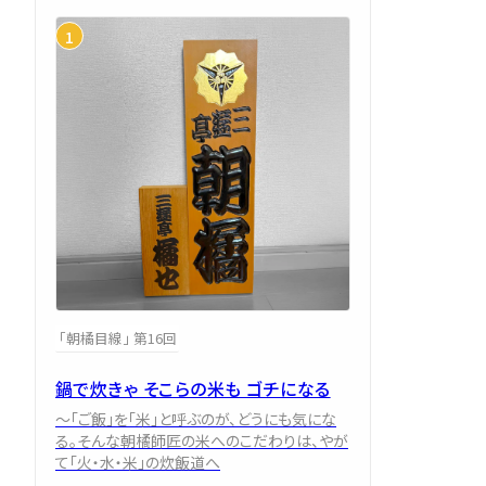
「朝橘目線」 第16回
鍋で炊きゃ そこらの米も ゴチになる
～「ご飯」を「米」と呼ぶのが、どうにも気にな
る。そんな朝橘師匠の米へのこだわりは、やが
て「火・水・米」の炊飯道へ