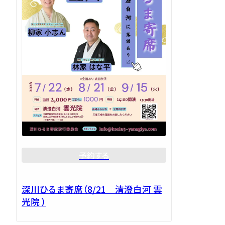
予約する
深川ひるま寄席（8/21 清澄白河 雲
光院 ）