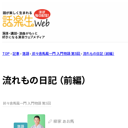
落語・講談・浪曲がもっと
好きになる演芸ウェブメディア
TOP
›
記事
›
落語
›
鈴々舎馬風一門 入門物語 第5回
›
流れもの日記 （前編）
流れもの日記 （前編）
鈴々舎馬風一門 入門物語 第5回
柳家 あお馬
落語