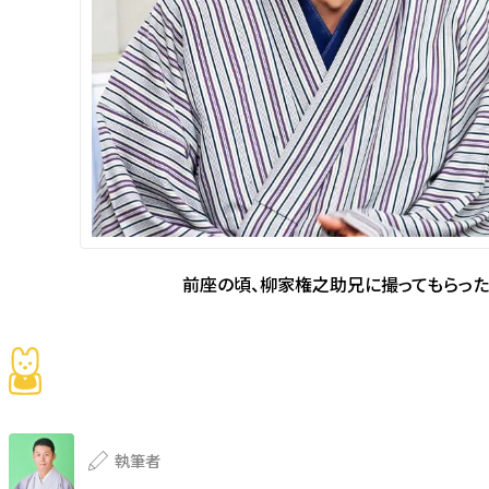
前座の頃、柳家権之助兄に撮ってもらっ
執筆者