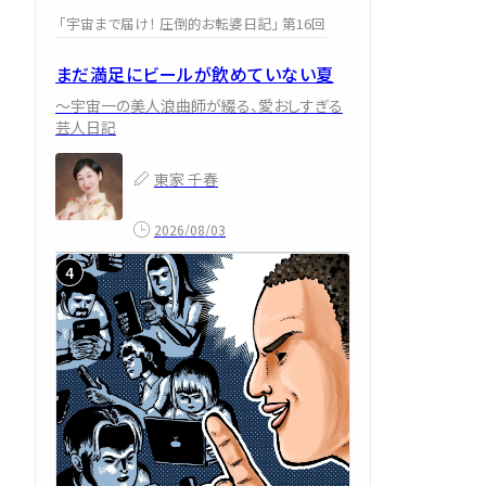
「宇宙まで届け！ 圧倒的お転婆日記」 第16回
まだ満足にビールが飲めていない夏
～宇宙一の美人浪曲師が綴る、愛おしすぎる
芸人日記
東家 千春
2026/08/03