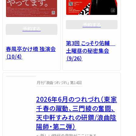
予約する
予約する
第3回 こっそり佑輔
春風亭かけ橋 独演会
土曜昼の秘密集会
（10/4）
（9/26）
月刊「浪曲つれづれ」 第14回
2026年6月のつれづれ（東家
千春の躍動、三門綾の奮闘、
天中軒すみれの研鑽/浪曲陰
陽師・第二弾）
～新しい時代の息吹がここにある