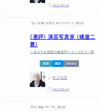
2025/09/29
「芸人本書く派列伝 オルタナティブ」 第5回
〈書評〉 演芸写真家 （橘蓮二
著）
～あなたを高座の最前列へといざなう一冊
落語
講談
Books
杉江 松恋
2025/09/19
月刊「浪曲つれづれ」 第5回