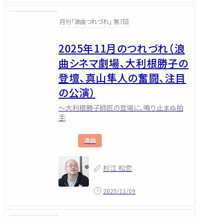
月刊「浪曲つれづれ」 第7回
2025年11月のつれづれ（浪
曲シネマ劇場、大利根勝子の
登壇、真山隼人の奮闘、注目
の公演）
～大利根勝子師匠の登場に、鳴り止まぬ拍
手
浪曲
杉江 松恋
2025/11/09