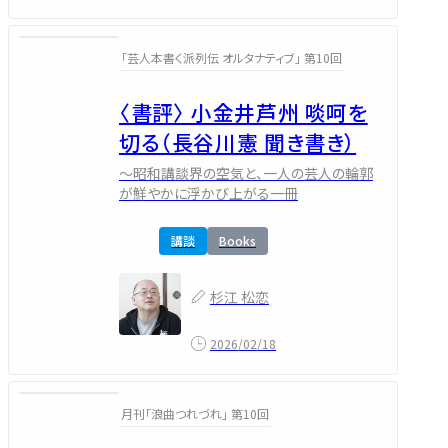
「芸人本書く派列伝 オルタナティブ」 第10回
〈書評〉 小金井芦州 啖呵を
切る（長谷川憲 聞き書き）
～昭和講談界の空気と、一人の芸人の輪郭
が鮮やかに浮かび上がる一冊
講談
Books
杉江 松恋
2026/02/18
月刊「浪曲つれづれ」 第10回