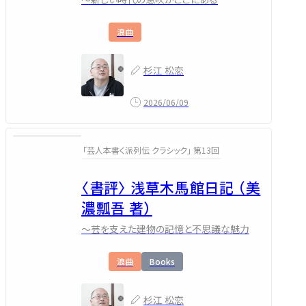
浪曲
杉江 松恋
2026/06/09
「芸人本書く派列伝 クラシック」 第13回
〈書評〉 浅草木馬館日記 （美
濃瓢吾 著）
～芸を支えた建物の記憶と不思議な魅力
浪曲
Books
杉江 松恋