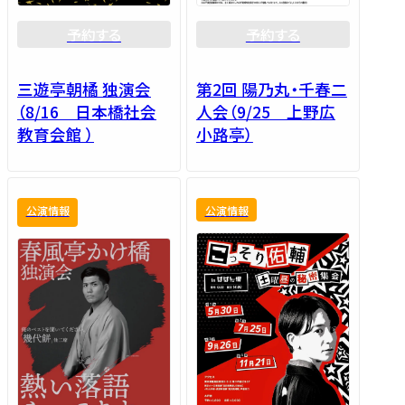
予約する
予約する
三遊亭朝橘 独演会
第2回 陽乃丸・千春二
（8/16 日本橋社会
人会（9/25 上野広
教育会館 ）
小路亭）
公演情報
公演情報