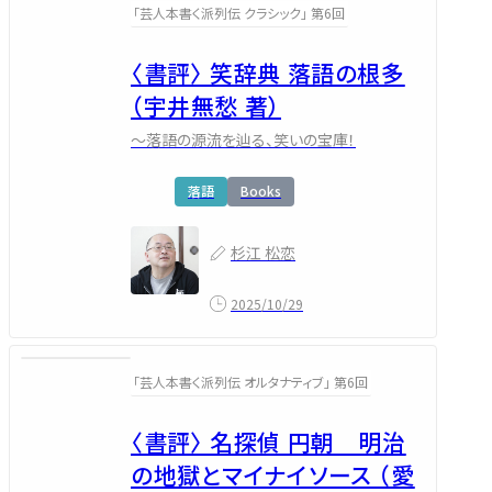
「芸人本書く派列伝 クラシック」 第6回
〈書評〉 笑辞典 落語の根多
（宇井無愁 著）
～落語の源流を辿る、笑いの宝庫！
落語
Books
杉江 松恋
2025/10/29
「芸人本書く派列伝 オルタナティブ」 第6回
〈書評〉 名探偵 円朝 明治
の地獄とマイナイソース （愛