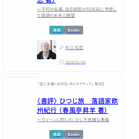
～不朽の名著。談志師匠が60年前に予想し
た落語の未来と絶望
落語
Books
杉江 松恋
2026/01/30
「芸人本書く派列伝 オルタナティブ」 第9回
〈書評〉 ひつじ旅 落語家欧
州紀行 （春風亭昇羊 著）
～ウィーンに吹いた、少し不思議な春風
落語
Books