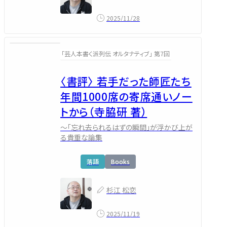
2025/11/28
「芸人本書く派列伝 オルタナティブ」 第7回
〈書評〉 若手だった師匠たち
年間1000席の寄席通いノー
トから（寺脇研 著）
～「忘れ去られるはずの瞬間」が浮かび上が
る貴重な論集
落語
Books
杉江 松恋
2025/11/19