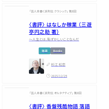
「芸人本書く派列伝 クラシック」 第8回
〈書評〉 はなしか稼業 （三遊
亭円之助 著）
～人生とは、恥ずかしいことなんだ
落語
Books
杉江 松恋
2025/12/29
「芸人本書く派列伝 オルタナティブ」 第8回
〈書評〉 香盤残酷物語 落語