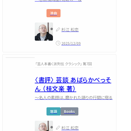
浪曲
杉江 松恋
2025/12/09
「芸人本書く派列伝 クラシック」 第7回
〈書評〉 芸談 あばらかべっそ
ん （桂文楽 著）
～名人の素顔は、磨かれた語りの行間に宿る
落語
Books
杉江 松恋