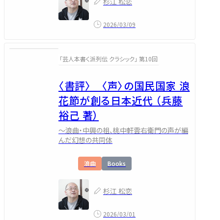
杉江 松恋
2026/03/09
「芸人本書く派列伝 クラシック」 第10回
〈書評〉 〈声〉の国民国家 浪
花節が創る日本近代 （兵藤
裕己 著）
～浪曲・中興の祖、桃中軒雲右衛門の声が編
んだ幻想の共同体
浪曲
Books
杉江 松恋
2026/03/01