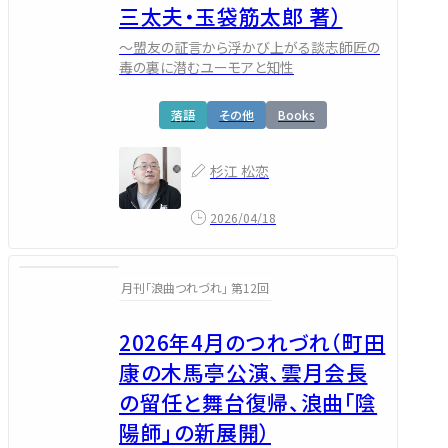
三太夫・玉袋筋太郎 著）
～盟友の証言から浮かび上がる談志師匠の
毒の裏に潜むユーモアと知性
落語
その他
Books
杉江 松恋
2026/04/18
月刊「浪曲つれづれ」 第12回
2026年4月のつれづれ（町田
康の木馬亭公演、雲月会長
の留任と舞台復帰、浪曲「陰
陽師」の新展開）