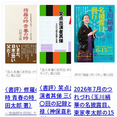
「芸人本書く派列伝 オルタナ
「芸人本書く派列伝 クラシッ
ティブ」 第15回
月刊「浪曲つれづれ」 第15回
ク」 第15回
〈書評〉 笑点出
2026年7月のつ
〈書評〉 修羅の
演者其俤 三〇〇
れづれ（玉川絹
時 青春の時 （山
〇回の記録と余
華の名披露目、
田太郎 著）
禄 （神保喜利彦
東家孝太郎の15
～浪曲師を目指した青年