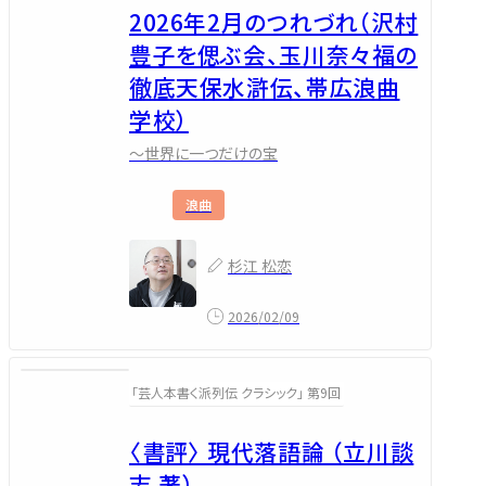
2026年2月のつれづれ（沢村
豊子を偲ぶ会、玉川奈々福の
徹底天保水滸伝、帯広浪曲
学校）
～世界に一つだけの宝
浪曲
杉江 松恋
2026/02/09
「芸人本書く派列伝 クラシック」 第9回
〈書評〉 現代落語論 （立川談
志 著）