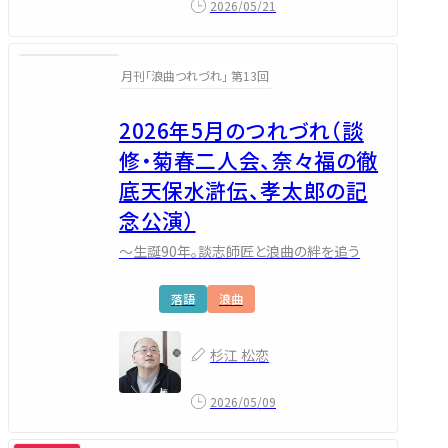
2026/05/21
月刊「浪曲つれづれ」 第13回
2026年5月のつれづれ（談
修・菊春二人会、奈々福の徹
底天保水滸伝、孝太郎の記
念公演）
～生誕90年。談志師匠と浪曲の絆を追う
落語
浪曲
杉江 松恋
2026/05/09