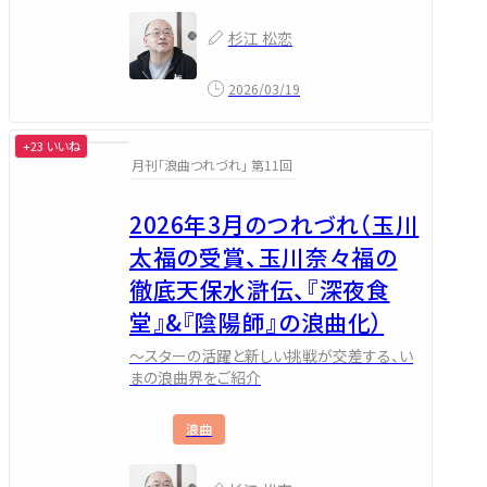
杉江 松恋
2026/03/19
+23 いいね
月刊「浪曲つれづれ」 第11回
2026年3月のつれづれ（玉川
太福の受賞、玉川奈々福の
徹底天保水滸伝、『深夜食
堂』&『陰陽師』の浪曲化）
～スターの活躍と新しい挑戦が交差する、い
まの浪曲界をご紹介
浪曲