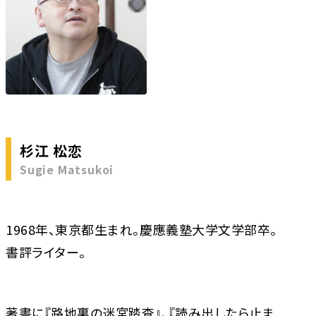
杉江 松恋
Sugie Matsukoi
1968年、東京都生まれ。慶應義塾大学文学部卒。
書評ライター。
著書に『路地裏の迷宮踏査』、『読み出したら止ま