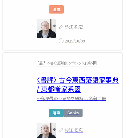
浪曲
杉江 松恋
2025/10/09
「芸人本書く派列伝 クラシック」 第5回
〈書評〉 古今東西落語家事典
/ 東都噺家系図
～落語界の不思議を紐解く、名著二冊
落語
Books
杉江 松恋