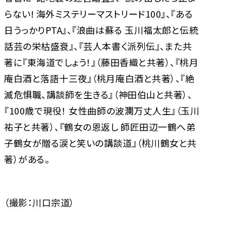
らない! 海外ミステリーマストリード100』、『ある
日うっかりPTA』、『浪曲は蘇る 玉川福太郎と伝統
話芸の栄枯盛衰』、『芸人本書く派列伝』、また共
著に『東海道でしょう！』（藤田香織と共著）、『桃月
庵白酒と落語十三夜』（桃月庵白酒と共著）、『絶
滅危惧職、講談師を生きる』（神田伯山と共著）、
『100歳で現役！ 女性曲師の波瀾万丈人生』（玉川
祐子と共著）、『鶴女の恩返し 師匠田辺一鶴へ弟
子鶴女が贈る涙と笑いの講談道』（桃川鶴女と共
著）がある。
（撮影：川口宗道）