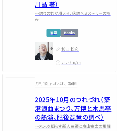
川晶 著）
～語りの妙が冴える、落語×ミステリーの極
み
落語
Books
杉江 松恋
2025/10/19
月刊「浪曲つれづれ」 第6回
2025年10月のつれづれ（築
港浪曲まつり、万博と木馬亭
の熱演、肥後琵琶の調べ）
～未来を照らす新人曲師と京山幸太の奮闘