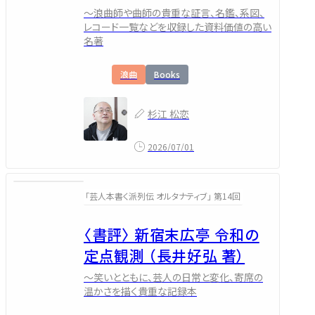
～浪曲師や曲師の貴重な証言、名鑑、系図、
レコード一覧などを収録した資料価値の高い
名著
浪曲
Books
杉江 松恋
2026/07/01
「芸人本書く派列伝 オルタナティブ」 第14回
〈書評〉 新宿末広亭 令和の
定点観測 （長井好弘 著）
～笑いとともに、芸人の日常と変化、寄席の
温かさを描く貴重な記録本