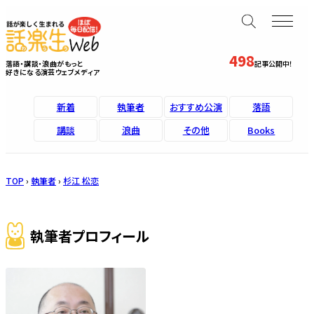
498
落語・講談・浪曲がもっと
記事公開中！
好きになる演芸ウェブメディア
新着
執筆者
おすすめ公演
落語
講談
浪曲
その他
Books
TOP
›
執筆者
›
杉江 松恋
執筆者プロフィール