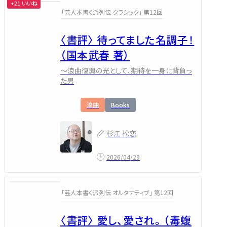
+21 いいね
「芸人本書く派列伝 クラシック」 第12回
〈書評〉 待ってました名調子！
（国本武春 著）
～浪曲復興の光として、期待を一身に背負っ
た男
浪曲
Books
杉江 松恋
2026/04/29
「芸人本書く派列伝 オルタナティブ」 第12回
〈書評〉 愛し、愛され。 （毒蝮