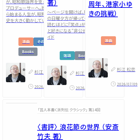
著）
が、昭和歌謡界を支える名
周年、港家小ゆ
プロデューサーへ。挫折か
きの挑戦）
～ページを開けば、昭和
ら始まる人生が、昭和芸能
の日曜夕方が帰ってくる。
史を大きく動かしていく
読むほどに『笑点』がもっ
と好きになる“非公式”ガ
イド
浪曲
浪曲
その他
Books
落語
Books
杉江 松恋
杉江 松恋
杉江 松恋
2026/07/09
2026/08/01
2026/07/20
「芸人本書く派列伝 クラシック」 第14回
〈書評〉 浪花節の世界 （安斎
竹夫 著）