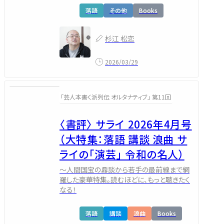
落語
その他
Books
杉江 松恋
2026/03/29
「芸人本書く派列伝 オルタナティブ」 第11回
〈書評〉 サライ 2026年4月号
（大特集：落語 講談 浪曲 サ
ライの「演芸」 令和の名人）
～人間国宝の鼎談から若手の最前線まで網
羅した豪華特集。読むほどに、もっと聴きたく
なる！
落語
講談
浪曲
Books