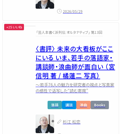
2026/05/29
+25 いいね
「芸人本書く派列伝 オルタナティブ」 第13回
〈書評〉 未来の大看板がここ
にいる いま、若手の落語家・
講談師・浪曲師が面白い （宮
信明 著 / 橘蓮二 写真）
～若手76人の魅力を研究者の視点と写真家
の感性で活写した“読む寄席”
落語
講談
浪曲
Books
杉江 松恋