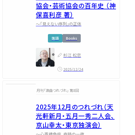
協会・芸術協会の百年史 （神
保喜利彦 著）
～「見えない序列」の正体
落語
Books
杉江 松恋
2025/12/24
月刊「浪曲つれづれ」 第8回
2025年12月のつれづれ（天
光軒新月・五月一秀二人会、
京山幸太・東京独演会）
～心斎橋角座、奇跡の一夜