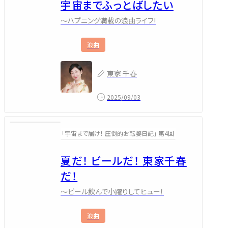
宇宙までふっとばしたい
～ハプニング満載の浪曲ライフ!
浪曲
東家 千春
2025/09/03
「宇宙まで届け！ 圧倒的お転婆日記」 第4回
夏だ！ ビールだ！ 東家千春
だ！
～ビール飲んで小躍りしてヒュー！
浪曲