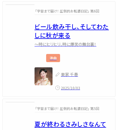
「宇宙まで届け！ 圧倒的お転婆日記」 第6回
ビール飲み干し、そしてわた
しに秋が来る
～時にヒリヒリ、時に爆笑の舞台裏！
浪曲
東家 千春
2025/10/03
「宇宙まで届け！ 圧倒的お転婆日記」 第5回
夏が終わるさみしさなんて