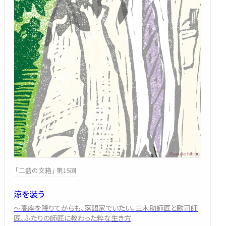
「二藍の文箱」 第15回
涼を装う
～高座を降りてからも、落語家でいたい。三木助師匠と歌司師
匠、ふたりの師匠に教わった粋な生き方