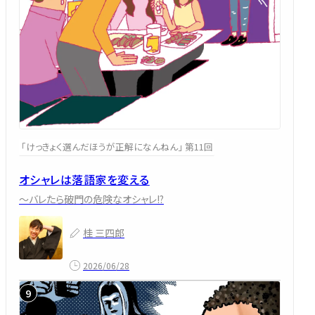
「けっきょく選んだほうが正解になんねん」 第11回
オシャレは落語家を変える
～バレたら破門の危険なオシャレ!?
桂 三四郎
2026/06/28