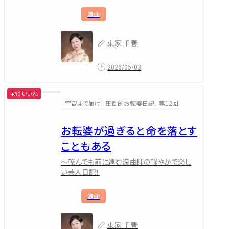
浪曲
東家 千春
2026/05/03
+30 いいね
「宇宙まで届け！ 圧倒的お転婆日記」 第12回
お転婆が過ぎると命を落とす
こともある
～転んでも前に進む浪曲師の軽やかで楽し
い芸人日記！
浪曲
東家 千春