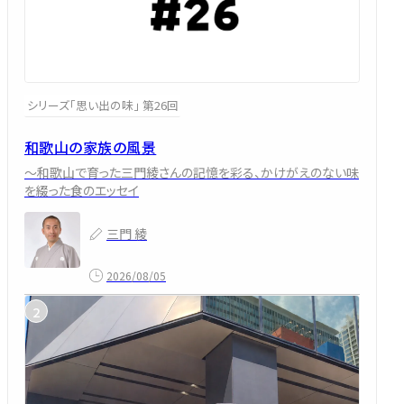
シリーズ「思い出の味」 第26回
和歌山の家族の風景
～和歌山で育った三門綾さんの記憶を彩る、かけがえのない味
を綴った食のエッセイ
三門 綾
2026/08/05