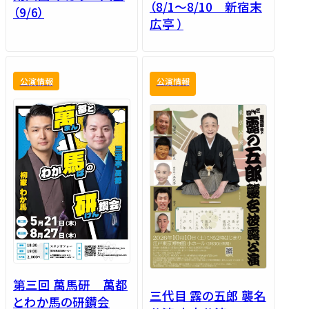
（8/1～8/10 新宿末
（9/6）
広亭 ）
公演情報
公演情報
第三回 萬馬研 萬都
三代目 露の五郎 襲名
とわか馬の研鑽会