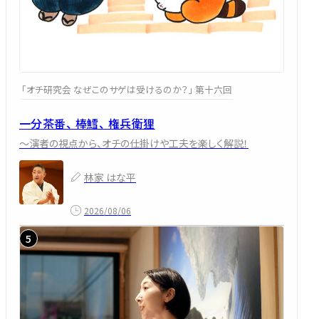
「オチ研究会 なぜこのサゲは受けるのか？」 第十六回
一分茶番、 棒鱈、 権兵衛狸
～演者の視点から、オチの仕掛けや工夫を楽しく解説！
林家 はな平
2026/08/06