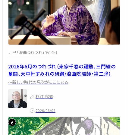
月刊「浪曲つれづれ」 第14回
2026年6月のつれづれ（東家千春の躍動、三門綾の
奮闘、天中軒すみれの研鑽/浪曲陰陽師・第二弾）
～新しい時代の息吹がここにある
杉江 松恋
2026/06/09