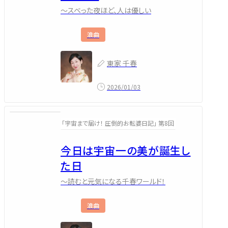
～スベった夜ほど、人は優しい
浪曲
東家 千春
2026/01/03
「宇宙まで届け！ 圧倒的お転婆日記」 第8回
今日は宇宙一の美が誕生し
た日
～読むと元気になる千春ワールド！
浪曲