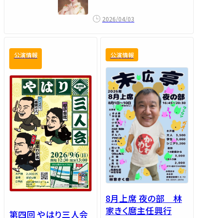
2026/04/03
公演情報
公演情報
8月上席 夜の部 林
家きく麿主任興行
第四回 やはり三人会