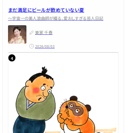
まだ満足にビールが飲めていない夏
～宇宙一の美人浪曲師が綴る、愛おしすぎる芸人日記
東家 千春
2026/08/03