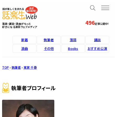
496
落語・講談・浪曲がもっと
記事公開中！
好きになる演芸ウェブメディア
新着
執筆者
落語
講談
浪曲
その他
Books
おすすめ公演
TOP
›
執筆者
›
東家 千春
執筆者プロフィール