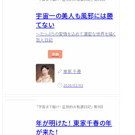
宇宙一の美人も風邪には勝
てない
～たっぷりの愛情を込めて濃密な世界を描く
芸人日記
浪曲
東家 千春
2026/02/03
「宇宙まで届け！ 圧倒的お転婆日記」 第9回
年が明けた！ 東家千春の年
が来た！