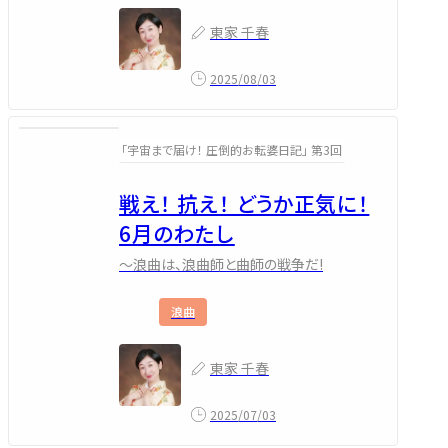
東家 千春
2025/08/03
「宇宙まで届け！ 圧倒的お転婆日記」 第3回
戦え！ 抗え！ どうか正気に！
6月のわたし
～浪曲は、浪曲師と曲師の戦争だ!
浪曲
東家 千春
2025/07/03