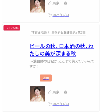
東家 千春
2025/12/03
+28 いいね
「宇宙まで届け！ 圧倒的お転婆日記」 第7回
ビールの秋、日本酒の秋、わ
たしの美が深まる秋
～浪曲師の日記が、ここまで笑えていいんで
すか！
浪曲
東家 千春
2025/11/03