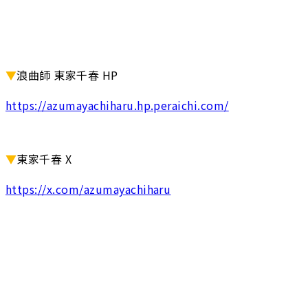
▼
浪曲師 東家千春 HP
https://azumayachiharu.hp.peraichi.com/
▼
東家千春 X
https://x.com/azumayachiharu