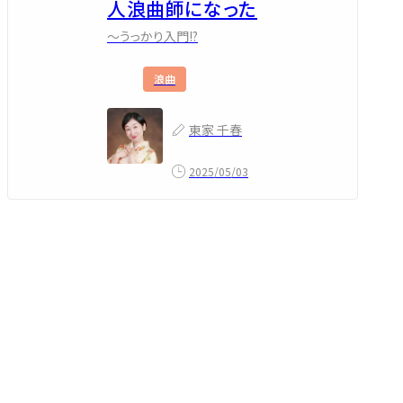
人浪曲師になった
～うっかり入門!?
浪曲
東家 千春
2025/05/03