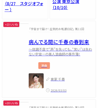
公演 東京公演
（8/27 スタジオフォ
（10/10）
ー ）
+23 いいね
「宇宙まで届け！ 圧倒的お転婆日記」 第11回
病んでる間に千春の春到来
～体調不良で“声”を失っても、“笑い”は失わ
ない宇宙一の美人浪曲師の事件簿！
浪曲
東家 千春
2026/03/03
+20 いいね
「宇宙まで届け！ 圧倒的お転婆日記」 第10回