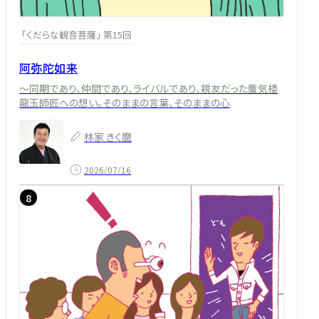
「くだらな観音菩薩」 第15回
阿弥陀如来
～同期であり、仲間であり、ライバルであり、親友だった蜃気楼
龍玉師匠への想い。そのままの言葉、そのままの心
林家 きく麿
2026/07/16