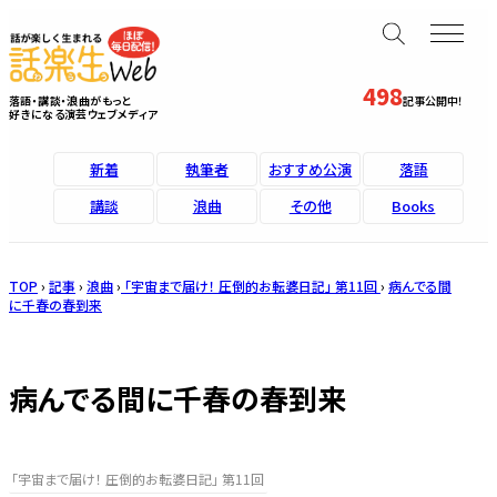
498
落語・講談・浪曲がもっと
記事公開中！
好きになる演芸ウェブメディア
新着
執筆者
おすすめ公演
落語
講談
浪曲
その他
Books
TOP
›
記事
›
浪曲
›
「宇宙まで届け！ 圧倒的お転婆日記」 第11回
›
病んでる間
に千春の春到来
病んでる間に千春の春到来
「宇宙まで届け！ 圧倒的お転婆日記」 第11回