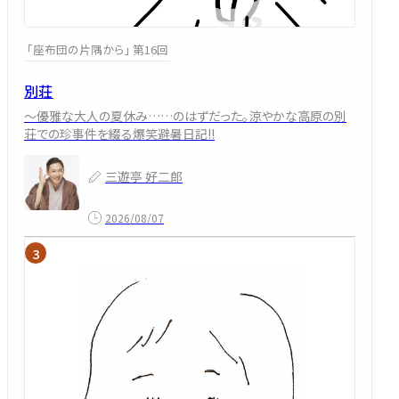
「座布団の片隅から」 第16回
別荘
～優雅な大人の夏休み……のはずだった。涼やかな高原の別
荘での珍事件を綴る爆笑避暑日記!!
三遊亭 好二郎
2026/08/07