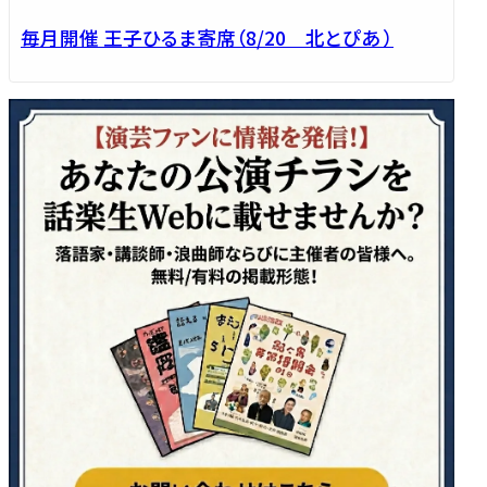
毎月開催 王子ひるま寄席（8/20 北とぴあ ）