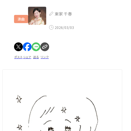
東家 千春
浪曲
2026/03/03
ポスト
シェア
送る
リンク