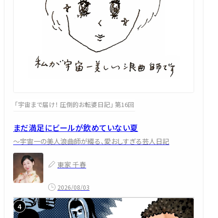
「宇宙まで届け！ 圧倒的お転婆日記」 第16回
まだ満足にビールが飲めていない夏
～宇宙一の美人浪曲師が綴る、愛おしすぎる芸人日記
東家 千春
2026/08/03