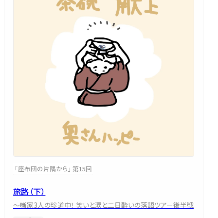
「座布団の片隅から」 第15回
旅路（下）
～噺家3人の珍道中！ 笑いと涙と二日酔いの落語ツアー後半戦