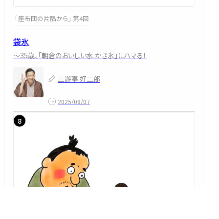
「座布団の片隅から」 第4回
袋氷
～35歳、「朝倉のおいしい水 かき氷」にハマる！
三遊亭 好二郎
2025/08/07