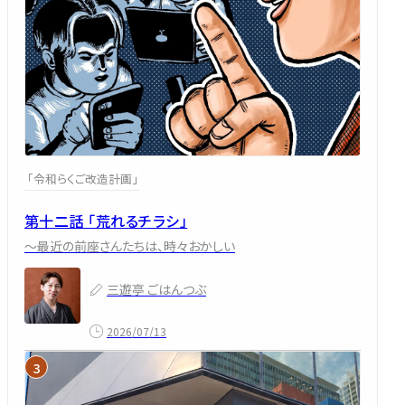
「令和らくご改造計画」
第十二話 「荒れるチラシ」
～最近の前座さんたちは、時々おかしい
三遊亭 ごはんつぶ
2026/07/13