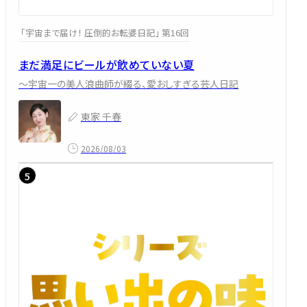
「宇宙まで届け！ 圧倒的お転婆日記」 第16回
まだ満足にビールが飲めていない夏
～宇宙一の美人浪曲師が綴る、愛おしすぎる芸人日記
東家 千春
2026/08/03