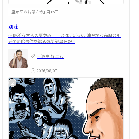
「座布団の片隅から」 第16回
別荘
～優雅な大人の夏休み……のはずだった。涼やかな高原の別
荘での珍事件を綴る爆笑避暑日記!!
三遊亭 好二郎
2026/08/07