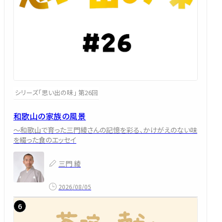
シリーズ「思い出の味」 第26回
和歌山の家族の風景
～和歌山で育った三門綾さんの記憶を彩る、かけがえのない味
を綴った食のエッセイ
三門 綾
2026/08/05