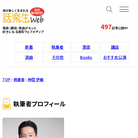
497
落語・講談・浪曲がもっと
記事公開中！
好きになる演芸ウェブメディア
新着
執筆者
落語
講談
浪曲
その他
Books
おすすめ公演
TOP
›
執筆者
›
神田 伊織
執筆者プロフィール