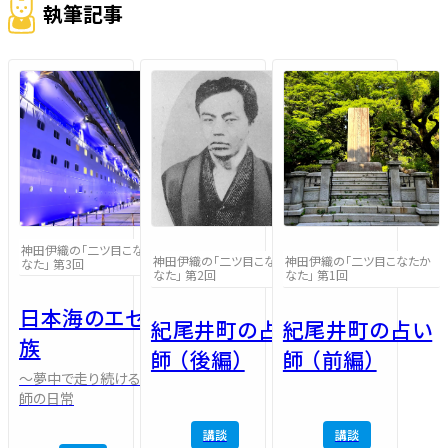
執筆記事
神田伊織の「二ツ目こなたか
神田伊織の「二ツ目こなたか
神田伊織の「二ツ目こなたか
なた」 第3回
なた」 第2回
なた」 第1回
日本海のエセ貴
紀尾井町の占い
紀尾井町の占い
族
師 （後編）
師 （前編）
～夢中で走り続ける講釈
師の日常
講談
講談