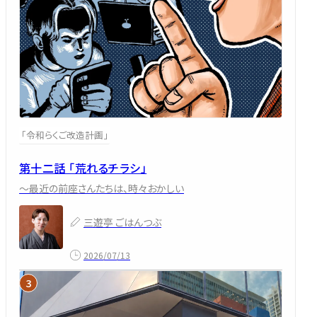
「令和らくご改造計画」
第十二話 「荒れるチラシ」
～最近の前座さんたちは、時々おかしい
三遊亭 ごはんつぶ
2026/07/13