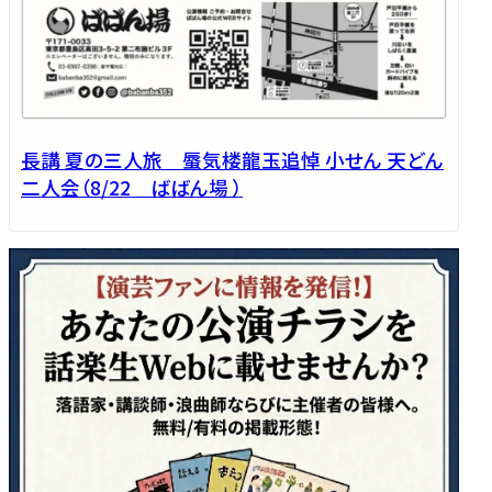
長講 夏の三人旅 蜃気楼龍玉追悼 小せん 天どん
二人会（8/22 ばばん場 ）