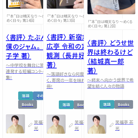
「“本”日は晴天なり ～めくる
「“本”日は晴天なり ～めくる
めく日々」 第13回
めく日々」 第14回
「“本”日は晴天なり ～めくる
めく日々」 第12回
〈書評〉 新宿末
〈書評〉 たぶん、
〈書評〉 どうせ世
広亭 令和の定点
僕のジャム。 （金
界は終わるけど
観測 （長井好弘
子学 著）
（結城真一郎
著）
～中学校を舞台に笑いが
著）
連発する短編コント小説
～落語好きなら何度も頷
集！
～終末へ向かう世界で希
く、寄席の一年を味わう一
望を紡ぐ人々の物語
冊！
落語
その他
落語
Books
Books
落語
Books
笑福亭 茶
笑福亭 茶
笑福亭 茶
光
光
光