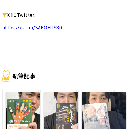
▼
X（旧Twitter）
https://x.com/SAKOH1980
執筆記事