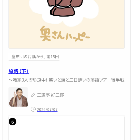
「座布団の片隅から」 第15回
旅路（下）
～噺家3人の珍道中！ 笑いと涙と二日酔いの落語ツアー後半戦
三遊亭 好二郎
2026/07/07