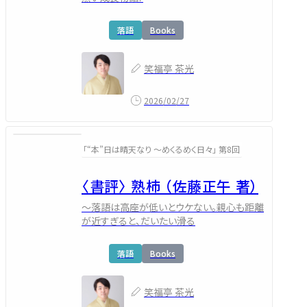
落語
Books
笑福亭 茶光
2026/02/27
「“本”日は晴天なり ～めくるめく日々」 第8回
〈書評〉 熟柿 （佐藤正午 著）
～落語は高座が低いとウケない。親心も距離
が近すぎると、だいたい滑る
落語
Books
笑福亭 茶光