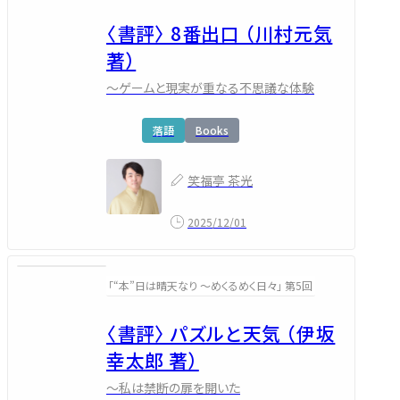
〈書評〉 8番出口 （川村元気
著）
～ゲームと現実が重なる不思議な体験
落語
Books
笑福亭 茶光
2025/12/01
「“本”日は晴天なり ～めくるめく日々」 第5回
〈書評〉 パズルと天気 （伊坂
幸太郎 著）
～私は禁断の扉を開いた