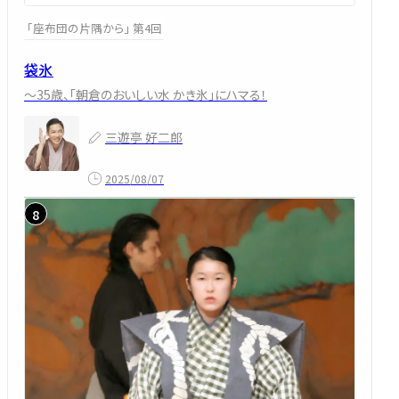
「座布団の片隅から」 第4回
袋氷
～35歳、「朝倉のおいしい水 かき氷」にハマる！
三遊亭 好二郎
2025/08/07