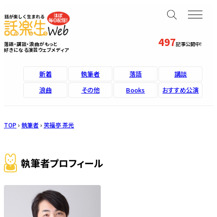
497
落語・講談・浪曲がもっと
記事公開中！
好きになる演芸ウェブメディア
新着
執筆者
落語
講談
浪曲
その他
Books
おすすめ公演
TOP
›
執筆者
›
笑福亭 茶光
執筆者プロフィール