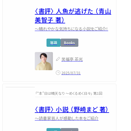
〈書評〉 人魚が逃げた （青山
美智子 著）
～晴れやかな気持ちになる小説をご紹介！
落語
Books
笑福亭 茶光
2025/07/31
「“本”日は晴天なり ～めくるめく日々」 第1回
〈書評〉 小説 （野崎まど 著）
～読書家芸人が感動した本をご紹介