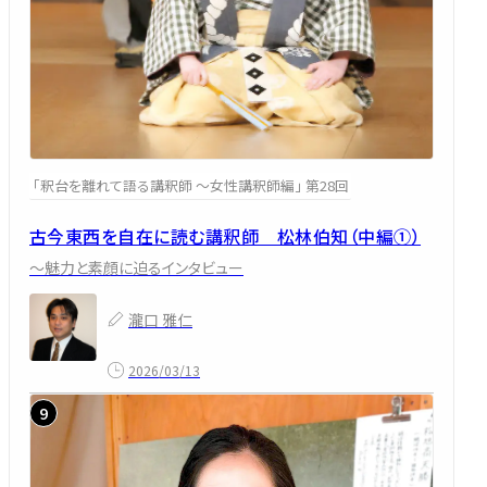
「釈台を離れて語る講釈師 ～女性講釈師編」 第28回
古今東西を自在に読む講釈師 松林伯知（中編①）
～魅力と素顔に迫るインタビュー
瀧口 雅仁
2026/03/13