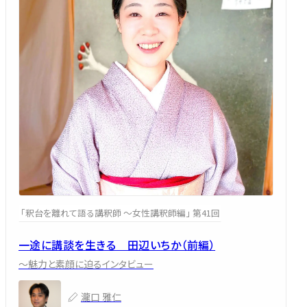
「釈台を離れて語る講釈師 ～女性講釈師編」 第41回
一途に講談を生きる 田辺いちか（前編）
～魅力と素顔に迫るインタビュー
瀧口 雅仁