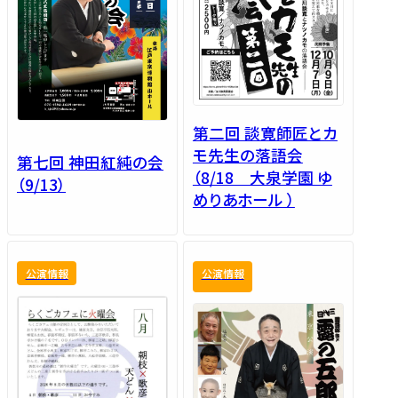
第二回 談寛師匠とカ
モ先生の落語会
第七回 神田紅純の会
（8/18 大泉学園 ゆ
（9/13）
めりあホール ）
公演情報
公演情報