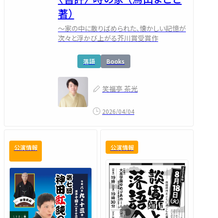
著）
～家の中に散りばめられた、懐かしい記憶が
次々と浮かび上がる芥川賞受賞作
落語
Books
笑福亭 茶光
2026/04/04
公演情報
公演情報