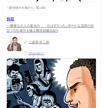
「座布団の片隅から」 第16回
別荘
～優雅な大人の夏休み……のはずだった。涼やかな高原の別
荘での珍事件を綴る爆笑避暑日記!!
三遊亭 好二郎
2026/08/07