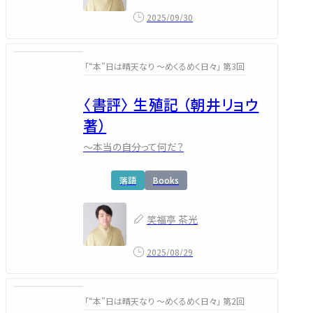
2025/09/30
「“本”日は晴天なり ～めくるめく日々」 第3回
〈書評〉 生殖記 （朝井リョウ
著）
～本当の自分って何だ？
落語
Books
笑福亭 茶光
2025/08/29
「“本”日は晴天なり ～めくるめく日々」 第2回