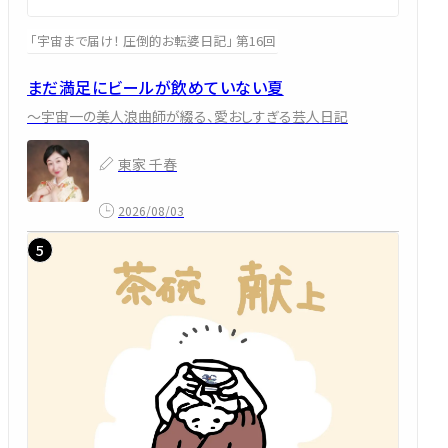
「宇宙まで届け！ 圧倒的お転婆日記」 第16回
まだ満足にビールが飲めていない夏
～宇宙一の美人浪曲師が綴る、愛おしすぎる芸人日記
東家 千春
2026/08/03