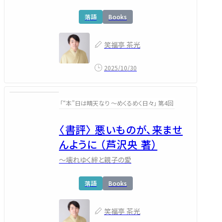
落語
Books
笑福亭 茶光
2025/10/30
「“本”日は晴天なり ～めくるめく日々」 第4回
〈書評〉 悪いものが、来ませ
んように （芦沢央 著）
～壊れゆく絆と親子の愛
落語
Books
笑福亭 茶光