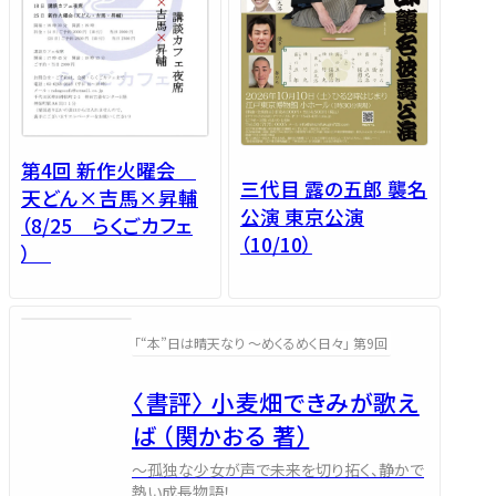
第4回 新作火曜会
三代目 露の五郎 襲名
天どん×吉馬×昇輔
公演 東京公演
（8/25 らくごカフェ
（10/10）
）
「“本”日は晴天なり ～めくるめく日々」 第9回
〈書評〉 小麦畑できみが歌え
ば （関かおる 著）
～孤独な少女が声で未来を切り拓く、静かで
熱い成長物語！