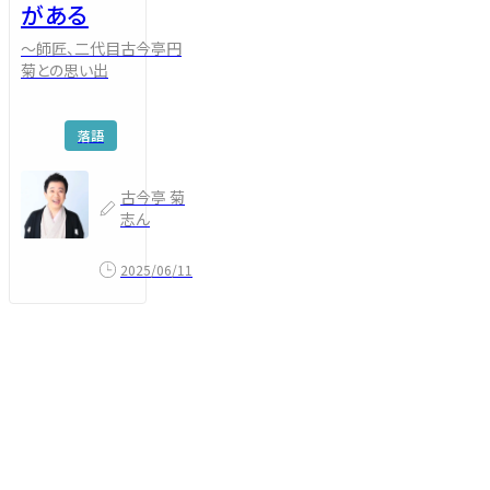
がある
～師匠、二代目古今亭円
菊との思い出
落語
古今亭 菊
志ん
2025/06/11