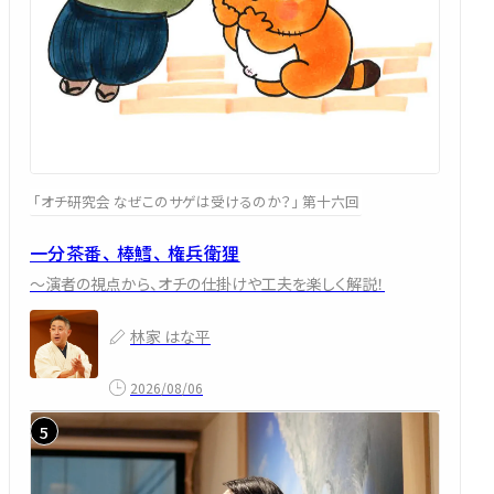
「オチ研究会 なぜこのサゲは受けるのか？」 第十六回
一分茶番、 棒鱈、 権兵衛狸
～演者の視点から、オチの仕掛けや工夫を楽しく解説！
林家 はな平
2026/08/06