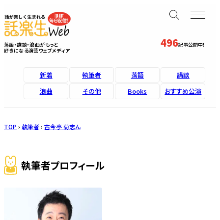
496
落語・講談・浪曲がもっと
記事公開中！
好きになる演芸ウェブメディア
新着
執筆者
落語
講談
浪曲
その他
Books
おすすめ公演
TOP
›
執筆者
›
古今亭 菊志ん
執筆者プロフィール