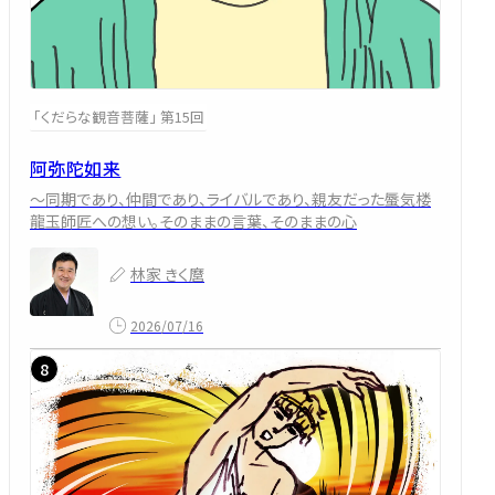
「くだらな観音菩薩」 第15回
阿弥陀如来
～同期であり、仲間であり、ライバルであり、親友だった蜃気楼
龍玉師匠への想い。そのままの言葉、そのままの心
林家 きく麿
2026/07/16