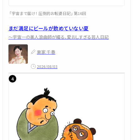
「宇宙まで届け！ 圧倒的お転婆日記」 第16回
まだ満足にビールが飲めていない夏
～宇宙一の美人浪曲師が綴る、愛おしすぎる芸人日記
東家 千春
2026/08/03