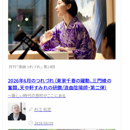
月刊「浪曲つれづれ」 第14回
2026年6月のつれづれ（東家千春の躍動、三門綾の
奮闘、天中軒すみれの研鑽/浪曲陰陽師・第二弾）
～新しい時代の息吹がここにある
杉江 松恋
2026/06/09