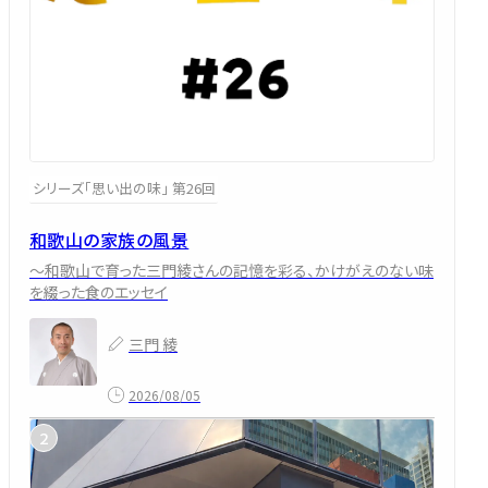
シリーズ「思い出の味」 第26回
和歌山の家族の風景
～和歌山で育った三門綾さんの記憶を彩る、かけがえのない味
を綴った食のエッセイ
三門 綾
2026/08/05