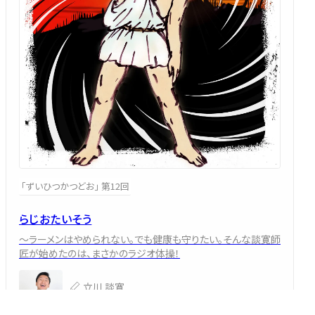
「ずいひつかつどお」 第12回
らじおたいそう
～ラーメンはやめられない。でも健康も守りたい。そんな談寛師
匠が始めたのは、まさかのラジオ体操！
立川 談寛