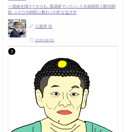
～高座を降りてからも、落語家でいたい。三木助師匠と歌司師
匠、ふたりの師匠に教わった粋な生き方
三遊亭 司
2026/08/02