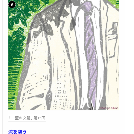
「二藍の文箱」 第15回
涼を装う