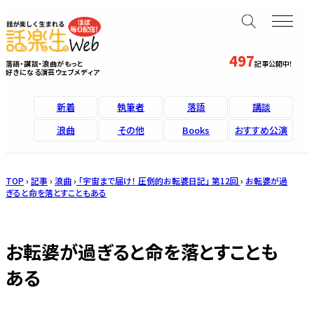
497
落語・講談・浪曲がもっと
記事公開中！
好きになる演芸ウェブメディア
新着
執筆者
落語
講談
浪曲
その他
Books
おすすめ公演
TOP
›
記事
›
浪曲
›
「宇宙まで届け！ 圧倒的お転婆日記」 第12回
›
お転婆が過
ぎると命を落とすこともある
お転婆が過ぎると命を落とすことも
ある