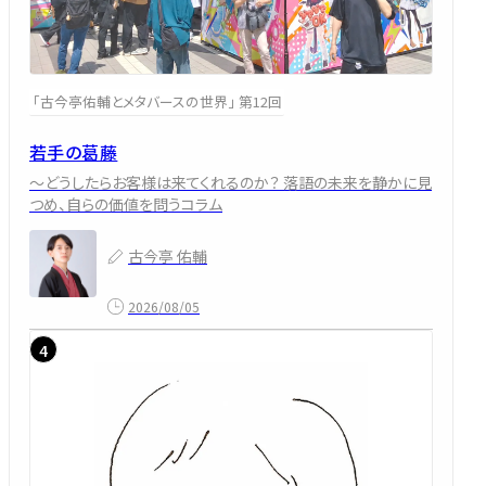
「古今亭佑輔とメタバースの世界」 第12回
若手の葛藤
～どうしたらお客様は来てくれるのか？ 落語の未来を静かに見
つめ、自らの価値を問うコラム
古今亭 佑輔
2026/08/05