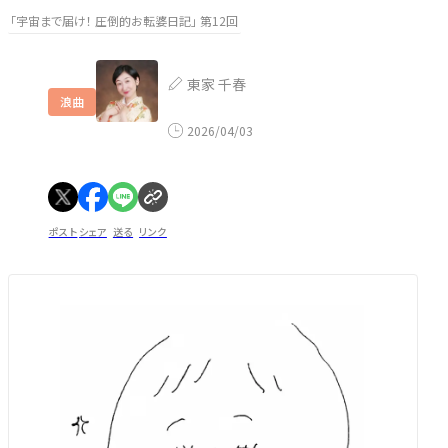
「宇宙まで届け！ 圧倒的お転婆日記」 第12回
東家 千春
浪曲
2026/04/03
ポスト
シェア
送る
リンク