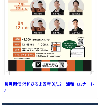
毎月開催 浦和ひるま寄席（8/12 浦和コムナーレ
）