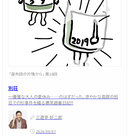
「座布団の片隅から」 第16回
別荘
～優雅な大人の夏休み……のはずだった。涼やかな高原の別
荘での珍事件を綴る爆笑避暑日記!!
三遊亭 好二郎
2026/08/07