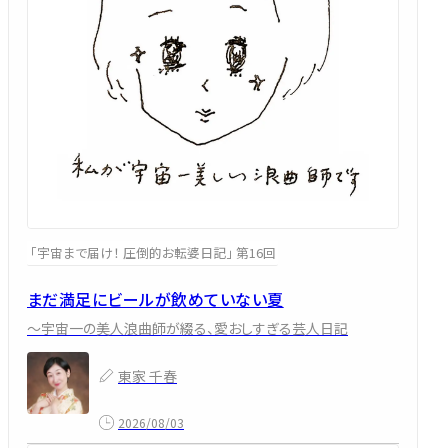
「宇宙まで届け！ 圧倒的お転婆日記」 第16回
まだ満足にビールが飲めていない夏
～宇宙一の美人浪曲師が綴る、愛おしすぎる芸人日記
東家 千春
2026/08/03