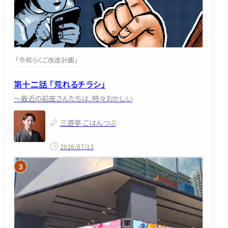
「令和らくご改造計画」
第十二話 「荒れるチラシ」
～最近の前座さんたちは、時々おかしい
三遊亭 ごはんつぶ
2026/07/13