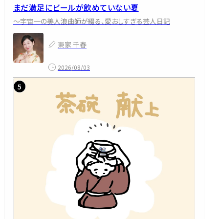
まだ満足にビールが飲めていない夏
～宇宙一の美人浪曲師が綴る、愛おしすぎる芸人日記
東家 千春
2026/08/03