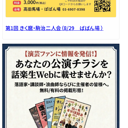
第1回 きく麿・駒治二人会（8/29 ばばん場 ）