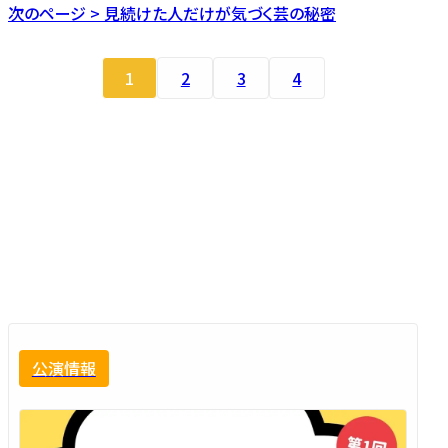
次のページ > 見続けた人だけが気づく芸の秘密
1
2
3
4
公演情報