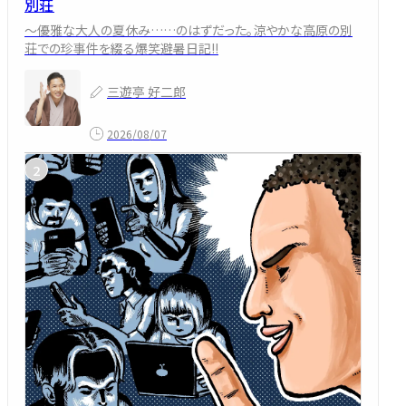
別荘
～優雅な大人の夏休み……のはずだった。涼やかな高原の別
荘での珍事件を綴る爆笑避暑日記!!
三遊亭 好二郎
2026/08/07