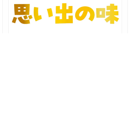
シリーズ「思い出の味」 第26回
和歌山の家族の風景
～和歌山で育った三門綾さんの記憶を彩る、かけがえのない味
を綴った食のエッセイ
三門 綾
2026/08/05