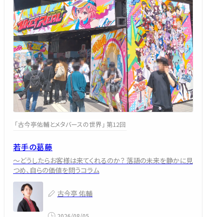
「古今亭佑輔とメタバースの世界」 第12回
若手の葛藤
～どうしたらお客様は来てくれるのか？ 落語の未来を静かに見
つめ、自らの価値を問うコラム
古今亭 佑輔
2026/08/05