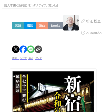
「芸人本書く派列伝 オルタナティブ」 第14回
杉江 松恋
落語
講談
浪曲
Books
2026/06/20
ポスト
シェア
送る
リンク