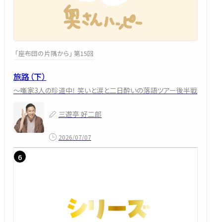
「座布団の片隅から」 第15回
旅路（下）
～噺家3人の珍道中！ 笑いと涙と二日酔いの落語ツアー後半戦
三遊亭 好二郎
2026/07/07