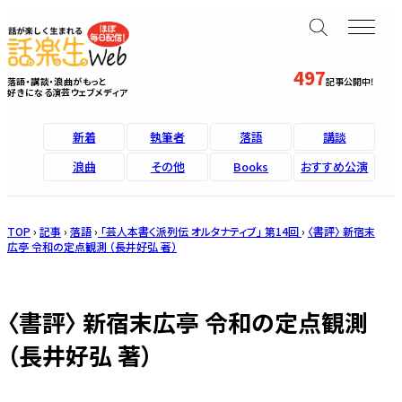
497
落語・講談・浪曲がもっと
記事公開中！
好きになる演芸ウェブメディア
新着
執筆者
落語
講談
浪曲
その他
Books
おすすめ公演
TOP
›
記事
›
落語
›
「芸人本書く派列伝 オルタナティブ」 第14回
›
〈書評〉 新宿末
広亭 令和の定点観測 （長井好弘 著）
〈書評〉 新宿末広亭 令和の定点観測
（長井好弘 著）