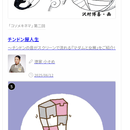
「コソメキネマ」 第二回
チンドン屋人生
～チンドンの音がスクリーンで流れる『マダムと女房』をご紹介！
港家 小そめ
2025/06/12