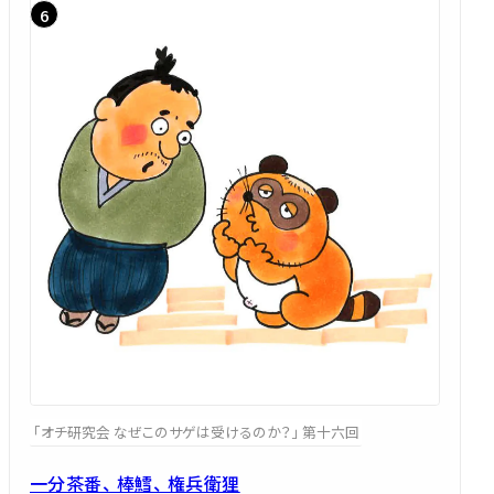
「オチ研究会 なぜこのサゲは受けるのか？」 第十六回
一分茶番、 棒鱈、 権兵衛狸