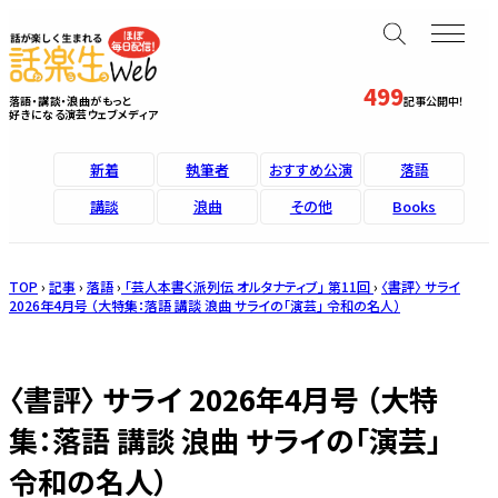
499
落語・講談・浪曲がもっと
記事公開中！
好きになる演芸ウェブメディア
新着
執筆者
おすすめ公演
落語
講談
浪曲
その他
Books
TOP
›
記事
›
落語
›
「芸人本書く派列伝 オルタナティブ」 第11回
›
〈書評〉 サライ
2026年4月号 （大特集：落語 講談 浪曲 サライの「演芸」 令和の名人）
〈書評〉 サライ 2026年4月号 （大特
集：落語 講談 浪曲 サライの「演芸」
令和の名人）