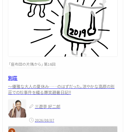
「座布団の片隅から」 第16回
別荘
～優雅な大人の夏休み……のはずだった。涼やかな高原の別
荘での珍事件を綴る爆笑避暑日記!!
三遊亭 好二郎
2026/08/07