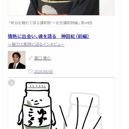
「釈台を離れて語る講釈師 ～女性講釈師編」 第44回
情熱に出会い、魂を語る 神田紅（前編）
～魅力と素顔に迫るインタビュー
瀧口 雅仁
2026/08/09