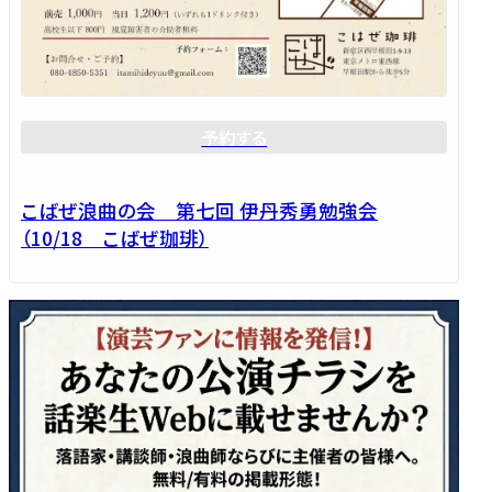
予約する
こばぜ浪曲の会 第七回 伊丹秀勇勉強会
（10/18 こばぜ珈琲）