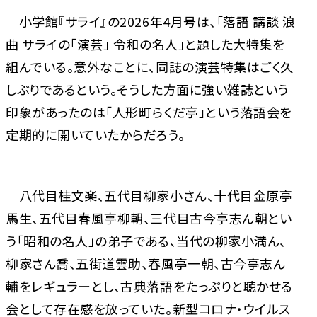
小学館『サライ』の2026年4月号は、「落語 講談 浪
曲 サライの「演芸」 令和の名人」と題した大特集を
組んでいる。意外なことに、同誌の演芸特集はごく久
しぶりであるという。そうした方面に強い雑誌という
印象があったのは「人形町らくだ亭」という落語会を
定期的に開いていたからだろう。
八代目桂文楽、五代目柳家小さん、十代目金原亭
馬生、五代目春風亭柳朝、三代目古今亭志ん朝とい
う「昭和の名人」の弟子である、当代の柳家小満ん、
柳家さん喬、五街道雲助、春風亭一朝、古今亭志ん
輔をレギュラーとし、古典落語をたっぷりと聴かせる
会として存在感を放っていた。新型コロナ・ウイルス