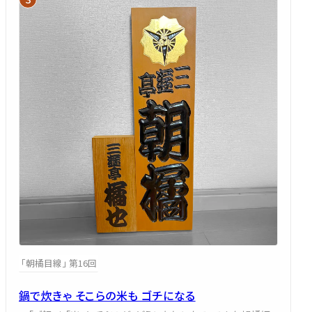
「朝橘目線」 第16回
鍋で炊きゃ そこらの米も ゴチになる