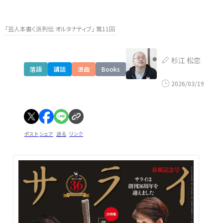
「芸人本書く派列伝 オルタナティブ」 第11回
杉江 松恋
落語
講談
浪曲
Books
2026/03/19
ポスト
シェア
送る
リンク