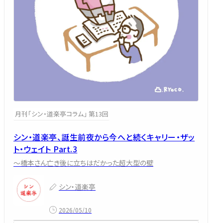
月刊「シン・道楽亭コラム」 第13回
シン・道楽亭、誕生前夜から今へと続くキャリー・ザッ
ト・ウェイト Part.3
～橋本さん亡き後に立ちはだかった超大型の壁
シン・道楽亭
2026/05/10