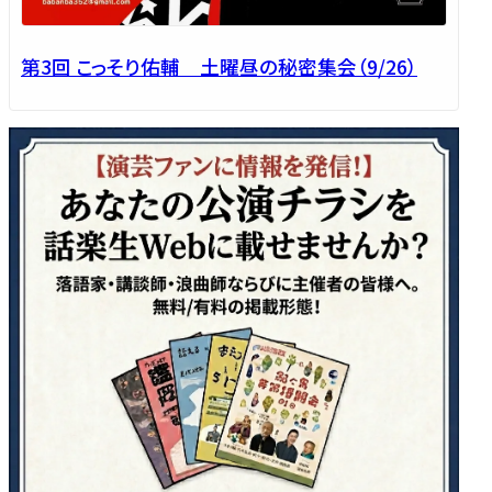
第3回 こっそり佑輔 土曜昼の秘密集会（9/26）