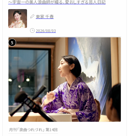
～宇宙一の美人浪曲師が綴る、愛おしすぎる芸人日記
東家 千春
2026/08/03
月刊「浪曲つれづれ」 第14回