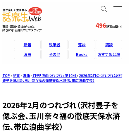
496
落語・講談・浪曲がもっと
記事公開中！
好きになる演芸ウェブメディア
新着
執筆者
落語
講談
浪曲
その他
Books
おすすめ公演
TOP
›
記事
›
浪曲
›
月刊「浪曲つれづれ」 第10回
›
2026年2月のつれづれ（沢村
豊子を偲ぶ会、玉川奈々福の徹底天保水滸伝、帯広浪曲学校）
2026年2月のつれづれ（沢村豊子を
偲ぶ会、玉川奈々福の徹底天保水滸
伝、帯広浪曲学校）