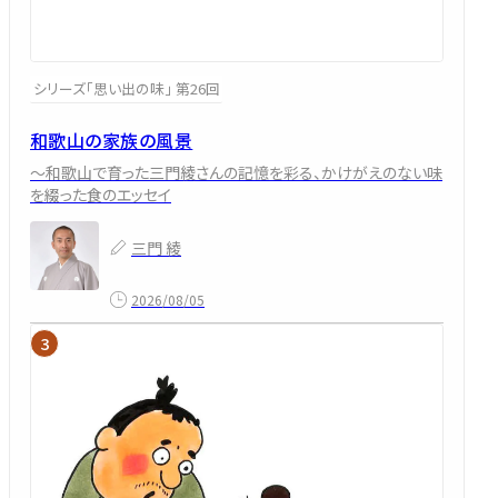
シリーズ「思い出の味」 第26回
和歌山の家族の風景
～和歌山で育った三門綾さんの記憶を彩る、かけがえのない味
を綴った食のエッセイ
三門 綾
2026/08/05