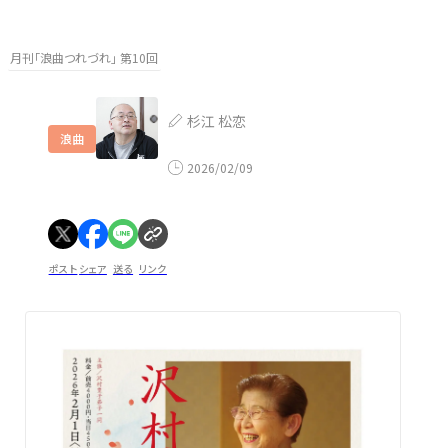
月刊「浪曲つれづれ」 第10回
杉江 松恋
浪曲
2026/02/09
ポスト
シェア
送る
リンク