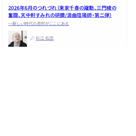
2026年6月のつれづれ（東家千春の躍動、三門綾の
奮闘、天中軒すみれの研鑽/浪曲陰陽師・第二弾）
～新しい時代の息吹がここにある
杉江 松恋
2026/06/09