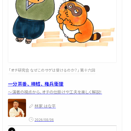
「オチ研究会 なぜこのサゲは受けるのか？」 第十六回
一分茶番、 棒鱈、 権兵衛狸
～演者の視点から、オチの仕掛けや工夫を楽しく解説！
林家 はな平
2026/08/06