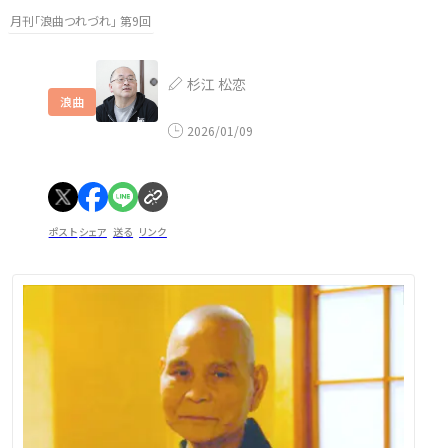
月刊「浪曲つれづれ」 第9回
杉江 松恋
浪曲
2026/01/09
ポスト
シェア
送る
リンク