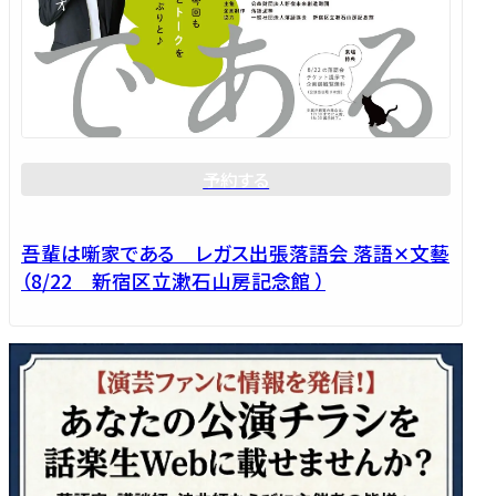
予約する
吾輩は噺家である レガス出張落語会 落語✕文藝
（8/22 新宿区立漱石山房記念館 ）