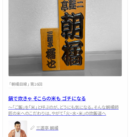
「朝橘目線」 第16回
鍋で炊きゃ そこらの米も ゴチになる
～「ご飯」を「米」と呼ぶのが、どうにも気になる。そんな朝橘師
匠の米へのこだわりは、やがて「火・水・米」の炊飯道へ
三遊亭 朝橘