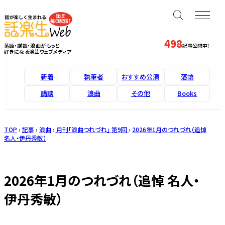
498
落語・講談・浪曲がもっと
記事公開中！
好きになる演芸ウェブメディア
新着
執筆者
おすすめ公演
落語
講談
浪曲
その他
Books
TOP
›
記事
›
浪曲
›
月刊「浪曲つれづれ」 第9回
›
2026年1月のつれづれ（追悼
名人・伊丹秀敏）
2026年1月のつれづれ（追悼 名人・
伊丹秀敏）