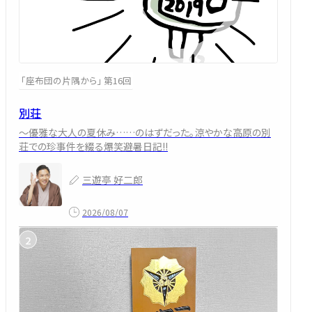
「座布団の片隅から」 第16回
別荘
～優雅な大人の夏休み……のはずだった。涼やかな高原の別
荘での珍事件を綴る爆笑避暑日記!!
三遊亭 好二郎
2026/08/07