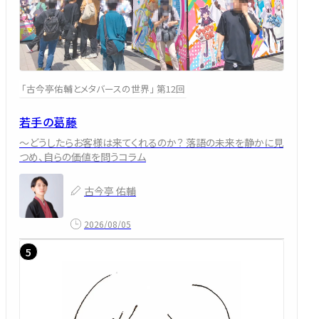
「古今亭佑輔とメタバースの世界」 第12回
若手の葛藤
～どうしたらお客様は来てくれるのか？ 落語の未来を静かに見
つめ、自らの価値を問うコラム
古今亭 佑輔
2026/08/05