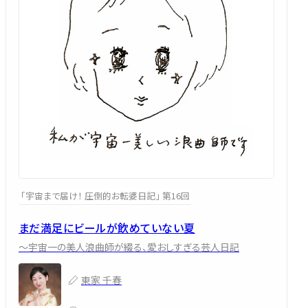
「宇宙まで届け！ 圧倒的お転婆日記」 第16回
まだ満足にビールが飲めていない夏
～宇宙一の美人浪曲師が綴る、愛おしすぎる芸人日記
東家 千春