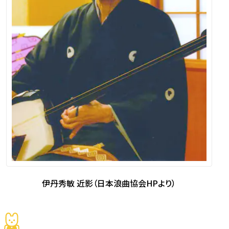
伊丹秀敏 近影（日本浪曲協会HPより）