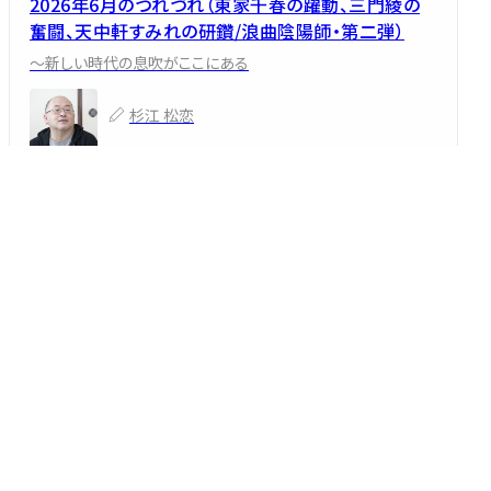
2026年6月のつれづれ（東家千春の躍動、三門綾の
奮闘、天中軒すみれの研鑽/浪曲陰陽師・第二弾）
～新しい時代の息吹がここにある
杉江 松恋
2026/06/09