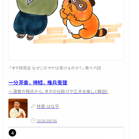
「オチ研究会 なぜこのサゲは受けるのか？」 第十六回
一分茶番、 棒鱈、 権兵衛狸
～演者の視点から、オチの仕掛けや工夫を楽しく解説！
林家 はな平
2026/08/06