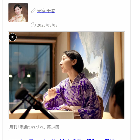
東家 千春
2026/08/03
月刊「浪曲つれづれ」 第14回