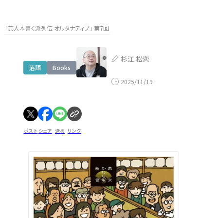
「芸人本書く派列伝 オルタナティブ」 第7回
杉江 松恋
落語
Books
2025/11/19
ポスト
シェア
送る
リンク