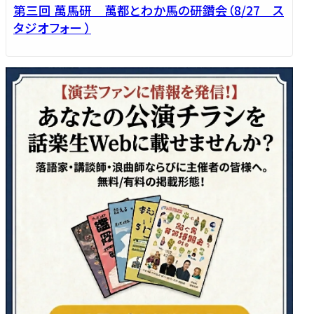
第三回 萬馬研 萬都とわか馬の研鑽会（8/27 ス
タジオフォー ）