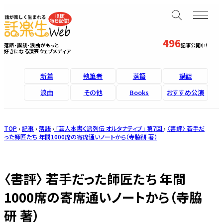
496
落語・講談・浪曲がもっと
記事公開中！
好きになる演芸ウェブメディア
新着
執筆者
落語
講談
浪曲
その他
Books
おすすめ公演
TOP
›
記事
›
落語
›
「芸人本書く派列伝 オルタナティブ」 第7回
›
〈書評〉 若手だ
った師匠たち 年間1000席の寄席通いノートから（寺脇研 著）
〈書評〉 若手だった師匠たち 年間
1000席の寄席通いノートから（寺脇
研 著）