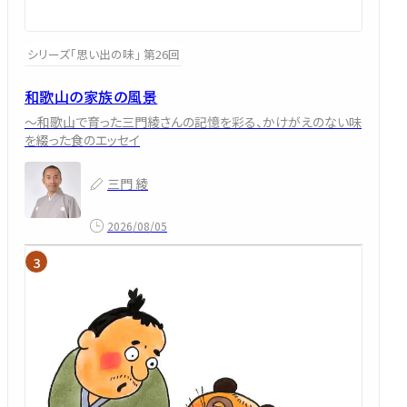
シリーズ「思い出の味」 第26回
和歌山の家族の風景
～和歌山で育った三門綾さんの記憶を彩る、かけがえのない味
を綴った食のエッセイ
三門 綾
2026/08/05