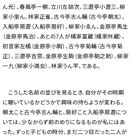
ん光）、春風亭一朝、立川左談次、三遊亭小遊三、柳
家小里ん、林家正雀、古今亭志ん輔（古今亭朝太）、
入船亭扇遊（入船亭扇好）、柳家小ゑん、金原亭馬生
（金原亭馬治）、あとの7人が橘家富蔵（橘家舛蔵）、
初音家左橘（金原亭小駒）、古今亭菊輔（古今亭菊
正）、三遊亭吉窓、金原亭生駒（金原亭駒之助）、柳家
一九（柳家小満女）、林家うん平、である。
こうした名前の並びを見るとき、自分がその時期
に聴いているかどうかで興味の持ちようが変わる。
朝太こと古今亭志ん輔と、扇好こと入船亭扇遊につ
いては、少なからず前のめりになるものが私にはあ
った。ずっと子どもの時分、まだ二ツ目だった二人が