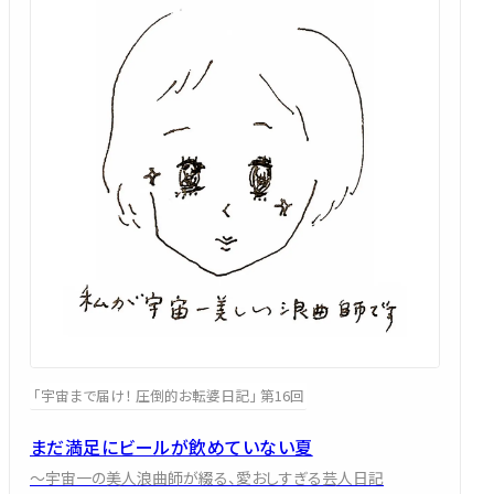
「宇宙まで届け！ 圧倒的お転婆日記」 第16回
まだ満足にビールが飲めていない夏
～宇宙一の美人浪曲師が綴る、愛おしすぎる芸人日記