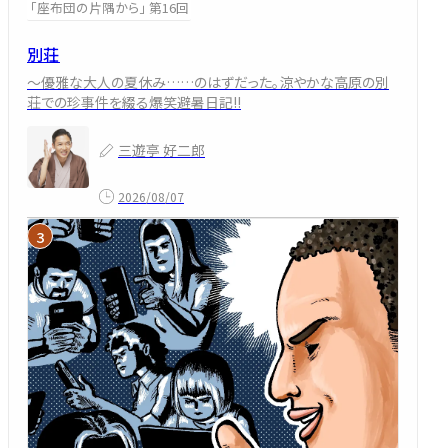
「座布団の片隅から」 第16回
別荘
～優雅な大人の夏休み……のはずだった。涼やかな高原の別
荘での珍事件を綴る爆笑避暑日記!!
三遊亭 好二郎
2026/08/07