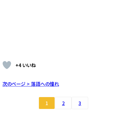
+4 いいね
次のページ > 落語への憧れ
1
2
3