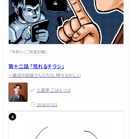
「令和らくご改造計画」
第十二話 「荒れるチラシ」
～最近の前座さんたちは、時々おかしい
三遊亭 ごはんつぶ
2026/07/13