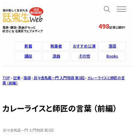
498
落語・講談・浪曲がもっと
記事公開中！
好きになる演芸ウェブメディア
新着
執筆者
おすすめ公演
落語
講談
浪曲
その他
Books
TOP
›
記事
›
落語
›
鈴々舎馬風一門 入門物語 第3回
›
カレーライスと師匠の言
葉 （前編）
カレーライスと師匠の言葉 （前編）
鈴々舎馬風一門 入門物語 第3回