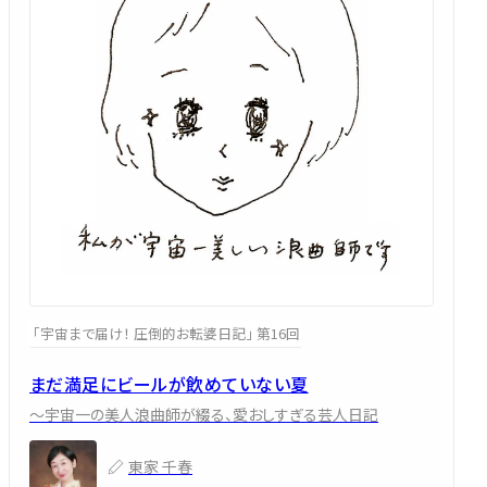
「宇宙まで届け！ 圧倒的お転婆日記」 第16回
まだ満足にビールが飲めていない夏
～宇宙一の美人浪曲師が綴る、愛おしすぎる芸人日記
東家 千春