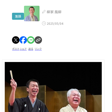
柳家 風柳
落語
2025/05/04
ポスト
シェア
送る
リンク