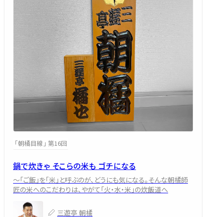
「朝橘目線」 第16回
鍋で炊きゃ そこらの米も ゴチになる
～「ご飯」を「米」と呼ぶのが、どうにも気になる。そんな朝橘師
匠の米へのこだわりは、やがて「火・水・米」の炊飯道へ
三遊亭 朝橘