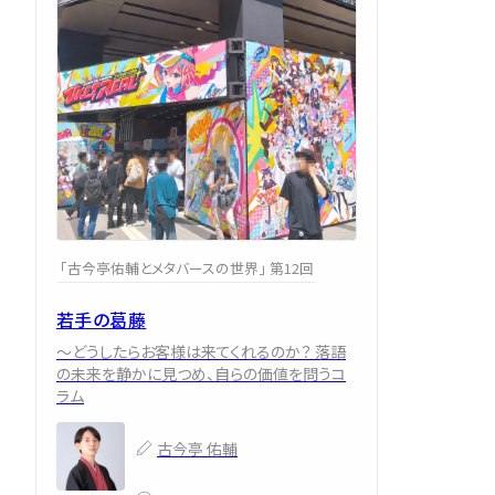
「古今亭佑輔とメタバースの世界」 第12回
若手の葛藤
～どうしたらお客様は来てくれるのか？ 落語
の未来を静かに見つめ、自らの価値を問うコ
ラム
古今亭 佑輔