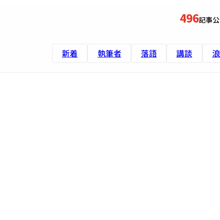
496
記事公
新着
執筆者
落語
講談
浪