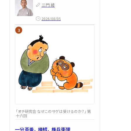
三門 綾
2026/08/05
「オチ研究会 なぜこのサゲは受けるのか？」 第
十六回
一分茶番、 棒鱈、 権兵衛狸