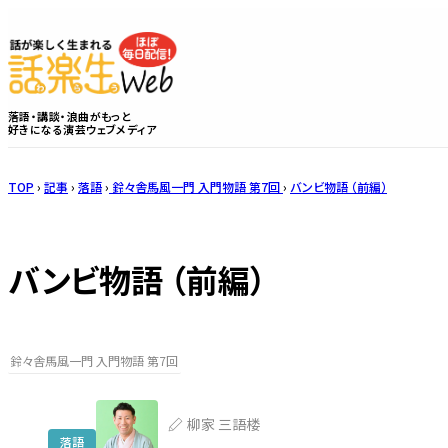
落語・講談・浪曲がもっと
好きになる演芸ウェブメディア
TOP
›
記事
›
落語
›
鈴々舎馬風一門 入門物語 第7回
›
バンビ物語 （前編）
バンビ物語 （前編）
鈴々舎馬風一門 入門物語 第7回
柳家 三語楼
落語