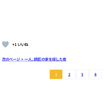
+1 いいね
次のページ > 一人、師匠の家を探した夜
1
2
3
4