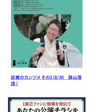
談寛のカンヅメ その2（8/30 鉢山落
語 ）