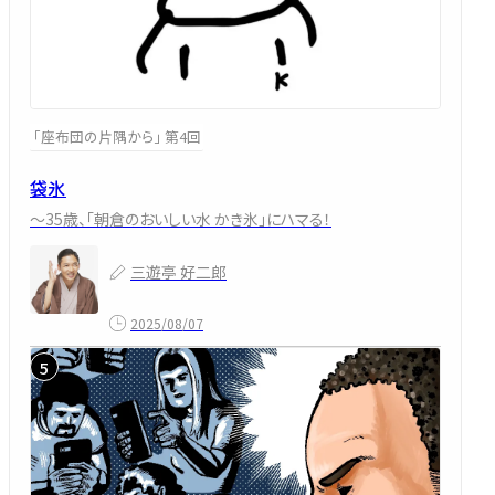
「座布団の片隅から」 第4回
袋氷
～35歳、「朝倉のおいしい水 かき氷」にハマる！
三遊亭 好二郎
2025/08/07