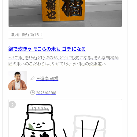
「朝橘目線」 第16回
鍋で炊きゃ そこらの米も ゴチになる
～「ご飯」を「米」と呼ぶのが、どうにも気になる。そんな朝橘師
匠の米へのこだわりは、やがて「火・水・米」の炊飯道へ
三遊亭 朝橘
2026/08/08