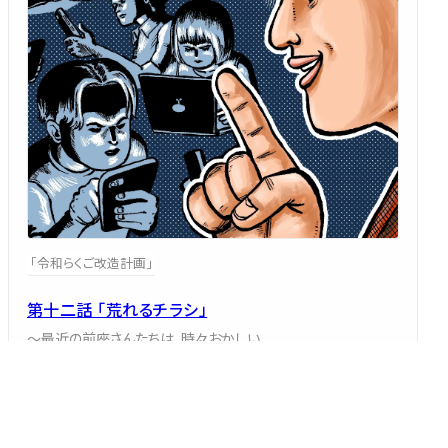
「令和らくご改造計画」
第十二話 「荒れるチラシ」
～最近の前座さんたちは、時々おかしい
三遊亭 ごはんつぶ
2026/07/13