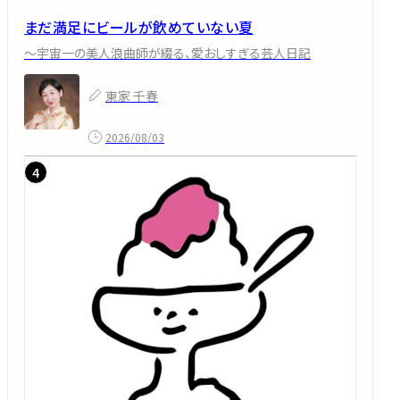
まだ満足にビールが飲めていない夏
～宇宙一の美人浪曲師が綴る、愛おしすぎる芸人日記
東家 千春
2026/08/03