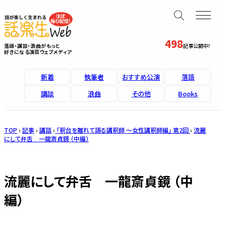
498
落語・講談・浪曲がもっと
記事公開中！
好きになる演芸ウェブメディア
新着
執筆者
おすすめ公演
落語
講談
浪曲
その他
Books
TOP
›
記事
›
講談
›
「釈台を離れて語る講釈師 ～女性講釈師編」 第2回
›
流麗
にして弁舌 一龍斎貞鏡 （中編）
流麗にして弁舌 一龍斎貞鏡 （中
編）