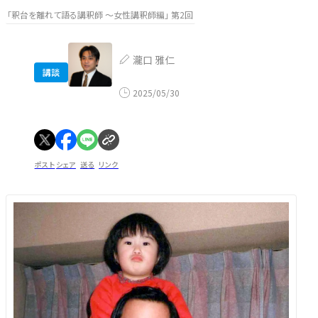
「釈台を離れて語る講釈師 ～女性講釈師編」 第2回
瀧口 雅仁
講談
2025/05/30
ポスト
シェア
送る
リンク