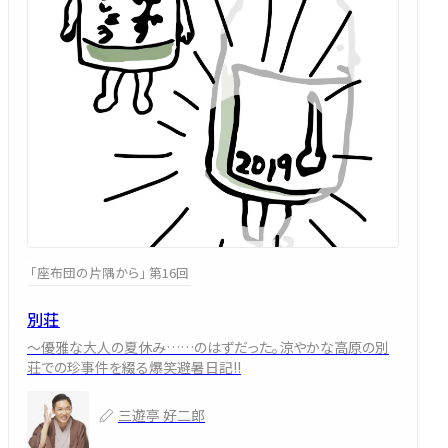
「座布団の片隅から」 第16回
別荘
～優雅な大人の夏休み……のはずだった。涼やかな高原の別
荘での珍事件を綴る爆笑避暑日記!!
三遊亭 好二郎