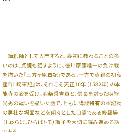
講釈師として入門すると、最初に教わることの多
いのは、貞鏡も話すように、徳川家康唯一の負け戦
を描いた『三方ヶ原軍記』である。一方で貞鏡の初高
座『山崎軍記』は、それこそ天正10年（1582年）の本
能寺の変を受け、羽柴秀吉軍と、信長を討った明智
光秀の戦いを描いた話で、ともに講談特有の軍記物
の勇壮な場面などを朗々とした口調である修羅場
（しゅらば。ひらばトモ）調子を大切に読み進める話
である。