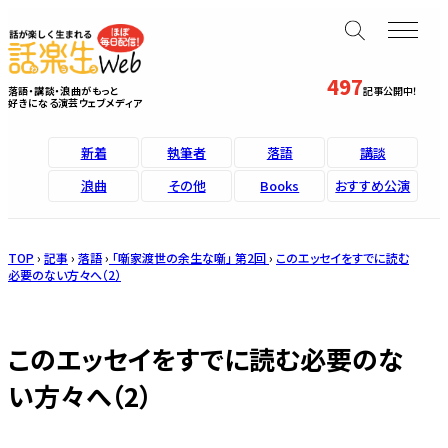
497
落語・講談・浪曲がもっと
記事公開中！
好きになる演芸ウェブメディア
新着
執筆者
落語
講談
浪曲
その他
Books
おすすめ公演
TOP
›
記事
›
落語
›
「噺家渡世の余生な噺」 第2回
›
このエッセイをすでに読む
必要のない方々へ（2）
このエッセイをすでに読む必要のな
い方々へ（2）