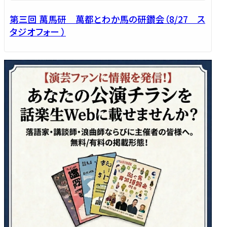
第三回 萬馬研 萬都とわか馬の研鑽会（8/27 ス
タジオフォー ）