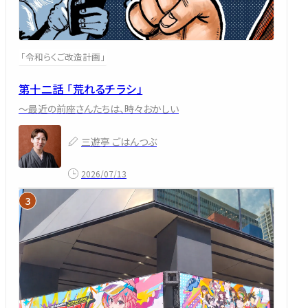
「令和らくご改造計画」
第十二話 「荒れるチラシ」
～最近の前座さんたちは、時々おかしい
三遊亭 ごはんつぶ
2026/07/13