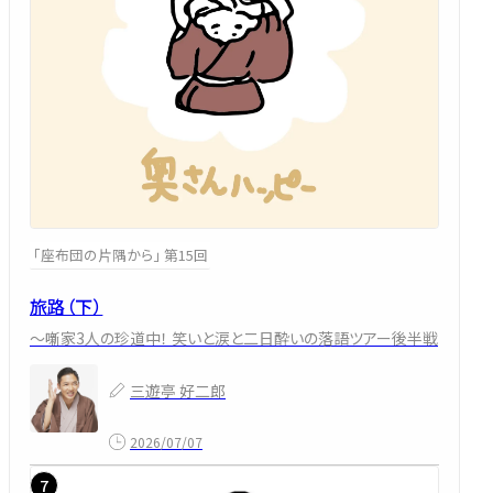
「座布団の片隅から」 第15回
旅路（下）
～噺家3人の珍道中！ 笑いと涙と二日酔いの落語ツアー後半戦
三遊亭 好二郎
2026/07/07