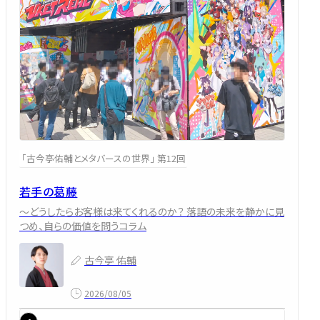
「古今亭佑輔とメタバースの世界」 第12回
若手の葛藤
～どうしたらお客様は来てくれるのか？ 落語の未来を静かに見
つめ、自らの価値を問うコラム
古今亭 佑輔
2026/08/05