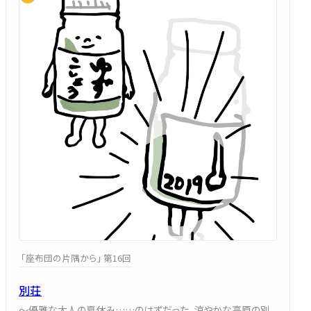
「座布団の片隅から」 第16回
別荘
～優雅な大人の夏休み……のはずだった。涼やかな高原の別