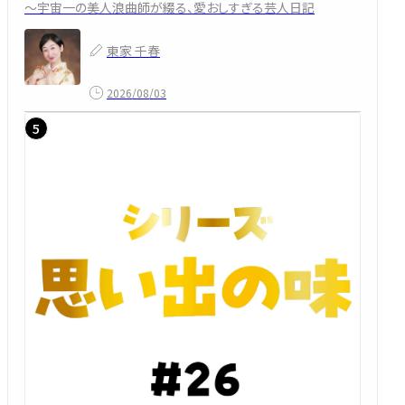
～宇宙一の美人浪曲師が綴る、愛おしすぎる芸人日記
東家 千春
2026/08/03