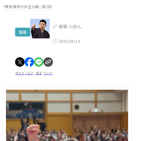
「噺家渡世の余生な噺」 第2回
柳家 小志ん
落語
2025/06/14
ポスト
シェア
送る
リンク