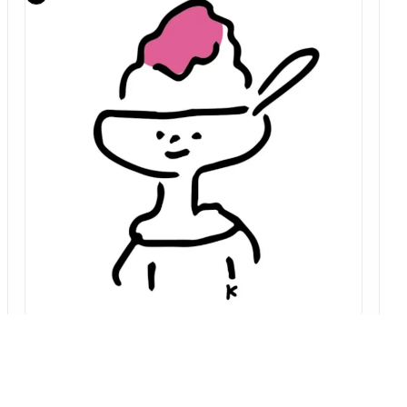
「座布団の片隅から」 第4回
袋氷
～35歳、「朝倉のおいしい水 かき氷」にハマる！