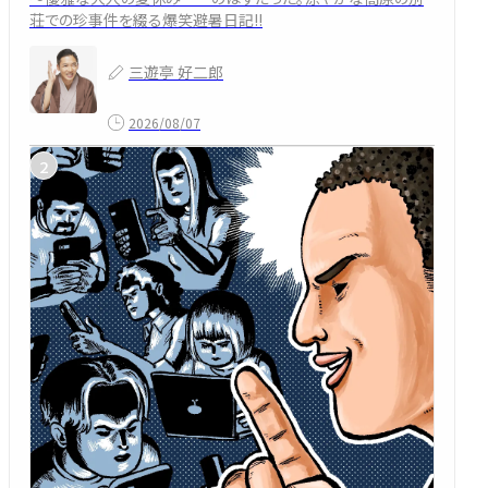
荘での珍事件を綴る爆笑避暑日記!!
三遊亭 好二郎
2026/08/07