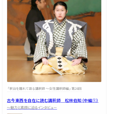
「釈台を離れて語る講釈師 ～女性講釈師編」 第28回
古今東西を自在に読む講釈師 松林伯知（中編①）
～魅力と素顔に迫るインタビュー