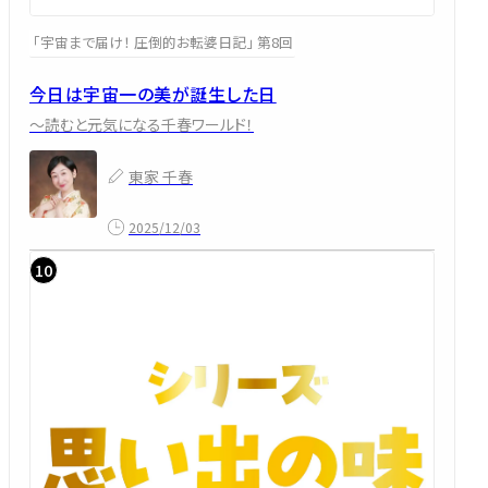
「宇宙まで届け！ 圧倒的お転婆日記」 第8回
今日は宇宙一の美が誕生した日
～読むと元気になる千春ワールド！
東家 千春
2025/12/03