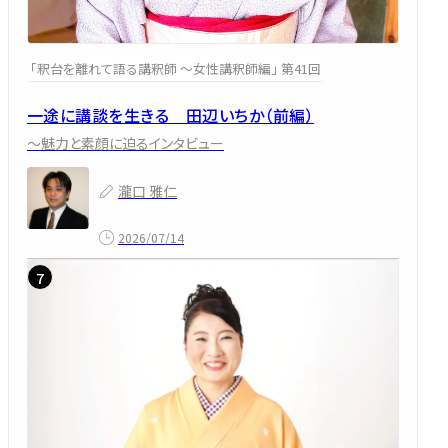
「釈台を離れて語る講釈師 ～女性講釈師編」 第41回
一途に講談を生きる 田辺いちか（前編）
～魅力と素顔に迫るインタビュー
瀧口 雅仁
2026/07/14