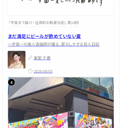
「宇宙まで届け！ 圧倒的お転婆日記」 第16回
まだ満足にビールが飲めていない夏
～宇宙一の美人浪曲師が綴る、愛おしすぎる芸人日記
東家 千春
2026/08/03