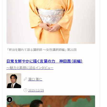
「釈台を離れて語る講釈師 ～女性講釈師編」 第21回
日常を鮮やかに描く言葉の力 神田茜（前編）
～魅力と素顔に迫るインタビュー
瀧口 雅仁
2025/12/29