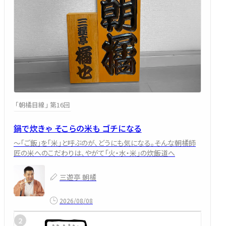
「朝橘目線」 第16回
鍋で炊きゃ そこらの米も ゴチになる
～「ご飯」を「米」と呼ぶのが、どうにも気になる。そんな朝橘師
匠の米へのこだわりは、やがて「火・水・米」の炊飯道へ
三遊亭 朝橘
2026/08/08