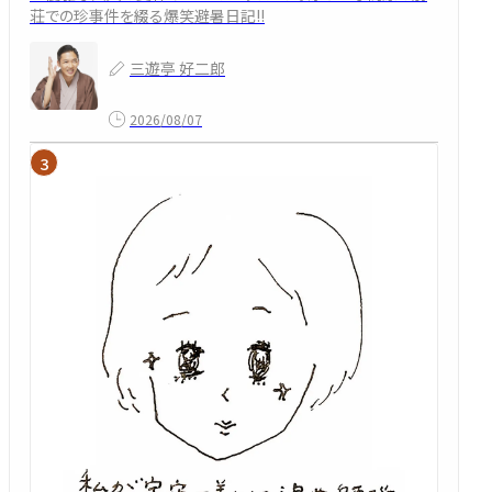
荘での珍事件を綴る爆笑避暑日記!!
三遊亭 好二郎
2026/08/07