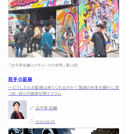
「古今亭佑輔とメタバースの世界」 第12回
若手の葛藤
～どうしたらお客様は来てくれるのか？ 落語の未来を静かに見
つめ、自らの価値を問うコラム
古今亭 佑輔
2026/08/05