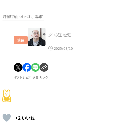
月刊「浪曲つれづれ」 第4回
杉江 松恋
浪曲
2025/08/10
ポスト
シェア
送る
リンク
+2 いいね