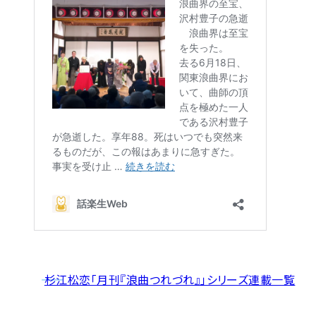
――
杉江松恋「月刊『浪曲つれづれ』」シリーズ連載一覧