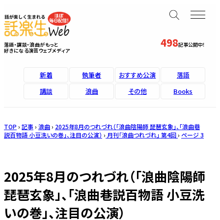
498
落語・講談・浪曲がもっと
記事公開中！
好きになる演芸ウェブメディア
新着
執筆者
おすすめ公演
落語
講談
浪曲
その他
Books
TOP
›
記事
›
浪曲
›
2025年8月のつれづれ（「浪曲陰陽師 琵琶玄象」、「浪曲巷
説百物語 小豆洗いの巻」、注目の公演）
›
月刊「浪曲つれづれ」 第4回
›
ページ 3
2025年8月のつれづれ（「浪曲陰陽師
琵琶玄象」、「浪曲巷説百物語 小豆洗
いの巻」、注目の公演）