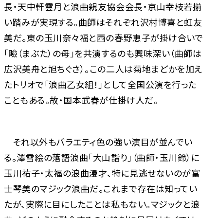
長・天中軒雲月と浪曲親友協会会長・京山幸枝若揃
い踏みが実現する。曲師はそれぞれ沢村博喜と虹友
美だ。東の玉川奈々福と西の春野恵子が掛け合いで
「瞼（まぶた）の母」を共演するのも興味深い（曲師は
広沢美舟と旭ちぐさ）。この二人は菊地まどかを加え
たトリオで「浪曲乙女組！」として全国公演を行った
こともある。故・国本武春が仕掛け人だ。
それ以外もバラエティ色の強い演目が並んでい
る。澤雪絵の落語浪曲「大山詣り」（曲師・玉川鈴）に
玉川祐子・太福の浪曲漫才、特に見逃せないのが富
士琴美のマジック浪曲だ。これまで存在は知ってい
たが、実際に目にしたことは私もない。マジックと浪