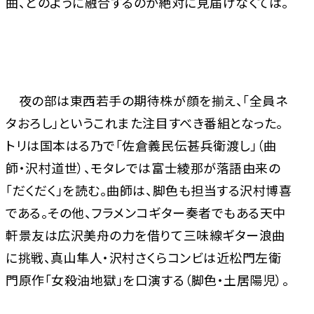
曲、どのように融合するのか絶対に見届けなくては。
夜の部は東西若手の期待株が顔を揃え、「全員ネ
タおろし」というこれまた注目すべき番組となった。
トリは国本はる乃で「佐倉義民伝甚兵衛渡し」（曲
師・沢村道世）、モタレでは富士綾那が落語由来の
「だくだく」を読む。曲師は、脚色も担当する沢村博喜
である。その他、フラメンコギター奏者でもある天中
軒景友は広沢美舟の力を借りて三味線ギター浪曲
に挑戦、真山隼人・沢村さくらコンビは近松門左衛
門原作「女殺油地獄」を口演する（脚色・土居陽児）。