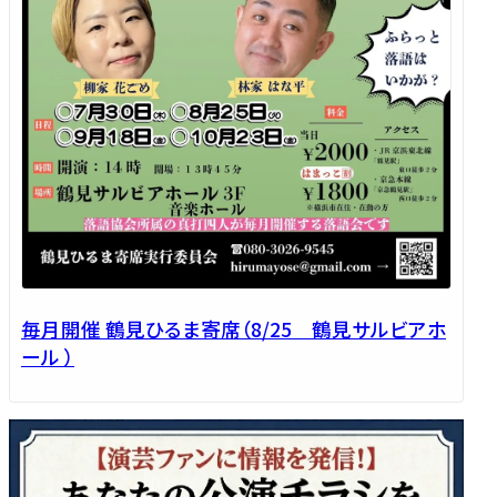
毎月開催 鶴見ひるま寄席（8/25 鶴見サルビアホ
ール ）