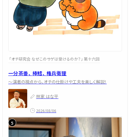
「オチ研究会 なぜこのサゲは受けるのか？」 第十六回
一分茶番、 棒鱈、 権兵衛狸
～演者の視点から、オチの仕掛けや工夫を楽しく解説！
林家 はな平
2026/08/06