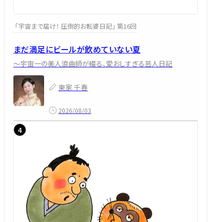
「宇宙まで届け！ 圧倒的お転婆日記」 第16回
まだ満足にビールが飲めていない夏
～宇宙一の美人浪曲師が綴る、愛おしすぎる芸人日記
東家 千春
2026/08/03