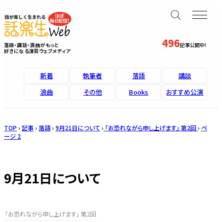
496
落語・講談・浪曲がもっと
記事公開中！
好きになる演芸ウェブメディア
新着
執筆者
落語
講談
浪曲
その他
Books
おすすめ公演
TOP
›
記事
›
落語
›
9月21日について
›
「お恐れながら申し上げます」 第2回
›
ペ
ージ 2
9月21日について
「お恐れながら申し上げます」 第2回