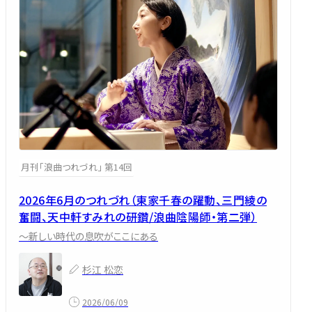
月刊「浪曲つれづれ」 第14回
2026年6月のつれづれ（東家千春の躍動、三門綾の
奮闘、天中軒すみれの研鑽/浪曲陰陽師・第二弾）
～新しい時代の息吹がここにある
杉江 松恋
2026/06/09