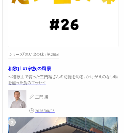
シリーズ「思い出の味」 第26回
和歌山の家族の風景
～和歌山で育った三門綾さんの記憶を彩る、かけがえのない味
を綴った食のエッセイ
三門 綾
2026/08/05