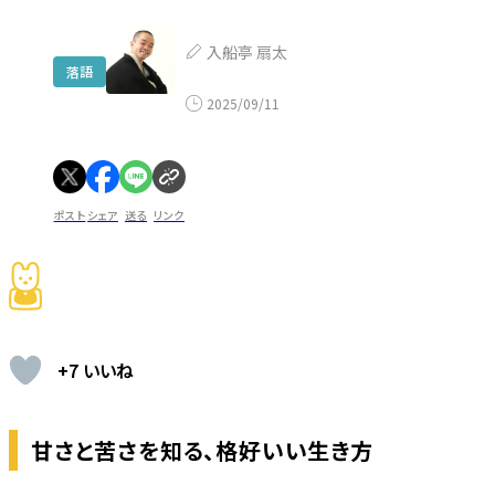
入船亭 扇太
落語
2025/09/11
ポスト
シェア
送る
リンク
+7 いいね
甘さと苦さを知る、格好いい生き方