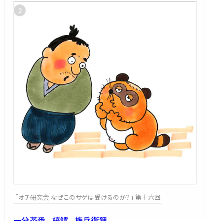
「オチ研究会 なぜこのサゲは受けるのか？」 第十六回
一分茶番、 棒鱈、 権兵衛狸