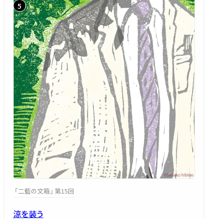
「二藍の文箱」 第15回
涼を装う