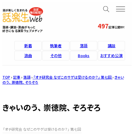
497
落語・講談・浪曲がもっと
記事公開中！
好きになる演芸ウェブメディア
新着
執筆者
落語
講談
浪曲
その他
Books
おすすめ公演
TOP
›
記事
›
落語
›
「オチ研究会 なぜこのサゲは受けるのか？」 第七回
›
きゃい
のう、 崇徳院、 ぞろぞろ
きゃいのう、 崇徳院、 ぞろぞろ
「オチ研究会 なぜこのサゲは受けるのか？」 第七回