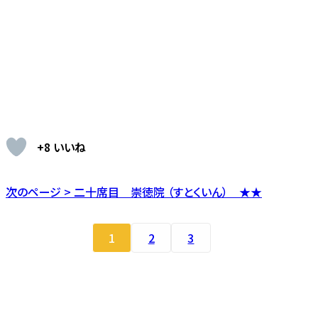
+8 いいね
次のページ > 二十席目 崇徳院 （すとくいん） ★★
1
2
3