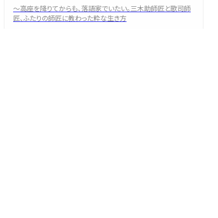
～高座を降りてからも、落語家でいたい。三木助師匠と歌司師
匠、ふたりの師匠に教わった粋な生き方
三遊亭 司
2026/08/02