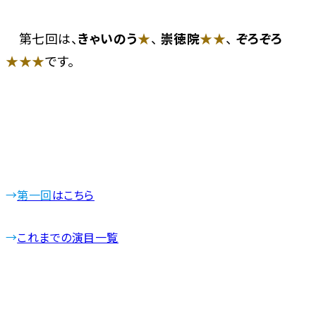
第七回は、
きゃいのう
★
、
崇徳院
★★
、
ぞろぞろ
★★★
です。
→
第一回
はこちら
→
これまでの演目一覧