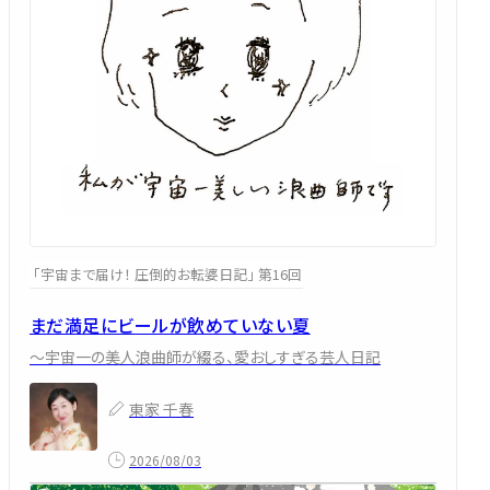
「宇宙まで届け！ 圧倒的お転婆日記」 第16回
まだ満足にビールが飲めていない夏
～宇宙一の美人浪曲師が綴る、愛おしすぎる芸人日記
東家 千春
2026/08/03