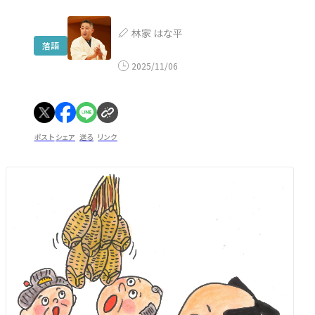
林家 はな平
落語
2025/11/06
ポスト
シェア
送る
リンク