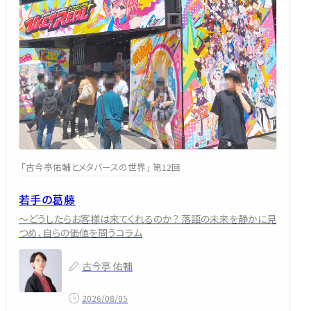
「古今亭佑輔とメタバースの世界」 第12回
若手の葛藤
～どうしたらお客様は来てくれるのか？ 落語の未来を静かに見
つめ、自らの価値を問うコラム
古今亭 佑輔
2026/08/05