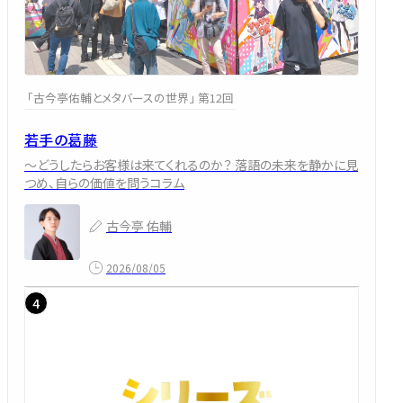
「古今亭佑輔とメタバースの世界」 第12回
若手の葛藤
～どうしたらお客様は来てくれるのか？ 落語の未来を静かに見
つめ、自らの価値を問うコラム
古今亭 佑輔
2026/08/05