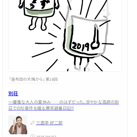
「座布団の片隅から」 第16回
別荘
～優雅な大人の夏休み……のはずだった。涼やかな高原の別
荘での珍事件を綴る爆笑避暑日記!!
三遊亭 好二郎
2026/08/07