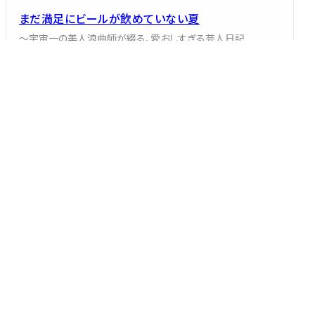
まだ満足にビールが飲めていない夏
～宇宙一の美人浪曲師が綴る、愛おしすぎる芸人日記
東家 千春
2026/08/03