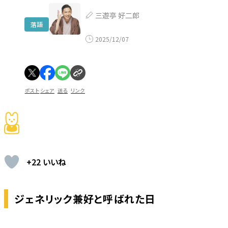
三遊亭 好二郎
落語
2025/12/07
ポスト
シェア
送る
リンク
+22 いいね
ジェネリック兼好と呼ばれた日