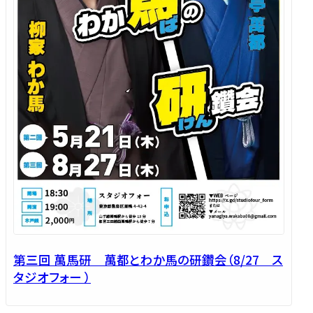
第三回 萬馬研 萬都とわか馬の研鑽会（8/27 ス
タジオフォー ）