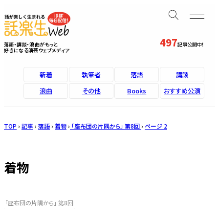
497
落語・講談・浪曲がもっと
記事公開中！
好きになる演芸ウェブメディア
新着
執筆者
落語
講談
浪曲
その他
Books
おすすめ公演
TOP
›
記事
›
落語
›
着物
›
「座布団の片隅から」 第8回
›
ページ 2
着物
「座布団の片隅から」 第8回