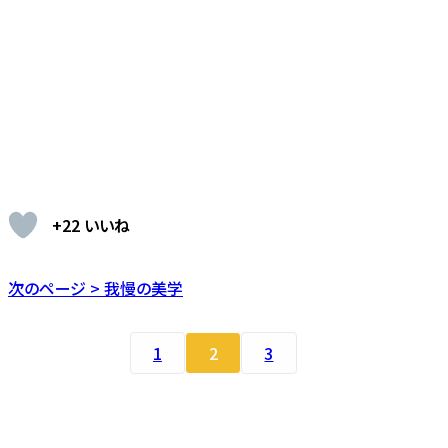
+22 いいね
次のページ > 我慢の美学
1
2
3