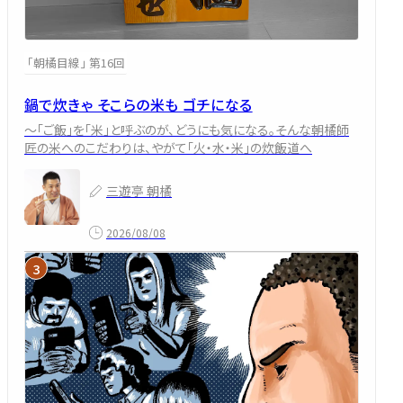
「朝橘目線」 第16回
鍋で炊きゃ そこらの米も ゴチになる
～「ご飯」を「米」と呼ぶのが、どうにも気になる。そんな朝橘師
匠の米へのこだわりは、やがて「火・水・米」の炊飯道へ
三遊亭 朝橘
2026/08/08