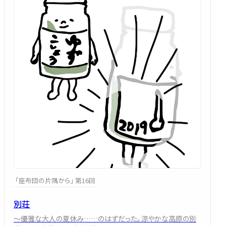
「座布団の片隅から」 第16回
別荘
～優雅な大人の夏休み……のはずだった。涼やかな高原の別