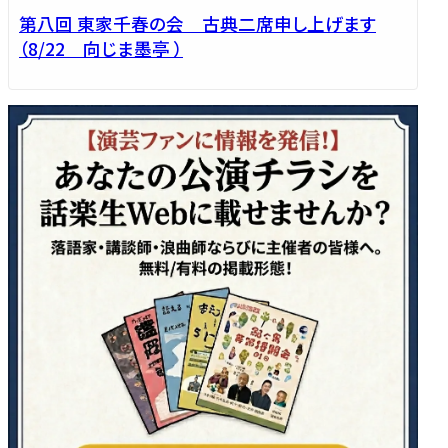
第八回 東家千春の会 古典二席申し上げます
（8/22 向じま墨亭 ）