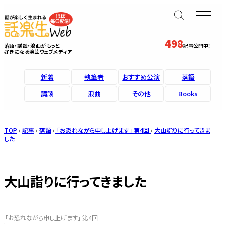
498
落語・講談・浪曲がもっと
記事公開中！
好きになる演芸ウェブメディア
新着
執筆者
おすすめ公演
落語
講談
浪曲
その他
Books
TOP
›
記事
›
落語
›
「お恐れながら申し上げます」 第4回
›
大山詣りに行ってきま
した
大山詣りに行ってきました
「お恐れながら申し上げます」 第4回