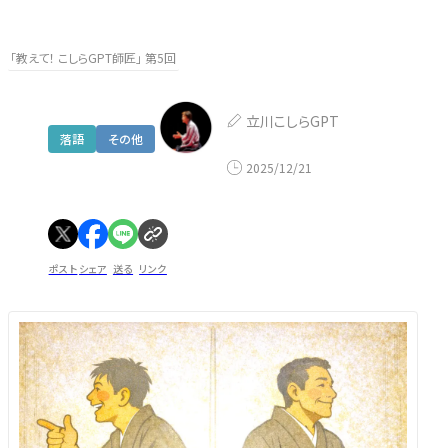
「教えて！ こしらGPT師匠」 第5回
立川こしらGPT
落語
その他
2025/12/21
ポスト
シェア
送る
リンク