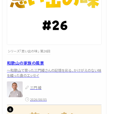
シリーズ「思い出の味」 第26回
和歌山の家族の風景
～和歌山で育った三門綾さんの記憶を彩る、かけがえのない味
を綴った食のエッセイ
三門 綾
2026/08/05