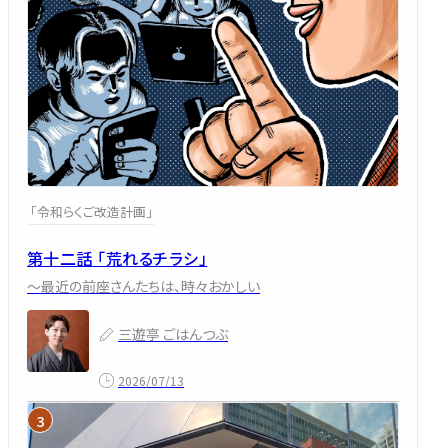
「令和らくご改造計画」
第十二話 「荒れるチラシ」
～最近の前座さんたちは、時々おかしい
三遊亭 ごはんつぶ
2026/07/13