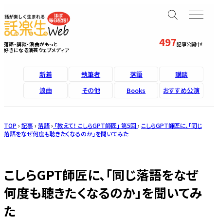
497
落語・講談・浪曲がもっと
記事公開中！
好きになる演芸ウェブメディア
新着
執筆者
落語
講談
浪曲
その他
Books
おすすめ公演
TOP
›
記事
›
落語
›
「教えて！ こしらGPT師匠」 第5回
›
こしらGPT師匠に、「同じ
落語をなぜ何度も聴きたくなるのか」を聞いてみた
こしらGPT師匠に、「同じ落語をなぜ
何度も聴きたくなるのか」を聞いてみ
た