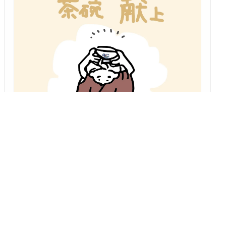
「座布団の片隅から」 第15回
旅路（下）
～噺家3人の珍道中！ 笑いと涙と二日酔いの落語ツアー後半戦