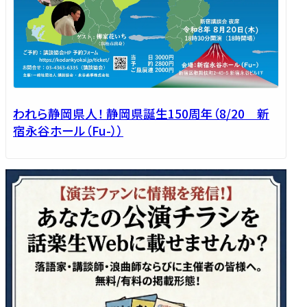
われら静岡県人！ 静岡県誕生150周年（8/20 新
宿永谷ホール（Fu-））