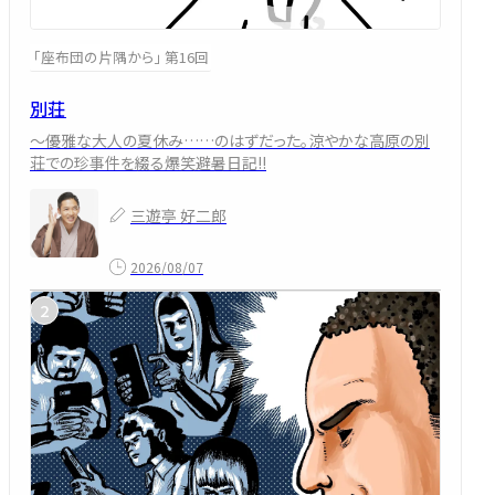
「座布団の片隅から」 第16回
別荘
～優雅な大人の夏休み……のはずだった。涼やかな高原の別
荘での珍事件を綴る爆笑避暑日記!!
三遊亭 好二郎
2026/08/07