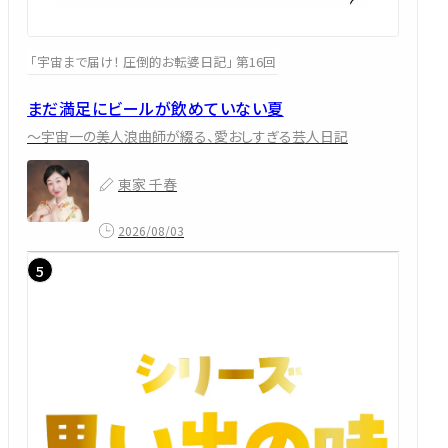
「宇宙まで届け！ 圧倒的お転婆日記」 第16回
まだ満足にビールが飲めていない夏
～宇宙一の美人浪曲師が綴る、愛おしすぎる芸人日記
東家 千春
2026/08/03