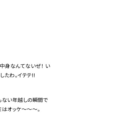
身なんてないぜ！ い
たわ。イテテ!!
もない年越しの瞬間で
ミはオッケ～～～。