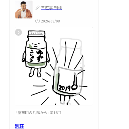
三遊亭 朝橘
2026/08/08
「座布団の片隅から」 第16回
別荘