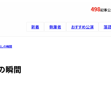
498
記事公
新着
執筆者
おすすめ公演
落
越しの瞬間
の瞬間