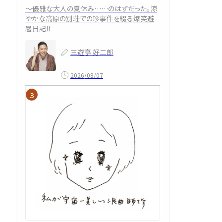
～優雅な大人の夏休み……のはずだった。涼
やかな高原の別荘での珍事件を綴る爆笑避
暑日記!!
三遊亭 好二郎
2026/08/07