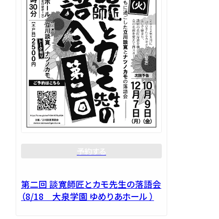
予約する
第二回 談寛師匠とカモ先生の落語会
（8/18 大泉学園 ゆめりあホール ）