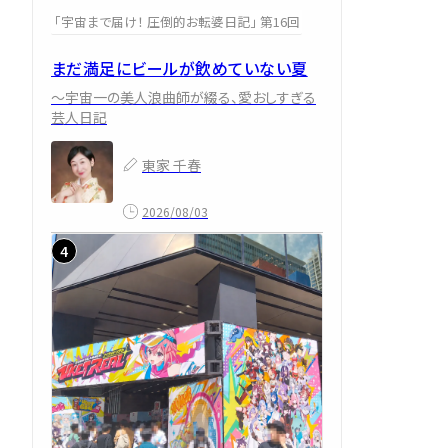
「宇宙まで届け！ 圧倒的お転婆日記」 第16回
まだ満足にビールが飲めていない夏
～宇宙一の美人浪曲師が綴る、愛おしすぎる
芸人日記
東家 千春
2026/08/03