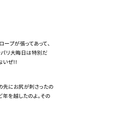
ープが張ってあって、
ッパリ大晦日は特別だ
いぜ!!
の先にお尻が刺さったの
ど年を越したのよ。その