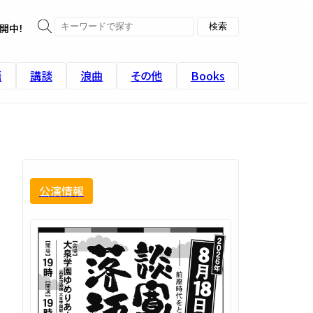
開中！
語
講談
浪曲
その他
Books
公演情報