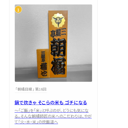
「朝橘目線」 第16回
鍋で炊きゃ そこらの米も ゴチになる
～「ご飯」を「米」と呼ぶのが、どうにも気にな
る。そんな朝橘師匠の米へのこだわりは、やが
て「火・水・米」の炊飯道へ