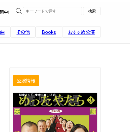
開中！
曲
その他
Books
おすすめ公演
公演情報