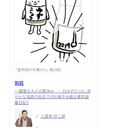
「座布団の片隅から」 第16回
別荘
～優雅な大人の夏休み……のはずだった。涼
やかな高原の別荘での珍事件を綴る爆笑避
暑日記!!
三遊亭 好二郎