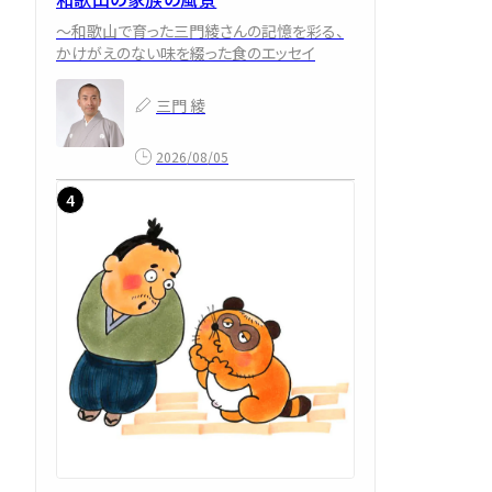
～和歌山で育った三門綾さんの記憶を彩る、
かけがえのない味を綴った食のエッセイ
三門 綾
2026/08/05