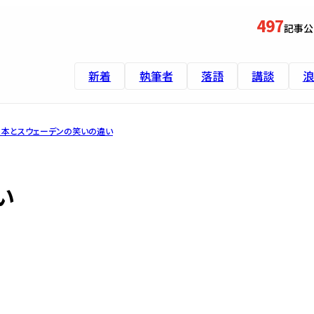
497
記事公
新着
執筆者
落語
講談
浪
日本とスウェーデンの笑いの違い
い