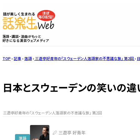
落語・講談・浪曲がもっと
好きになる演芸ウェブメディア
TOP
›
記事
›
落語
›
三遊亭好青年の「スウェーデン人落語家の不思議な旅」 第2回
›
日本とスウェーデンの笑いの違
三遊亭好青年の「スウェーデン人落語家の不思議な旅」 第2回
三遊亭 好青年
落語