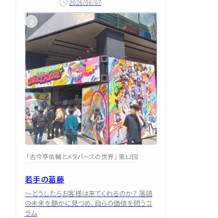
2026/08/07
「古今亭佑輔とメタバースの世界」 第12回
若手の葛藤
～どうしたらお客様は来てくれるのか？ 落語
の未来を静かに見つめ、自らの価値を問うコ
ラム