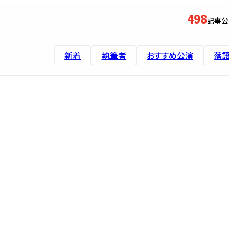
498
記事公
新着
執筆者
おすすめ公演
落