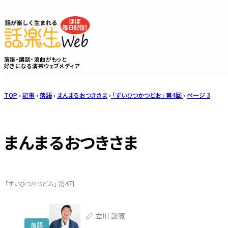
落語・講談・浪曲がもっと
好きになる演芸ウェブメディア
TOP
›
記事
›
落語
›
まんまるおつきさま
›
「ずいひつかつどお」 第4回
›
ページ 3
まんまるおつきさま
「ずいひつかつどお」 第4回
立川 談寛
落語