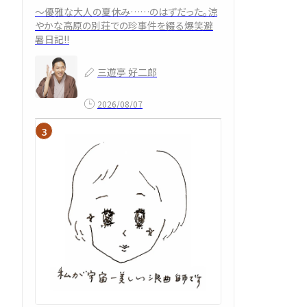
～優雅な大人の夏休み……のはずだった。涼
やかな高原の別荘での珍事件を綴る爆笑避
暑日記!!
三遊亭 好二郎
2026/08/07