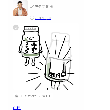
三遊亭 朝橘
2026/08/08
「座布団の片隅から」 第16回
別荘