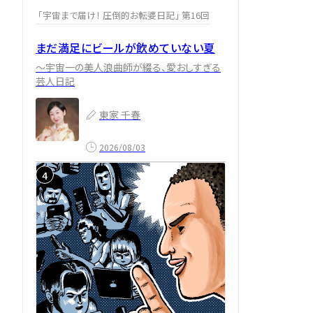
「宇宙まで届け！ 圧倒的お転婆日記」 第16回
まだ満足にビールが飲めていない夏
～宇宙一の美人浪曲師が綴る、愛おしすぎる
芸人日記
東家 千春
2026/08/03