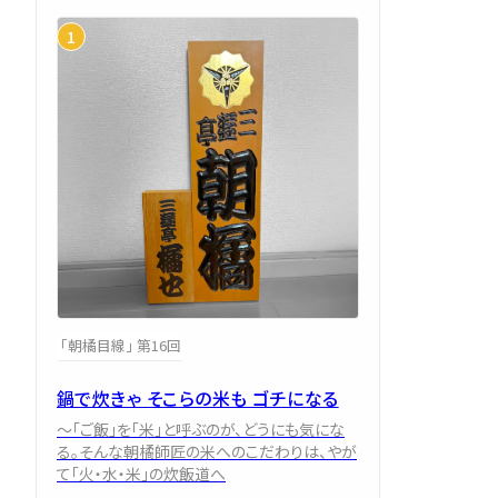
「朝橘目線」 第16回
鍋で炊きゃ そこらの米も ゴチになる
～「ご飯」を「米」と呼ぶのが、どうにも気にな
る。そんな朝橘師匠の米へのこだわりは、やが
て「火・水・米」の炊飯道へ