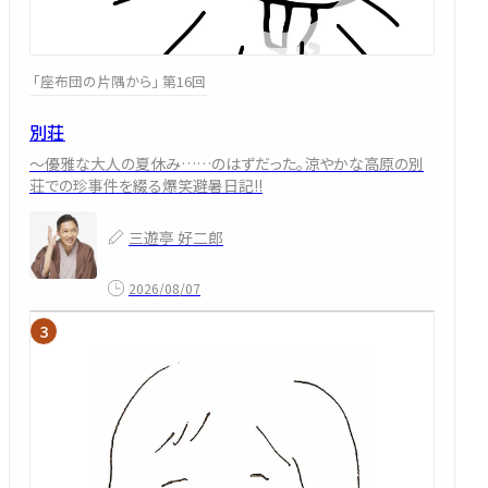
「座布団の片隅から」 第16回
別荘
～優雅な大人の夏休み……のはずだった。涼やかな高原の別
荘での珍事件を綴る爆笑避暑日記!!
三遊亭 好二郎
2026/08/07