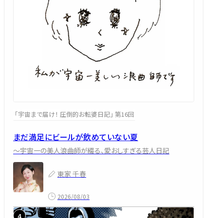
「宇宙まで届け！ 圧倒的お転婆日記」 第16回
まだ満足にビールが飲めていない夏
～宇宙一の美人浪曲師が綴る、愛おしすぎる芸人日記
東家 千春
2026/08/03