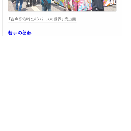
「古今亭佑輔とメタバースの世界」 第12回
若手の葛藤
～どうしたらお客様は来てくれるのか？ 落語の未来を静かに見
つめ、自らの価値を問うコラム
古今亭 佑輔
2026/08/05