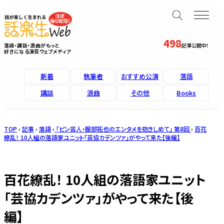
498
落語・講談・浪曲がもっと
記事公開中！
好きになる演芸ウェブメディア
新着
執筆者
おすすめ公演
落語
講談
浪曲
その他
Books
TOP
›
記事
›
落語
›
「ピン芸人・服部拓也のエンタメを抱きしめて」 第8回
›
百花
繚乱！ 10人組の落語家ユニット「芸協カデンツァ」がやって来た【後編】
百花繚乱！ 10人組の落語家ユニット
「芸協カデンツァ」がやって来た【後
編】