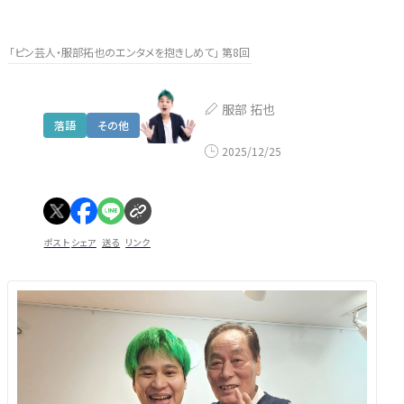
「ピン芸人・服部拓也のエンタメを抱きしめて」 第8回
服部 拓也
落語
その他
2025/12/25
ポスト
シェア
送る
リンク