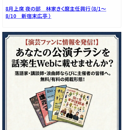
8月上席 夜の部 林家きく麿主任興行（8/1～
8/10 新宿末広亭 ）