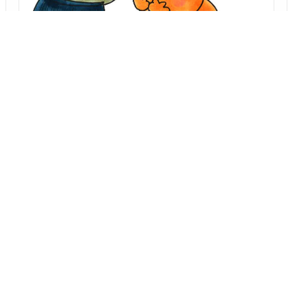
「オチ研究会 なぜこのサゲは受けるのか？」 第十六回
一分茶番、 棒鱈、 権兵衛狸
～演者の視点から、オチの仕掛けや工夫を楽しく解説！
林家 はな平
2026/08/06