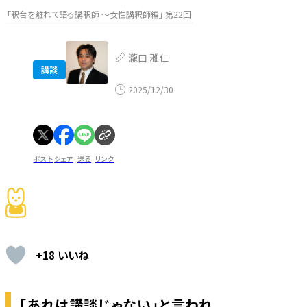
「釈台を離れて語る講釈師 ～女性講釈師編」 第22回
瀧口 雅仁
講談
2025/12/30
ポスト
シェア
送る
リンク
+18 いいね
「あれは講談じゃない」と言われ