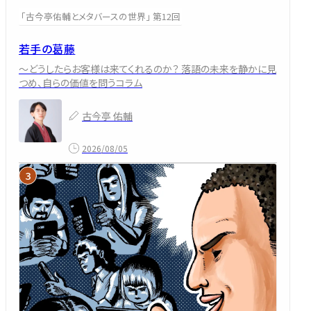
「古今亭佑輔とメタバースの世界」 第12回
若手の葛藤
～どうしたらお客様は来てくれるのか？ 落語の未来を静かに見
つめ、自らの価値を問うコラム
古今亭 佑輔
2026/08/05