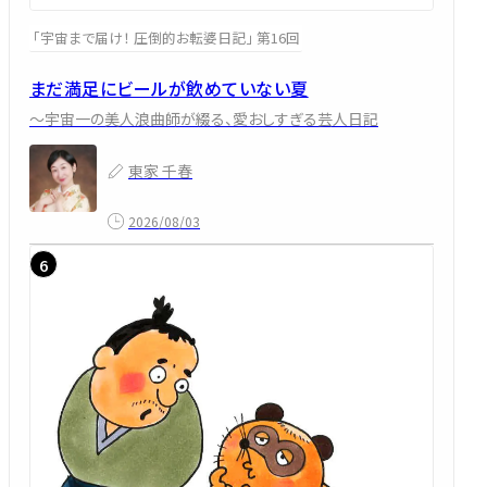
「宇宙まで届け！ 圧倒的お転婆日記」 第16回
まだ満足にビールが飲めていない夏
～宇宙一の美人浪曲師が綴る、愛おしすぎる芸人日記
東家 千春
2026/08/03