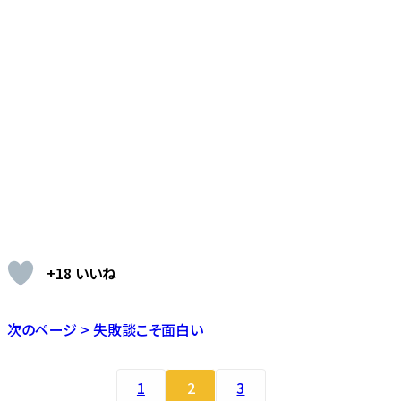
+18 いいね
次のページ > 失敗談こそ面白い
1
2
3