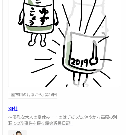
「座布団の片隅から」 第16回
別荘
～優雅な大人の夏休み……のはずだった。涼やかな高原の別
荘での珍事件を綴る爆笑避暑日記!!