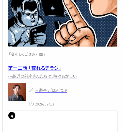
「令和らくご改造計画」
第十二話 「荒れるチラシ」
～最近の前座さんたちは、時々おかしい
三遊亭 ごはんつぶ
2026/07/13