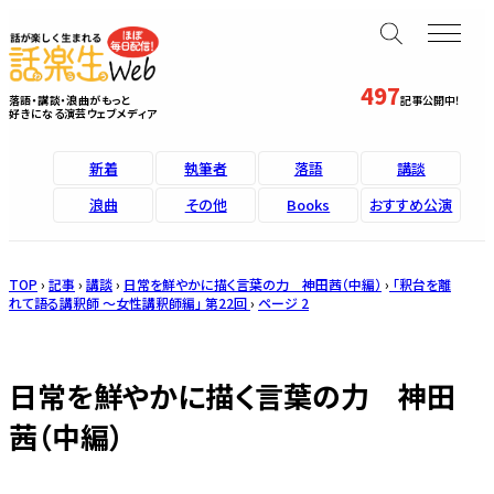
497
落語・講談・浪曲がもっと
記事公開中！
好きになる演芸ウェブメディア
新着
執筆者
落語
講談
浪曲
その他
Books
おすすめ公演
TOP
›
記事
›
講談
›
日常を鮮やかに描く言葉の力 神田茜（中編）
›
「釈台を離
れて語る講釈師 ～女性講釈師編」 第22回
›
ページ 2
日常を鮮やかに描く言葉の力 神田
茜（中編）