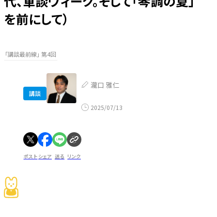
代、軍談ウィーク。そして「琴調の夏」
を前にして）
「講談最前線」 第4回
瀧口 雅仁
講談
2025/07/13
ポスト
シェア
送る
リンク