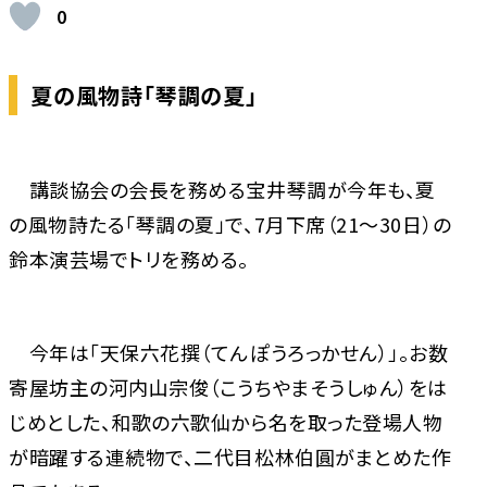
0
夏の風物詩「琴調の夏」
講談協会の会長を務める宝井琴調が今年も、夏
の風物詩たる「琴調の夏」で、7月下席（21～30日）の
鈴本演芸場でトリを務める。
今年は「天保六花撰（てんぽうろっかせん）」。お数
寄屋坊主の河内山宗俊（こうちやまそうしゅん）をは
じめとした、和歌の六歌仙から名を取った登場人物
が暗躍する連続物で、二代目松林伯圓がまとめた作