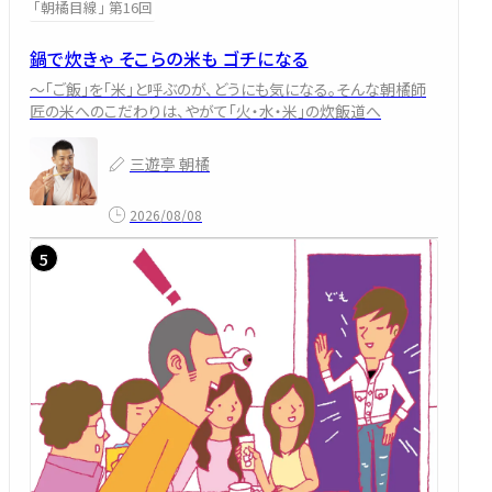
「朝橘目線」 第16回
鍋で炊きゃ そこらの米も ゴチになる
～「ご飯」を「米」と呼ぶのが、どうにも気になる。そんな朝橘師
匠の米へのこだわりは、やがて「火・水・米」の炊飯道へ
三遊亭 朝橘
2026/08/08