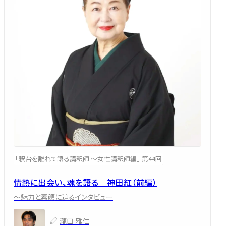
「釈台を離れて語る講釈師 ～女性講釈師編」 第44回
情熱に出会い、魂を語る 神田紅（前編）
～魅力と素顔に迫るインタビュー
瀧口 雅仁