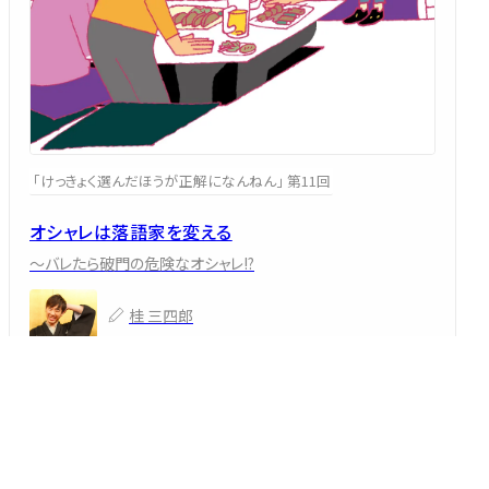
「けっきょく選んだほうが正解になんねん」 第11回
オシャレは落語家を変える
～バレたら破門の危険なオシャレ!?
桂 三四郎
2026/06/28