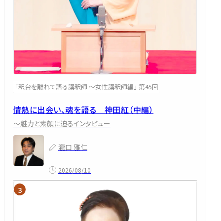
「釈台を離れて語る講釈師 ～女性講釈師編」 第45回
情熱に出会い、魂を語る 神田紅（中編）
～魅力と素顔に迫るインタビュー
瀧口 雅仁
2026/08/10