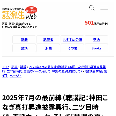
501
落語・講談・浪曲がもっと
記事公開中！
好きになる演芸ウェブメディア
新着
執筆者
おすすめ公演
落語
講談
浪曲
その他
Books
TOP
›
記事
›
講談
›
2025年7月の最前線（聴講記：神田こなぎ真打昇進披露興
行、二ツ目時代、軍談ウィーク。そして「琴調の夏」を前にして）
›
「講談最前線」 第
4回
›
ページ 4
2025年7月の最前線（聴講記：神田こ
なぎ真打昇進披露興行、二ツ目時