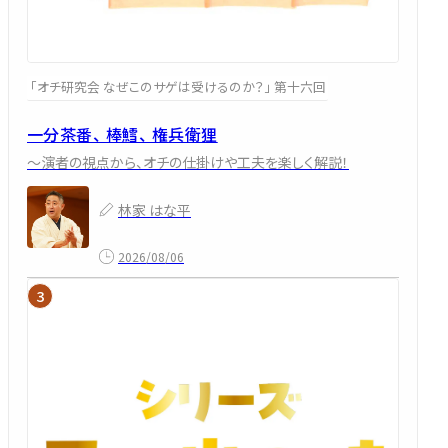
「オチ研究会 なぜこのサゲは受けるのか？」 第十六回
一分茶番、 棒鱈、 権兵衛狸
～演者の視点から、オチの仕掛けや工夫を楽しく解説！
林家 はな平
2026/08/06