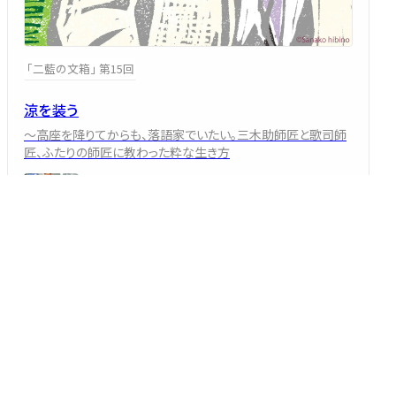
「二藍の文箱」 第15回
涼を装う
～高座を降りてからも、落語家でいたい。三木助師匠と歌司師
匠、ふたりの師匠に教わった粋な生き方
三遊亭 司
2026/08/02