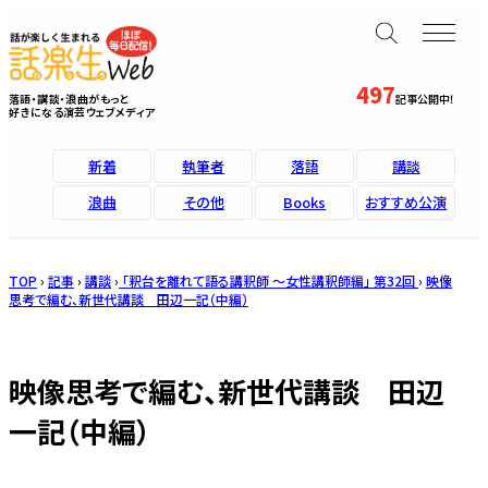
497
落語・講談・浪曲がもっと
記事公開中！
好きになる演芸ウェブメディア
新着
執筆者
落語
講談
浪曲
その他
Books
おすすめ公演
TOP
›
記事
›
講談
›
「釈台を離れて語る講釈師 ～女性講釈師編」 第32回
›
映像
思考で編む、新世代講談 田辺一記（中編）
映像思考で編む、新世代講談 田辺
一記（中編）