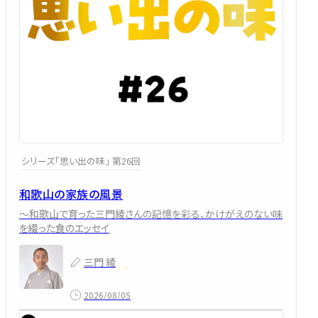
シリーズ「思い出の味」 第26回
和歌山の家族の風景
～和歌山で育った三門綾さんの記憶を彩る、かけがえのない味
を綴った食のエッセイ
三門 綾
2026/08/05