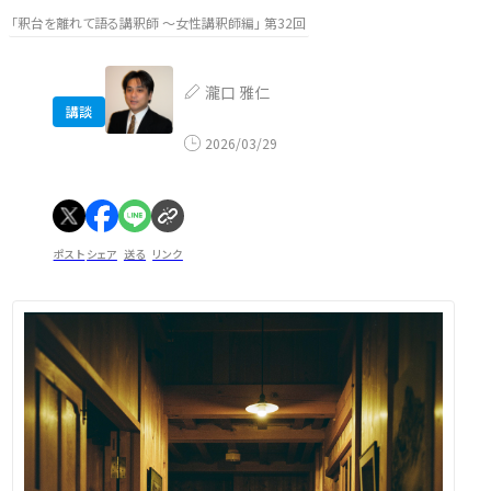
「釈台を離れて語る講釈師 ～女性講釈師編」 第32回
瀧口 雅仁
講談
2026/03/29
ポスト
シェア
送る
リンク