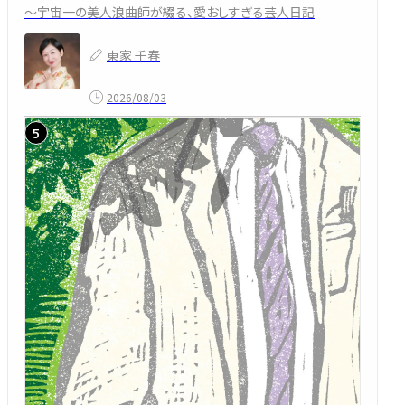
～宇宙一の美人浪曲師が綴る、愛おしすぎる芸人日記
東家 千春
2026/08/03