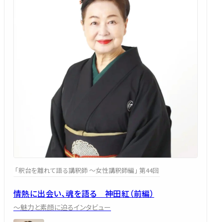
「釈台を離れて語る講釈師 ～女性講釈師編」 第44回
情熱に出会い、魂を語る 神田紅（前編）
～魅力と素顔に迫るインタビュー