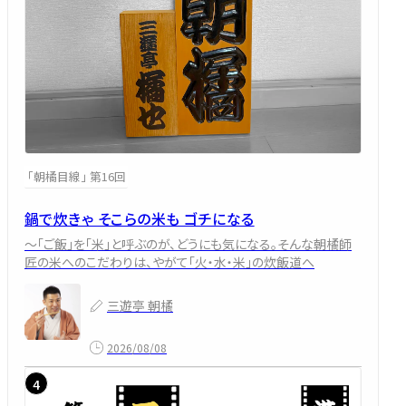
「朝橘目線」 第16回
鍋で炊きゃ そこらの米も ゴチになる
～「ご飯」を「米」と呼ぶのが、どうにも気になる。そんな朝橘師
匠の米へのこだわりは、やがて「火・水・米」の炊飯道へ
三遊亭 朝橘
2026/08/08