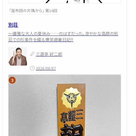
「座布団の片隅から」 第16回
別荘
～優雅な大人の夏休み……のはずだった。涼やかな高原の別
荘での珍事件を綴る爆笑避暑日記!!
三遊亭 好二郎
2026/08/07