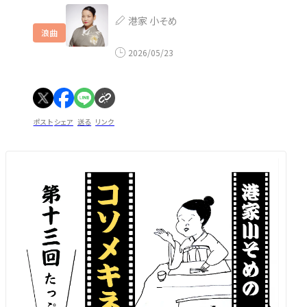
港家 小そめ
浪曲
2026/05/23
ポスト
シェア
送る
リンク