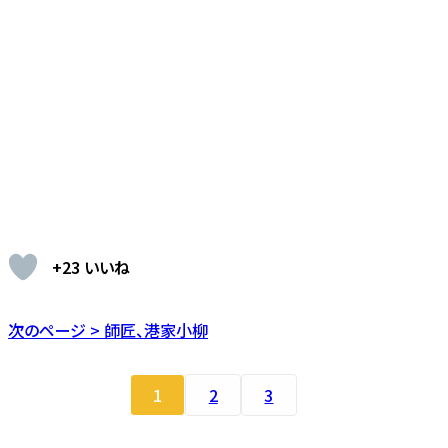
+23 いいね
次のページ > 師匠、港家小柳
1
2
3