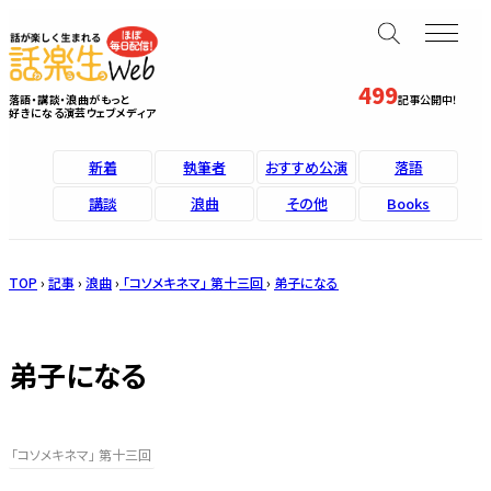
499
落語・講談・浪曲がもっと
記事公開中！
好きになる演芸ウェブメディア
新着
執筆者
おすすめ公演
落語
講談
浪曲
その他
Books
TOP
›
記事
›
浪曲
›
「コソメキネマ」 第十三回
›
弟子になる
弟子になる
「コソメキネマ」 第十三回