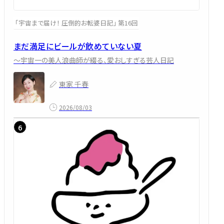
「宇宙まで届け！ 圧倒的お転婆日記」 第16回
まだ満足にビールが飲めていない夏
～宇宙一の美人浪曲師が綴る、愛おしすぎる芸人日記
東家 千春
2026/08/03