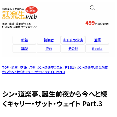
499
落語・講談・浪曲がもっと
記事公開中！
好きになる演芸ウェブメディア
新着
執筆者
おすすめ公演
落語
講談
浪曲
その他
Books
TOP
›
記事
›
落語
›
月刊「シン・道楽亭コラム」 第13回
›
シン・道楽亭、誕生前夜
から今へと続くキャリー・ザット・ウェイト Part.3
シン・道楽亭、誕生前夜から今へと続
くキャリー・ザット・ウェイト Part.3