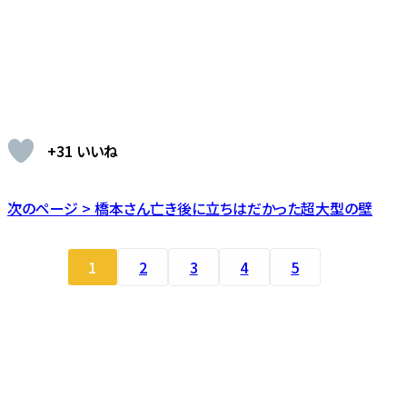
+31 いいね
次のページ > 橋本さん亡き後に立ちはだかった超大型の壁
1
2
3
4
5