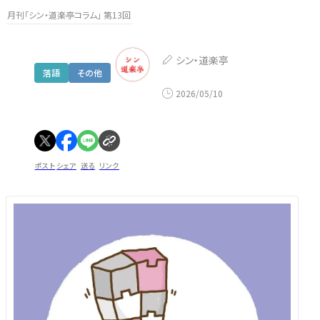
月刊「シン・道楽亭コラム」 第13回
シン・道楽亭
落語
その他
2026/05/10
ポスト
シェア
送る
リンク