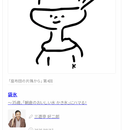
「座布団の片隅から」 第4回
袋氷
～35歳、「朝倉のおいしい水 かき氷」にハマる！
三遊亭 好二郎
2025/08/07