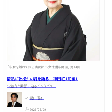
「釈台を離れて語る講釈師 ～女性講釈師編」 第44回
情熱に出会い、魂を語る 神田紅（前編）
～魅力と素顔に迫るインタビュー
瀧口 雅仁
2026/08/09