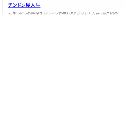
チンドン屋人生
～チンドンの音がスクリーンで流れる『マダムと女房』をご紹介！
港家 小そめ
2025/06/12