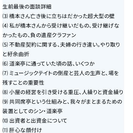
生前最後の面談詳細
⑶ 橋本さん亡き後に立ちはだかった超大型の壁
⑷ 私が橋本さんから受け継いだもの、受け継げな
かったもの、負の遺産クラファン
⑸ 不動産契約に関する、夫婦の行き違い。やり取り
と紆余曲折
⑹ 道楽亭に通っていた頃の話、いくつか
⑺ ミュージックテイトの倒産と芸人の生声と、場を
残すことの重要性
⑻ 小屋の経営を引き受ける重圧、人繰りと資金繰り
⑼ 共同席亭という仕組みと、我々がまとまるための
装置としてのシン・道楽亭
⑽ 出資者と出資金について
⑾ 肝心な顔付け