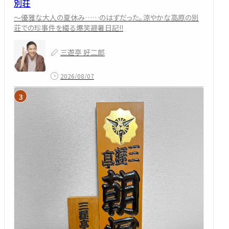
別荘
～優雅な大人の夏休み……のはずだった。涼やかな高原の別
荘での珍事件を綴る爆笑避暑日記!!
三遊亭 好二郎
2026/08/07