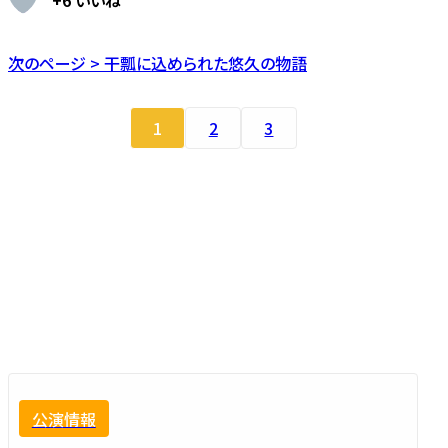
+6 いいね
次のページ > 干瓢に込められた悠久の物語
1
2
3
公演情報