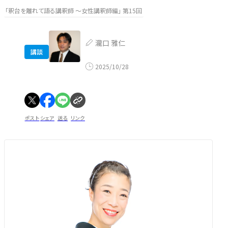
「釈台を離れて語る講釈師 ～女性講釈師編」 第15回
瀧口 雅仁
講談
2025/10/28
ポスト
シェア
送る
リンク