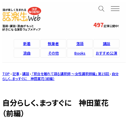
497
落語・講談・浪曲がもっと
記事公開中！
好きになる演芸ウェブメディア
新着
執筆者
落語
講談
浪曲
その他
Books
おすすめ公演
TOP
›
記事
›
講談
›
「釈台を離れて語る講釈師 ～女性講釈師編」 第15回
›
自分
らしく、まっすぐに 神田菫花（前編）
自分らしく、まっすぐに 神田菫花
（前編）