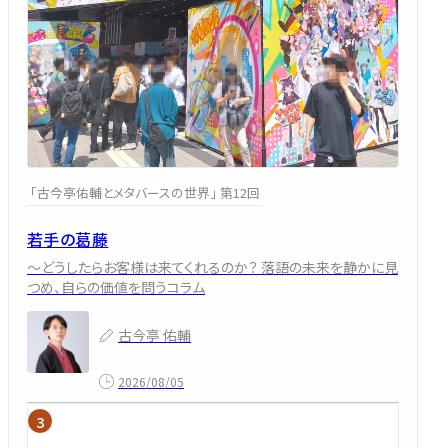
「古今亭佑輔とメタバースの世界」 第12回
若手の葛藤
～どうしたらお客様は来てくれるのか？ 落語の未来を静かに見
つめ、自らの価値を問うコラム
古今亭 佑輔
2026/08/05