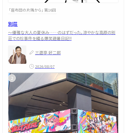
「座布団の片隅から」 第16回
別荘
～優雅な大人の夏休み……のはずだった。涼やかな高原の別
荘での珍事件を綴る爆笑避暑日記!!
三遊亭 好二郎
2026/08/07