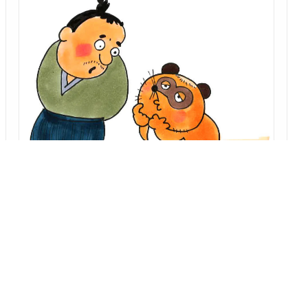
「オチ研究会 なぜこのサゲは受けるのか？」 第十六回
一分茶番、 棒鱈、 権兵衛狸
～演者の視点から、オチの仕掛けや工夫を楽しく解説！