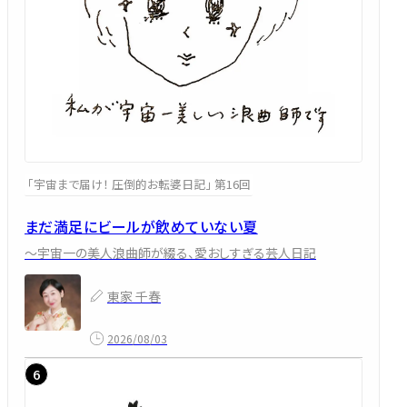
「宇宙まで届け！ 圧倒的お転婆日記」 第16回
まだ満足にビールが飲めていない夏
～宇宙一の美人浪曲師が綴る、愛おしすぎる芸人日記
東家 千春
2026/08/03