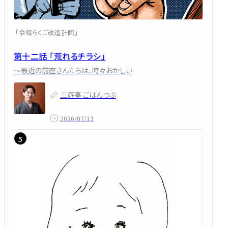
「令和らくご改造計画」
第十二話 「荒れるチラシ」
～最近の前座さんたちは、時々おかしい
三遊亭 ごはんつぶ
2026/07/13