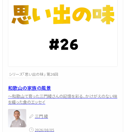
シリーズ「思い出の味」 第26回
和歌山の家族の風景
～和歌山で育った三門綾さんの記憶を彩る、かけがえのない味
を綴った食のエッセイ
三門 綾
2026/08/05