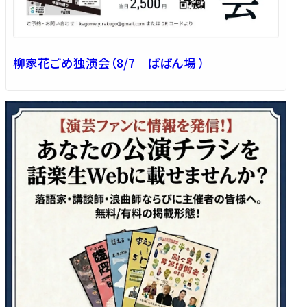
柳家花ごめ独演会（8/7 ばばん場 ）