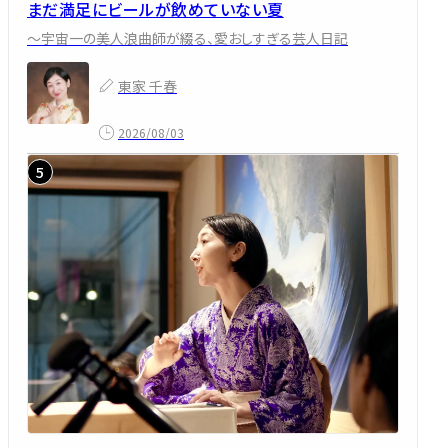
まだ満足にビールが飲めていない夏
～宇宙一の美人浪曲師が綴る、愛おしすぎる芸人日記
東家 千春
2026/08/03