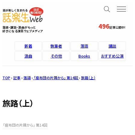
496
落語・講談・浪曲がもっと
記事公開中！
好きになる演芸ウェブメディア
新着
執筆者
落語
講談
浪曲
その他
Books
おすすめ公演
TOP
›
記事
›
落語
›
「座布団の片隅から」 第14回
›
旅路（上）
旅路（上）
「座布団の片隅から」 第14回