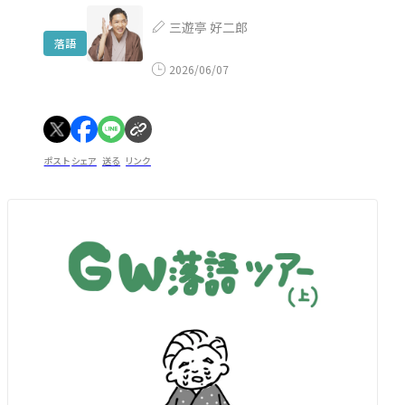
三遊亭 好二郎
落語
2026/06/07
ポスト
シェア
送る
リンク