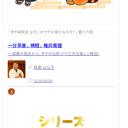
「オチ研究会 なぜこのサゲは受けるのか？」 第十六回
一分茶番、 棒鱈、 権兵衛狸
～演者の視点から、オチの仕掛けや工夫を楽しく解説！
林家 はな平
2026/08/06