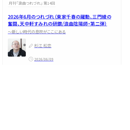
月刊「浪曲つれづれ」 第14回
2026年6月のつれづれ（東家千春の躍動、三門綾の
奮闘、天中軒すみれの研鑽/浪曲陰陽師・第二弾）
～新しい時代の息吹がここにある
杉江 松恋
2026/06/09