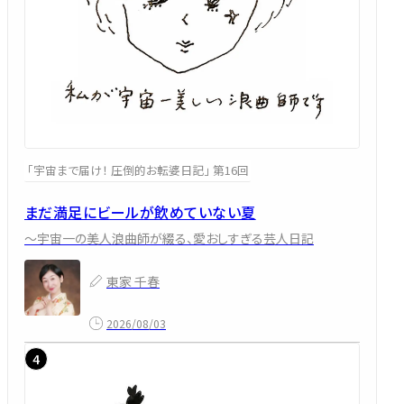
「宇宙まで届け！ 圧倒的お転婆日記」 第16回
まだ満足にビールが飲めていない夏
～宇宙一の美人浪曲師が綴る、愛おしすぎる芸人日記
東家 千春
2026/08/03