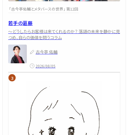
「古今亭佑輔とメタバースの世界」 第12回
若手の葛藤
～どうしたらお客様は来てくれるのか？ 落語の未来を静かに見
つめ、自らの価値を問うコラム
古今亭 佑輔
2026/08/05