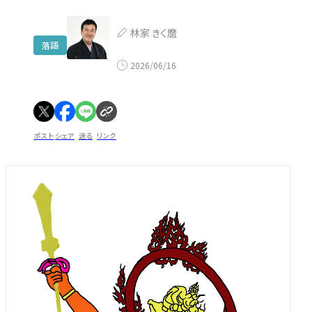
林家 きく麿
落語
2026/06/16
ポスト
シェア
送る
リンク