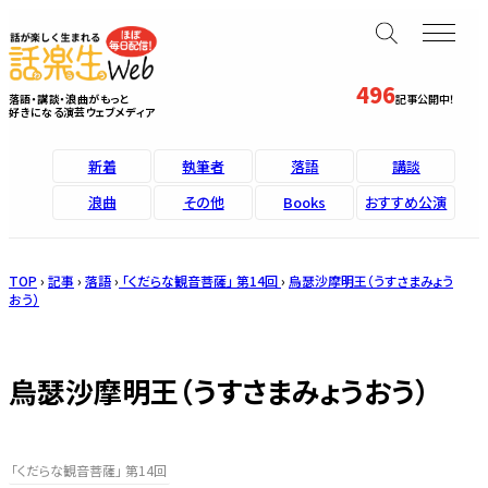
496
落語・講談・浪曲がもっと
記事公開中！
好きになる演芸ウェブメディア
新着
執筆者
落語
講談
浪曲
その他
Books
おすすめ公演
TOP
›
記事
›
落語
›
「くだらな観音菩薩」 第14回
›
烏瑟沙摩明王（うすさまみょう
おう）
烏瑟沙摩明王（うすさまみょうおう）
「くだらな観音菩薩」 第14回