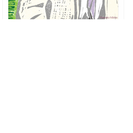
「二藍の文箱」 第15回
涼を装う
～高座を降りてからも、落語家でいたい。三木助師匠と歌司師
匠、ふたりの師匠に教わった粋な生き方
三遊亭 司
2026/08/02