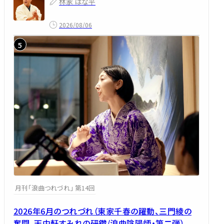
林家 はな平
2026/08/06
月刊「浪曲つれづれ」 第14回
2026年6月のつれづれ（東家千春の躍動、三門綾の
奮闘、天中軒すみれの研鑽/浪曲陰陽師・第二弾）