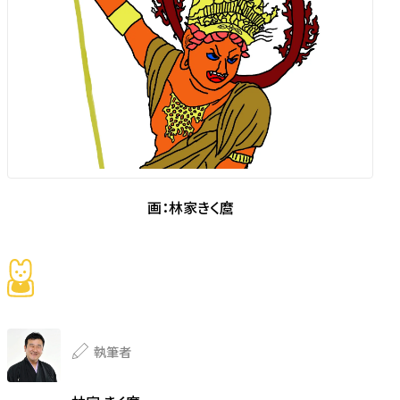
画：林家きく麿
執筆者