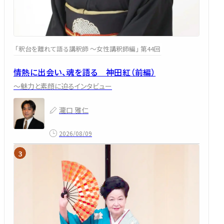
「釈台を離れて語る講釈師 ～女性講釈師編」 第44回
情熱に出会い、魂を語る 神田紅（前編）
～魅力と素顔に迫るインタビュー
瀧口 雅仁
2026/08/09