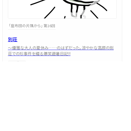
「座布団の片隅から」 第16回
別荘
～優雅な大人の夏休み……のはずだった。涼やかな高原の別
荘での珍事件を綴る爆笑避暑日記!!
三遊亭 好二郎
2026/08/07