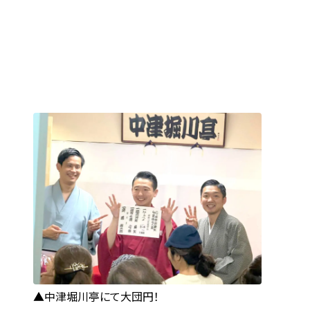
中津堀川亭にて大団円！