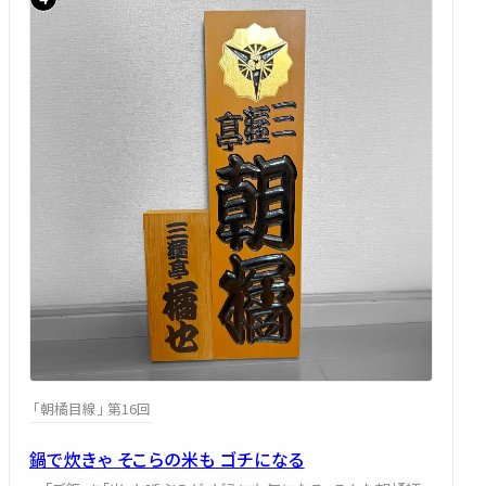
「朝橘目線」 第16回
鍋で炊きゃ そこらの米も ゴチになる