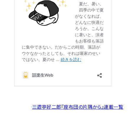
――
三遊亭好二郎『座布団の片隅から』連載一覧