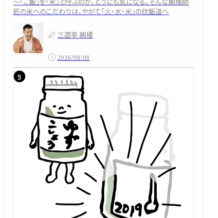
～「ご飯」を「米」と呼ぶのが、どうにも気になる。そんな朝橘師
匠の米へのこだわりは、やがて「火・水・米」の炊飯道へ
三遊亭 朝橘
2026/08/08