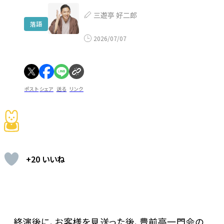
三遊亭 好二郎
落語
2026/07/07
ポスト
シェア
送る
リンク
+20 いいね
終演後に、お客様を見送った後、豊前亭一門会の