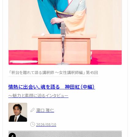
「釈台を離れて語る講釈師 ～女性講釈師編」 第45回
情熱に出会い、魂を語る 神田紅（中編）
～魅力と素顔に迫るインタビュー
瀧口 雅仁
2026/08/10