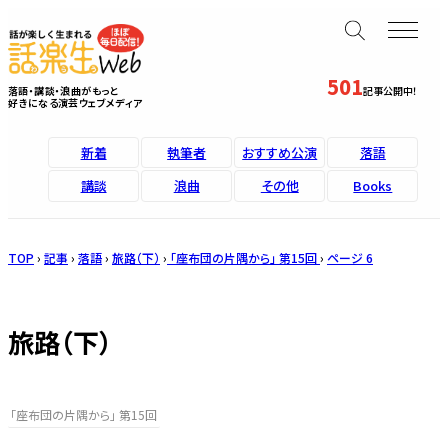
501
落語・講談・浪曲がもっと
記事公開中！
好きになる演芸ウェブメディア
新着
執筆者
おすすめ公演
落語
講談
浪曲
その他
Books
TOP
›
記事
›
落語
›
旅路（下）
›
「座布団の片隅から」 第15回
›
ページ 6
旅路（下）
「座布団の片隅から」 第15回