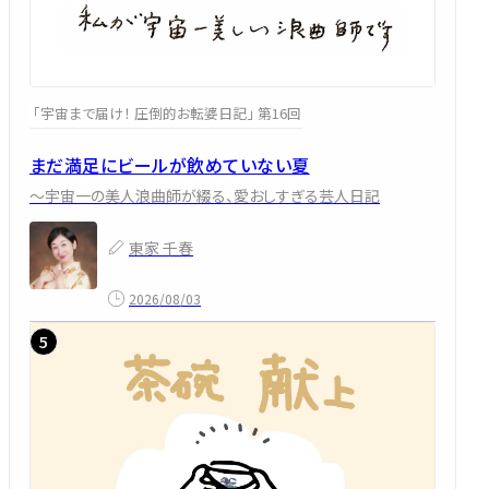
「宇宙まで届け！ 圧倒的お転婆日記」 第16回
まだ満足にビールが飲めていない夏
～宇宙一の美人浪曲師が綴る、愛おしすぎる芸人日記
東家 千春
2026/08/03