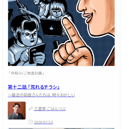
「令和らくご改造計画」
第十二話 「荒れるチラシ」
～最近の前座さんたちは、時々おかしい
三遊亭 ごはんつぶ
2026/07/13