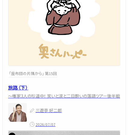
「座布団の片隅から」 第15回
旅路（下）
～噺家3人の珍道中！ 笑いと涙と二日酔いの落語ツアー後半戦
三遊亭 好二郎
2026/07/07