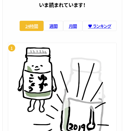
いま読まれています！
24時間
週間
月間
♥️ ランキング