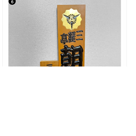
「朝橘目線」 第16回
鍋で炊きゃ そこらの米も ゴチになる