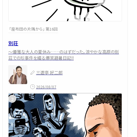
「座布団の片隅から」 第16回
別荘
～優雅な大人の夏休み……のはずだった。涼やかな高原の別
荘での珍事件を綴る爆笑避暑日記!!
三遊亭 好二郎
2026/08/07