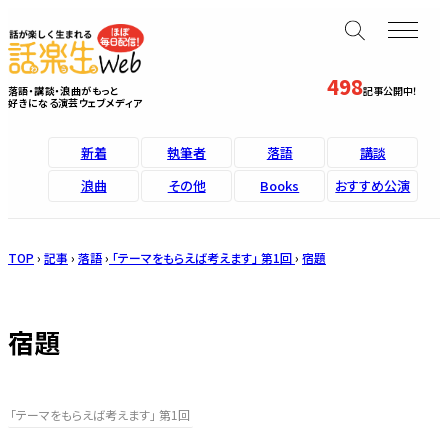
498
落語・講談・浪曲がもっと
記事公開中！
好きになる演芸ウェブメディア
新着
執筆者
落語
講談
浪曲
その他
Books
おすすめ公演
TOP
›
記事
›
落語
›
「テーマをもらえば考えます」 第1回
›
宿題
宿題
「テーマをもらえば考えます」 第1回