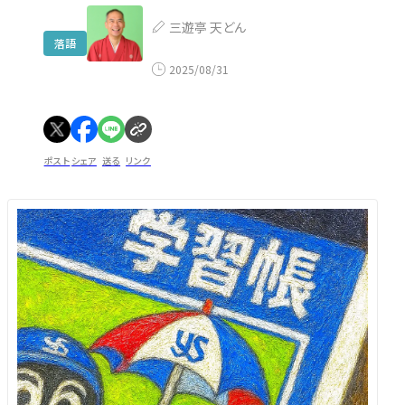
三遊亭 天どん
落語
2025/08/31
ポスト
シェア
送る
リンク