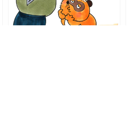
「オチ研究会 なぜこのサゲは受けるのか？」 第十六回
一分茶番、 棒鱈、 権兵衛狸
～演者の視点から、オチの仕掛けや工夫を楽しく解説！
林家 はな平
2026/08/06