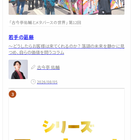
「古今亭佑輔とメタバースの世界」 第12回
若手の葛藤
～どうしたらお客様は来てくれるのか？ 落語の未来を静かに見
つめ、自らの価値を問うコラム
古今亭 佑輔
2026/08/05