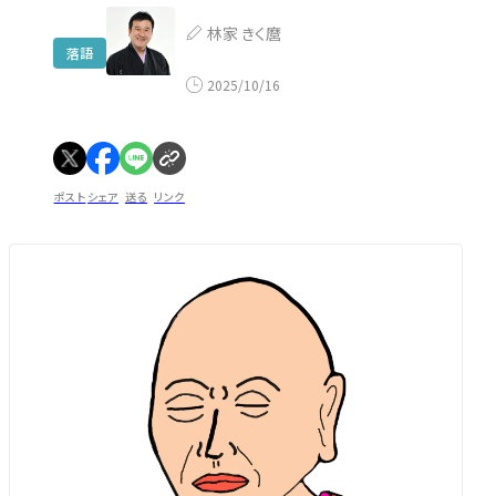
林家 きく麿
落語
2025/10/16
ポスト
シェア
送る
リンク