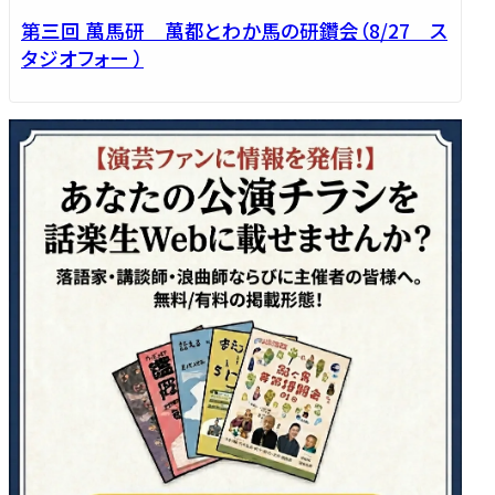
第三回 萬馬研 萬都とわか馬の研鑽会（8/27 ス
タジオフォー ）