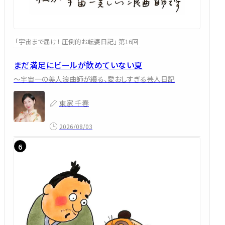
「宇宙まで届け！ 圧倒的お転婆日記」 第16回
まだ満足にビールが飲めていない夏
～宇宙一の美人浪曲師が綴る、愛おしすぎる芸人日記
東家 千春
2026/08/03