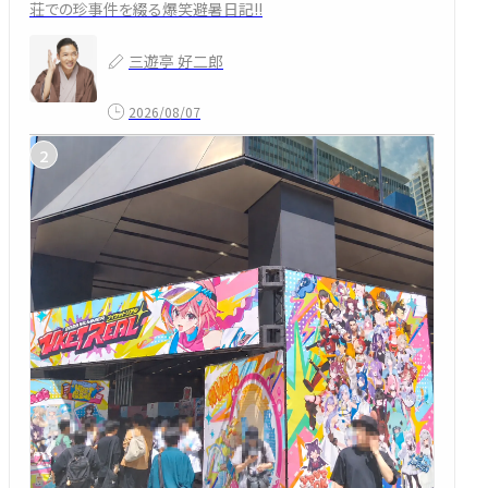
荘での珍事件を綴る爆笑避暑日記!!
三遊亭 好二郎
2026/08/07