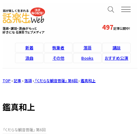
497
落語・講談・浪曲がもっと
記事公開中！
好きになる演芸ウェブメディア
新着
執筆者
落語
講談
浪曲
その他
Books
おすすめ公演
TOP
›
記事
›
落語
›
「くだらな観音菩薩」 第6回
›
鑑真和上
鑑真和上
「くだらな観音菩薩」 第6回