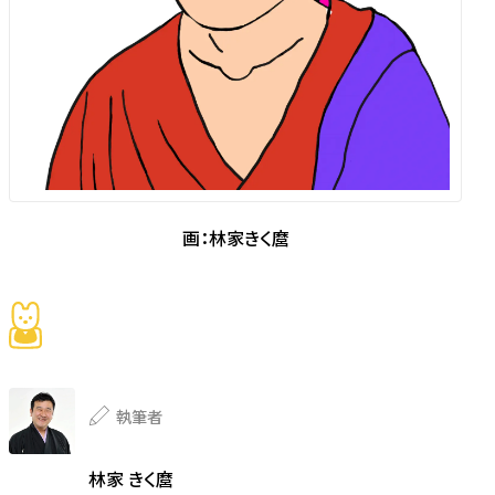
画：林家きく麿
執筆者
林家 きく麿