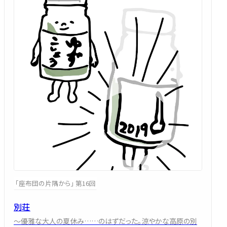
「座布団の片隅から」 第16回
別荘
～優雅な大人の夏休み……のはずだった。涼やかな高原の別