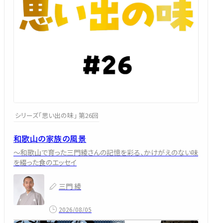
シリーズ「思い出の味」 第26回
和歌山の家族の風景
～和歌山で育った三門綾さんの記憶を彩る、かけがえのない味
を綴った食のエッセイ
三門 綾
2026/08/05