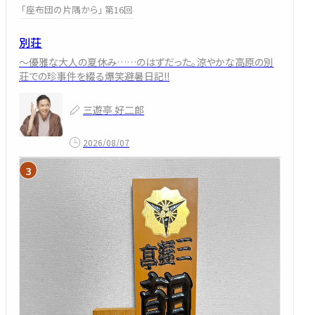
「座布団の片隅から」 第16回
別荘
～優雅な大人の夏休み……のはずだった。涼やかな高原の別
荘での珍事件を綴る爆笑避暑日記!!
三遊亭 好二郎
2026/08/07