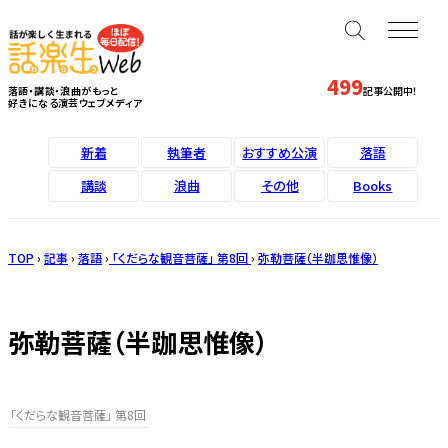
499
落語・講談・浪曲がもっと
記事公開中！
好きになる演芸ウェブメディア
新着
執筆者
おすすめ公演
落語
講談
浪曲
その他
Books
TOP
›
記事
›
落語
›
「くだらな観音菩薩」 第8回
›
弥勒菩薩（半跏思惟像）
弥勒菩薩（半跏思惟像）
「くだらな観音菩薩」 第8回