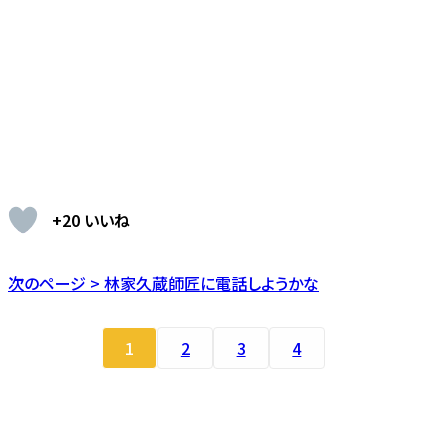
+20 いいね
次のページ > 林家久蔵師匠に電話しようかな
1
2
3
4