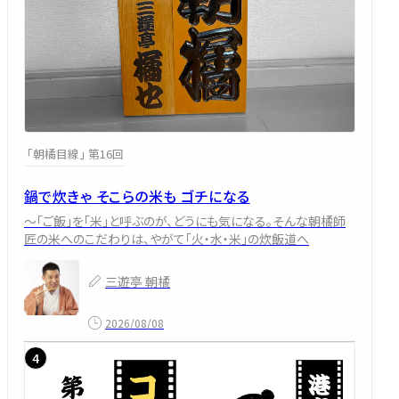
「朝橘目線」 第16回
鍋で炊きゃ そこらの米も ゴチになる
～「ご飯」を「米」と呼ぶのが、どうにも気になる。そんな朝橘師
匠の米へのこだわりは、やがて「火・水・米」の炊飯道へ
三遊亭 朝橘
2026/08/08