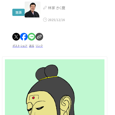
林家 きく麿
落語
2025/12/16
ポスト
シェア
送る
リンク