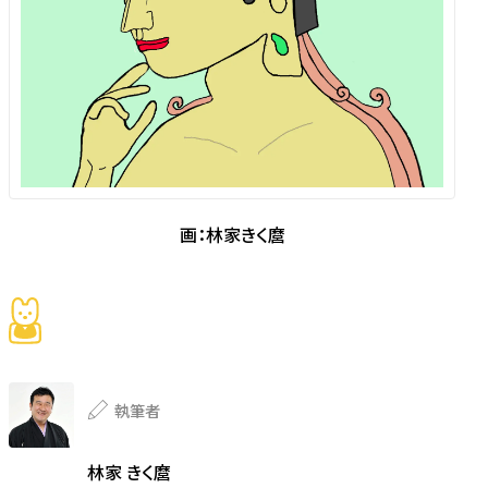
画：林家きく麿
執筆者
林家 きく麿