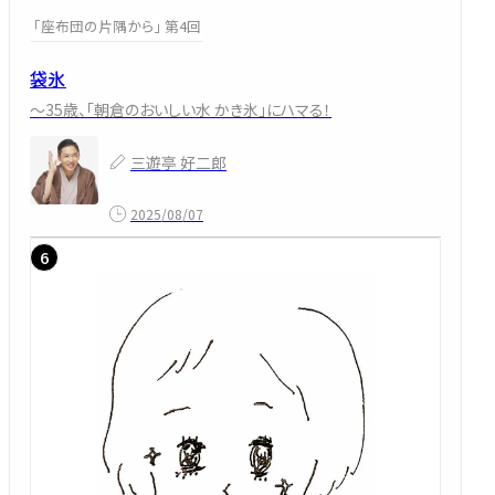
「座布団の片隅から」 第4回
袋氷
～35歳、「朝倉のおいしい水 かき氷」にハマる！
三遊亭 好二郎
2025/08/07