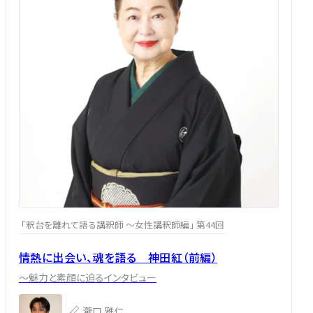
「釈台を離れて語る講釈師 ～女性講釈師編」 第44回
情熱に出会い、魂を語る 神田紅（前編）
～魅力と素顔に迫るインタビュー
瀧口 雅仁