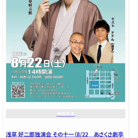
予約する
浅草 好二郎独演会 その十一（8/22 あさくさ劇亭