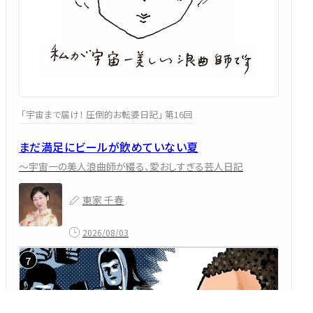
「宇宙まで届け！ 圧倒的お転婆日記」 第16回
まだ満足にビールが飲めていない夏
～宇宙一の美人浪曲師が綴る、愛おしすぎる芸人日記
東家 千春
2026/08/03