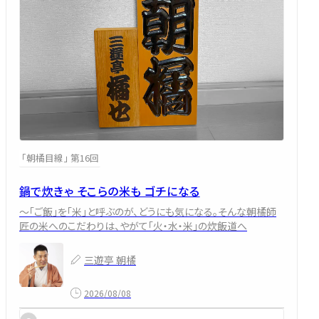
「朝橘目線」 第16回
鍋で炊きゃ そこらの米も ゴチになる
～「ご飯」を「米」と呼ぶのが、どうにも気になる。そんな朝橘師
匠の米へのこだわりは、やがて「火・水・米」の炊飯道へ
三遊亭 朝橘
2026/08/08