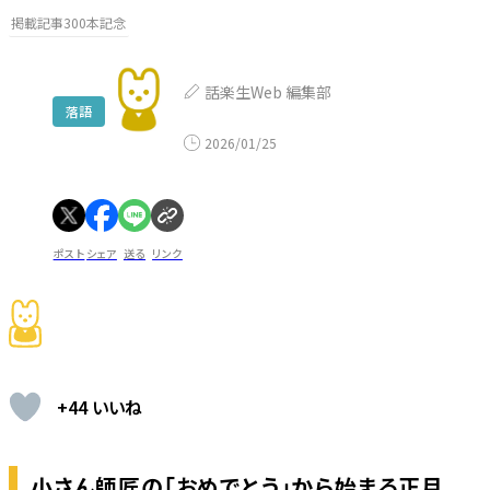
掲載記事300本記念
話楽生Web 編集部
落語
2026/01/25
ポスト
シェア
送る
リンク
+44 いいね
小さん師匠の「おめでとう」から始まる正月