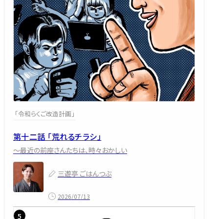
「令和らくご改造計画」
第十二話 「荒れるチラシ」
～最近の前座さんたちは、時々おかしい
三遊亭 ごはんつぶ
2026/07/13