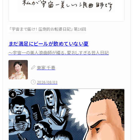
「宇宙まで届け！ 圧倒的お転婆日記」 第16回
まだ満足にビールが飲めていない夏
～宇宙一の美人浪曲師が綴る、愛おしすぎる芸人日記
東家 千春
2026/08/03