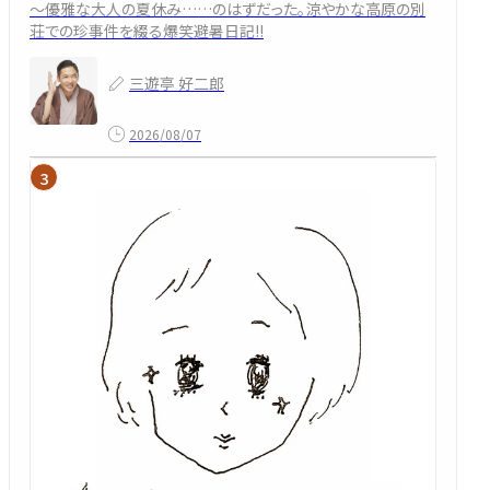
～優雅な大人の夏休み……のはずだった。涼やかな高原の別
荘での珍事件を綴る爆笑避暑日記!!
三遊亭 好二郎
2026/08/07