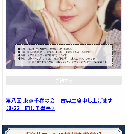
予約する
第八回 東家千春の会 古典二席申し上げます
（8/22 向じま墨亭 ）