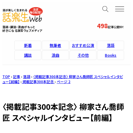
498
落語・講談・浪曲がもっと
記事公開中！
好きになる演芸ウェブメディア
新着
執筆者
おすすめ公演
落語
講談
浪曲
その他
Books
TOP
›
記事
›
落語
›
〈掲載記事300本記念〉 柳家さん喬師匠 スペシャルインタビ
ュー【前編】
›
掲載記事300本記念
›
ページ 2
〈掲載記事300本記念〉 柳家さん喬師
匠 スペシャルインタビュー【前編】