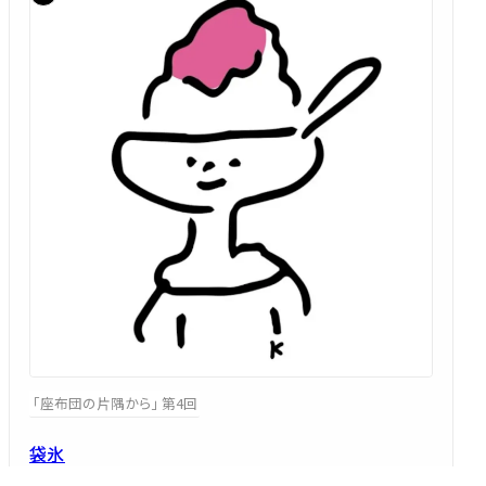
「座布団の片隅から」 第4回
袋氷
～35歳、「朝倉のおいしい水 かき氷」にハマる！