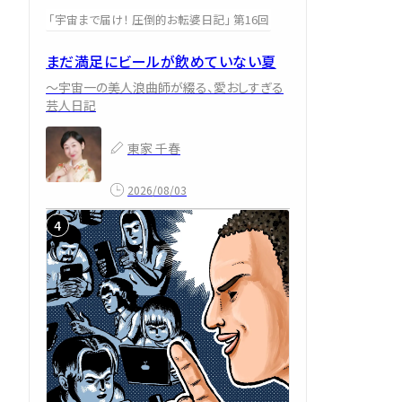
「宇宙まで届け！ 圧倒的お転婆日記」 第16回
まだ満足にビールが飲めていない夏
～宇宙一の美人浪曲師が綴る、愛おしすぎる
芸人日記
東家 千春
2026/08/03