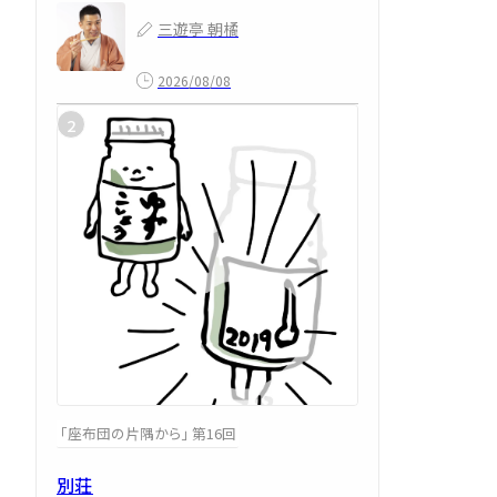
三遊亭 朝橘
2026/08/08
「座布団の片隅から」 第16回
別荘