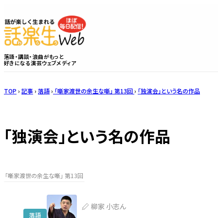
落語・講談・浪曲がもっと
好きになる演芸ウェブメディア
TOP
›
記事
›
落語
›
「噺家渡世の余生な噺」 第13回
›
「独演会」という名の作品
「独演会」という名の作品
「噺家渡世の余生な噺」 第13回
柳家 小志ん
落語