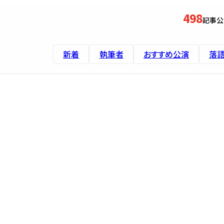
498
記事公
新着
執筆者
おすすめ公演
落