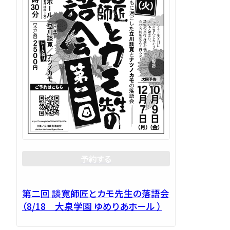
予約する
第二回 談寛師匠とカモ先生の落語会
（8/18 大泉学園 ゆめりあホール ）