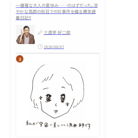
～優雅な大人の夏休み……のはずだった。涼
やかな高原の別荘での珍事件を綴る爆笑避
暑日記!!
三遊亭 好二郎
2026/08/07