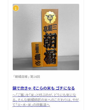
「朝橘目線」 第16回
鍋で炊きゃ そこらの米も ゴチになる
～「ご飯」を「米」と呼ぶのが、どうにも気にな
る。そんな朝橘師匠の米へのこだわりは、やが
て「火・水・米」の炊飯道へ