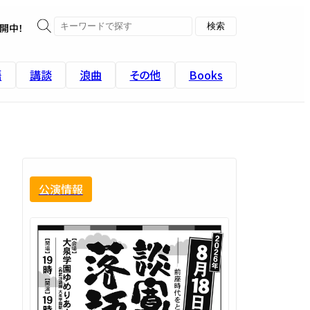
開中！
語
講談
浪曲
その他
Books
公演情報