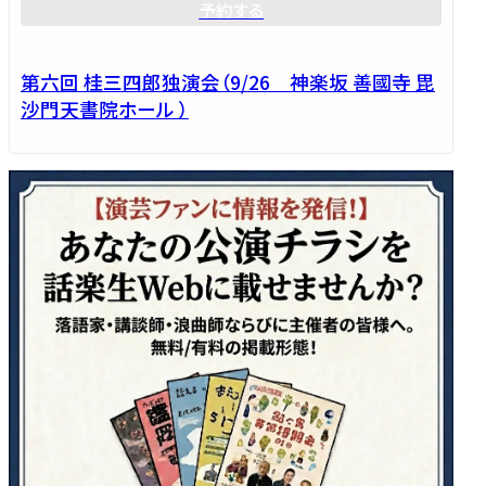
予約する
第六回 桂三四郎独演会（9/26 神楽坂 善國寺 毘
沙門天書院ホール ）