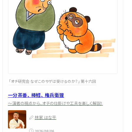
「オチ研究会 なぜこのサゲは受けるのか？」 第十六回
一分茶番、 棒鱈、 権兵衛狸
～演者の視点から、オチの仕掛けや工夫を楽しく解説！
林家 はな平
2026/08/06