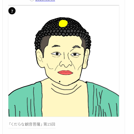
「くだらな観音菩薩」 第15回