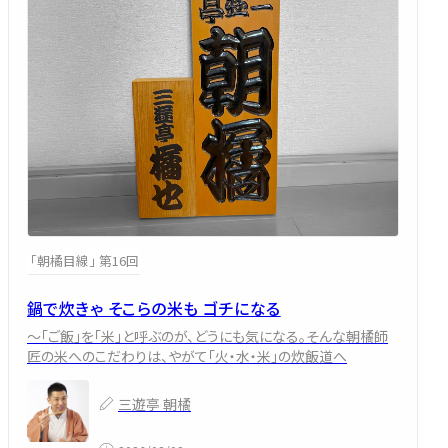
「朝橘目線」 第16回
鍋で炊きゃ そこらの米も ゴチになる
～「ご飯」を「米」と呼ぶのが、どうにも気になる。そんな朝橘師
匠の米へのこだわりは、やがて「火・水・米」の炊飯道へ
三遊亭 朝橘