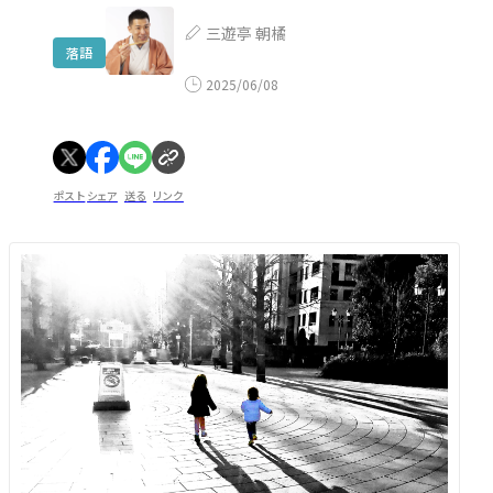
三遊亭 朝橘
落語
2025/06/08
ポスト
シェア
送る
リンク