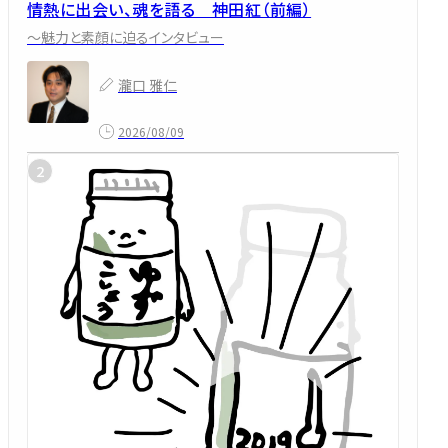
情熱に出会い、魂を語る 神田紅（前編）
～魅力と素顔に迫るインタビュー
瀧口 雅仁
2026/08/09