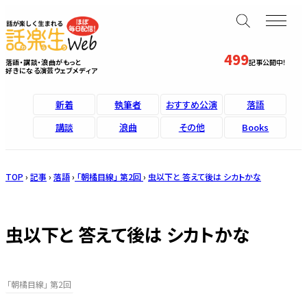
499
落語・講談・浪曲がもっと
記事公開中！
好きになる演芸ウェブメディア
新着
執筆者
おすすめ公演
落語
講談
浪曲
その他
Books
TOP
›
記事
›
落語
›
「朝橘目線」 第2回
›
虫以下と 答えて後は シカトかな
虫以下と 答えて後は シカトかな
「朝橘目線」 第2回