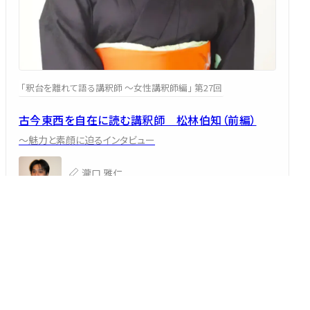
「釈台を離れて語る講釈師 ～女性講釈師編」 第27回
古今東西を自在に読む講釈師 松林伯知（前編）
～魅力と素顔に迫るインタビュー
瀧口 雅仁
2026/03/12