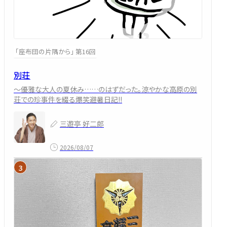
「座布団の片隅から」 第16回
別荘
～優雅な大人の夏休み……のはずだった。涼やかな高原の別
荘での珍事件を綴る爆笑避暑日記!!
三遊亭 好二郎
2026/08/07