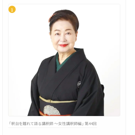
「釈台を離れて語る講釈師 ～女性講釈師編」 第44回