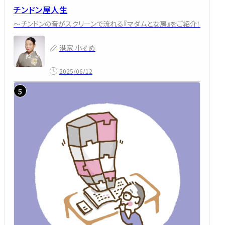
チンドン屋人生
～チンドンの音がスクリーンで流れる『マダムと女房』をご紹介！
港家 小そめ
2025/06/12