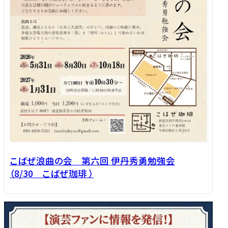
こばぜ浪曲の会 第六回 伊丹秀勇勉強会
（8/30 こばぜ珈琲 ）