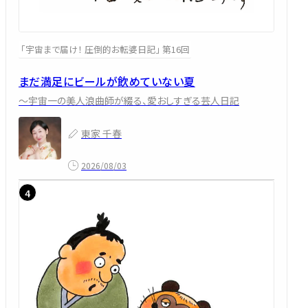
「宇宙まで届け！ 圧倒的お転婆日記」 第16回
まだ満足にビールが飲めていない夏
～宇宙一の美人浪曲師が綴る、愛おしすぎる芸人日記
東家 千春
2026/08/03