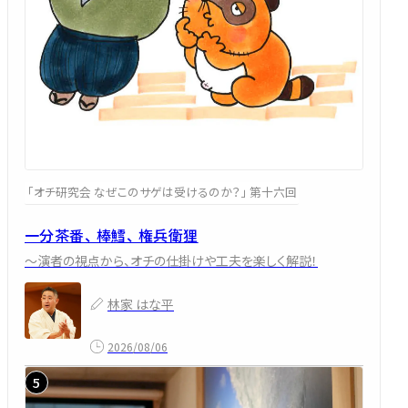
「オチ研究会 なぜこのサゲは受けるのか？」 第十六回
一分茶番、 棒鱈、 権兵衛狸
～演者の視点から、オチの仕掛けや工夫を楽しく解説！
林家 はな平
2026/08/06