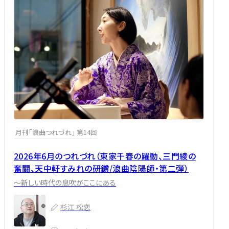
月刊「浪曲つれづれ」 第14回
2026年6月のつれづれ（東家千春の躍動、三門綾の
奮闘、天中軒すみれの研鑽/浪曲陰陽師・第二弾）
～新しい時代の息吹がここにある
杉江 松恋