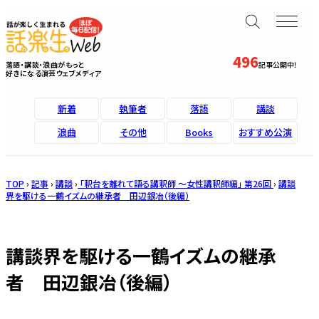
496
落語・講談・浪曲がもっと
記事公開中！
好きになる演芸ウェブメディア
新着
執筆者
落語
講談
浪曲
その他
Books
おすすめ公演
TOP
›
記事
›
講談
›
「釈台を離れて語る講釈師 ～女性講釈師編」 第26回
›
講談
界を駆ける一鶴イズムの継承者 田辺銀冶（後編）
講談界を駆ける一鶴イズムの継承
者 田辺銀冶（後編）