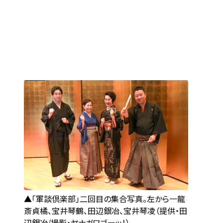
「軍談倶楽部」二回目の集合写真。左から一龍
斎貞橘、宝井琴鶴、田辺銀冶、宝井琴凌（提供・田
辺銀冶/撮影・ヤナガワゴーッ！）