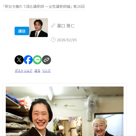
「釈台を離れて語る講釈師 ～女性講釈師編」 第26回
瀧口 雅仁
講談
2026/02/05
ポスト
シェア
送る
リンク