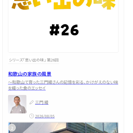
シリーズ「思い出の味」 第26回
和歌山の家族の風景
～和歌山で育った三門綾さんの記憶を彩る、かけがえのない味
を綴った食のエッセイ
三門 綾
2026/08/05