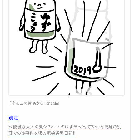
「座布団の片隅から」 第16回
別荘
～優雅な大人の夏休み……のはずだった。涼やかな高原の別
荘での珍事件を綴る爆笑避暑日記!!