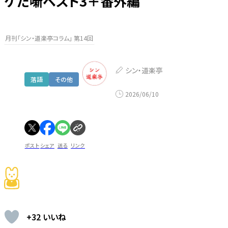
ケた噺ベスト3＋番外編
月刊「シン・道楽亭コラム」 第14回
シン・道楽亭
落語
その他
2026/06/10
ポスト
シェア
送る
リンク
+32 いいね