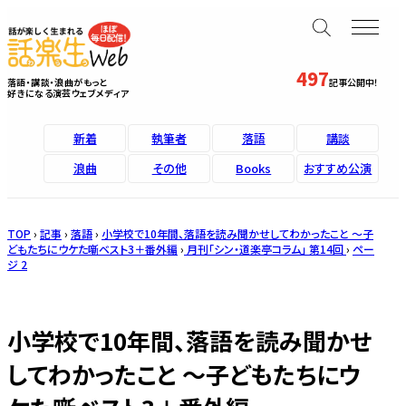
497
落語・講談・浪曲がもっと
記事公開中！
好きになる演芸ウェブメディア
新着
執筆者
落語
講談
浪曲
その他
Books
おすすめ公演
TOP
›
記事
›
落語
›
小学校で10年間、落語を読み聞かせしてわかったこと ～子
どもたちにウケた噺ベスト3＋番外編
›
月刊「シン・道楽亭コラム」 第14回
›
ペー
ジ 2
小学校で10年間、落語を読み聞かせ
してわかったこと ～子どもたちにウ