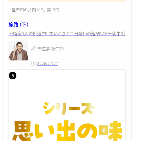
「座布団の片隅から」 第15回
旅路（下）
～噺家3人の珍道中！ 笑いと涙と二日酔いの落語ツアー後半戦
三遊亭 好二郎
2026/07/07