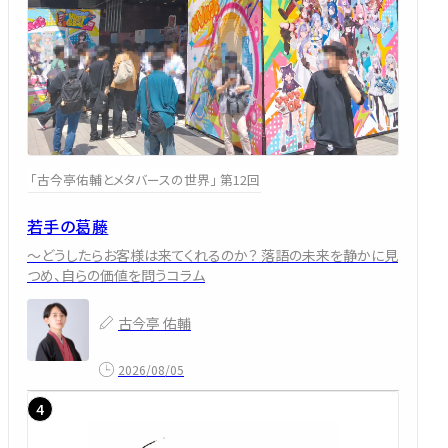
「古今亭佑輔とメタバースの世界」 第12回
若手の葛藤
～どうしたらお客様は来てくれるのか？ 落語の未来を静かに見
つめ、自らの価値を問うコラム
古今亭 佑輔
2026/08/05