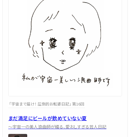
「宇宙まで届け！ 圧倒的お転婆日記」 第16回
まだ満足にビールが飲めていない夏
～宇宙一の美人浪曲師が綴る、愛おしすぎる芸人日記