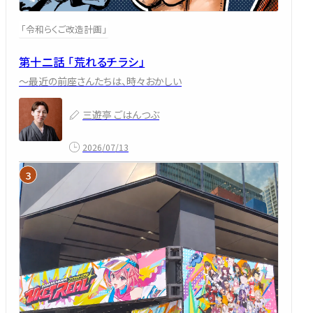
「令和らくご改造計画」
第十二話 「荒れるチラシ」
～最近の前座さんたちは、時々おかしい
三遊亭 ごはんつぶ
2026/07/13