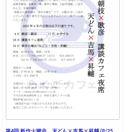
第4回 新作火曜会 天どん×吉馬×昇輔（8/25