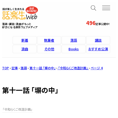
496
落語・講談・浪曲がもっと
記事公開中！
好きになる演芸ウェブメディア
新着
執筆者
落語
講談
浪曲
その他
Books
おすすめ公演
TOP
›
記事
›
落語
›
第十一話 「塀の中」
›
「令和らくご改造計画」
›
ページ 4
第十一話 「塀の中」
「令和らくご改造計画」