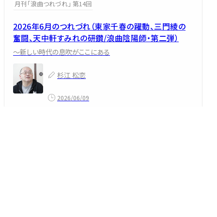
月刊「浪曲つれづれ」 第14回
2026年6月のつれづれ（東家千春の躍動、三門綾の
奮闘、天中軒すみれの研鑽/浪曲陰陽師・第二弾）
～新しい時代の息吹がここにある
杉江 松恋
2026/06/09