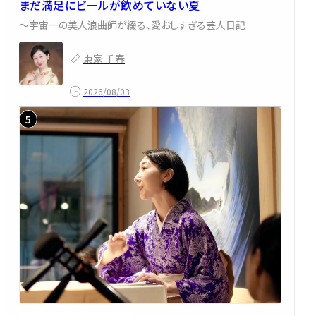
まだ満足にビールが飲めていない夏
～宇宙一の美人浪曲師が綴る、愛おしすぎる芸人日記
東家 千春
2026/08/03