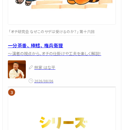
「オチ研究会 なぜこのサゲは受けるのか？」 第十六回
一分茶番、 棒鱈、 権兵衛狸
～演者の視点から、オチの仕掛けや工夫を楽しく解説！
林家 はな平
2026/08/06