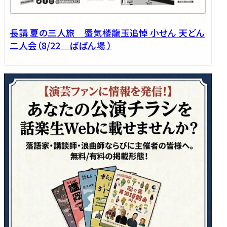
長講 夏の三人旅 蜃気楼龍玉追悼 小せん 天どん
二人会（8/22 ばばん場 ）