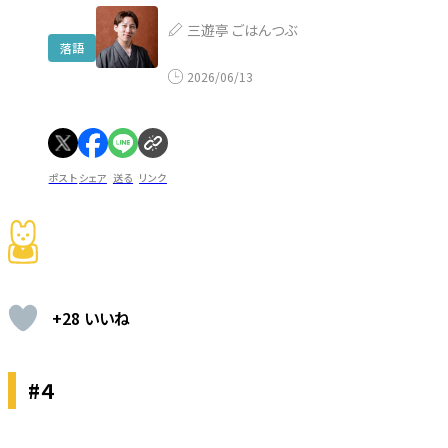
三遊亭 ごはんつぶ
落語
2026/06/13
ポスト
シェア
送る
リンク
+28 いいね
#４