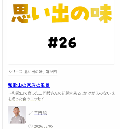
シリーズ「思い出の味」 第26回
和歌山の家族の風景
～和歌山で育った三門綾さんの記憶を彩る、かけがえのない味
を綴った食のエッセイ
三門 綾
2026/08/05