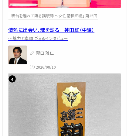
「釈台を離れて語る講釈師 ～女性講釈師編」 第45回
情熱に出会い、魂を語る 神田紅（中編）
～魅力と素顔に迫るインタビュー
瀧口 雅仁
2026/08/10