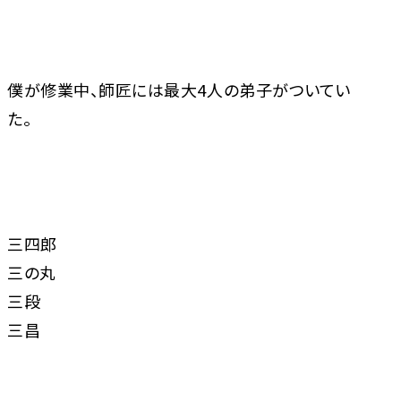
僕が修業中、師匠には最大4人の弟子がついてい
た。
三四郎
三の丸
三段
三昌