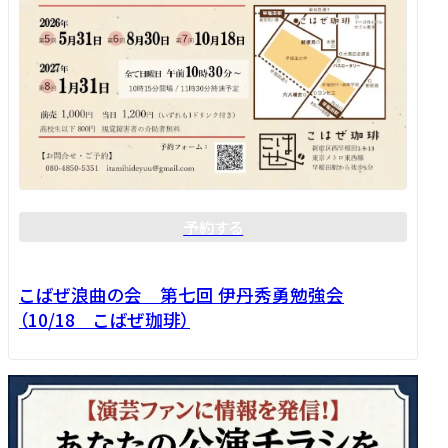
予約する
こばぜ浪曲の会 第七回 伊丹秀勇勉強会
（10/18 こばぜ珈琲）