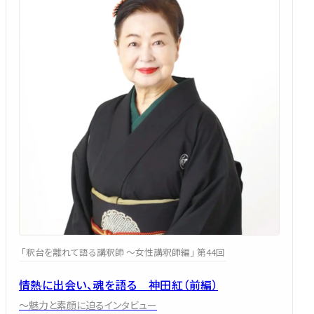
「釈台を離れて語る講釈師 ～女性講釈師編」 第44回
情熱に出会い、魂を語る 神田紅（前編）
～魅力と素顔に迫るインタビュー