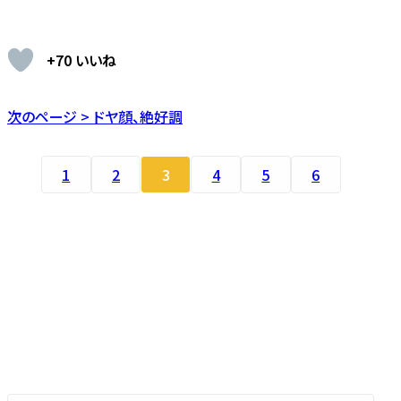
+70 いいね
次のページ > ドヤ顔、絶好調
1
2
3
4
5
6