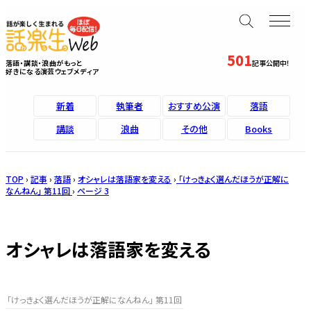
501
落語・講談・浪曲がもっと
記事公開中！
好きになる演芸ウェブメディア
新着
執筆者
おすすめ公演
落語
講談
浪曲
その他
Books
TOP
›
記事
›
落語
›
オシャレは落語家を変える
›
「けっきょく選んだほうが正解に
なんねん」 第11回
›
ページ 3
オシャレは落語家を変える
「けっきょく選んだほうが正解になんねん」 第11回