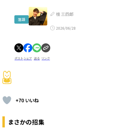
桂 三四郎
落語
2026/06/28
ポスト
シェア
送る
リンク
+70 いいね
まさかの招集