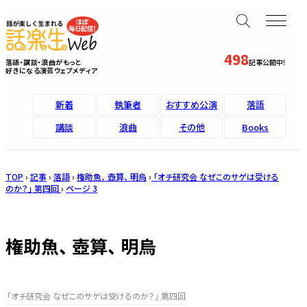
498
落語・講談・浪曲がもっと
記事公開中！
好きになる演芸ウェブメディア
新着
執筆者
おすすめ公演
落語
講談
浪曲
その他
Books
TOP
›
記事
›
落語
›
権助魚、 壺算、 明烏
›
「オチ研究会 なぜこのサゲは受ける
のか？」 第四回
›
ページ 3
権助魚、 壺算、 明烏
「オチ研究会 なぜこのサゲは受けるのか？」 第四回