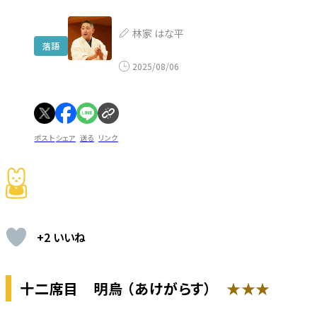
林家 はな平
落語
2025/08/06
ポスト
シェア
送る
リンク
+2 いいね
十二席目
明烏 （あけがらす）
★★★