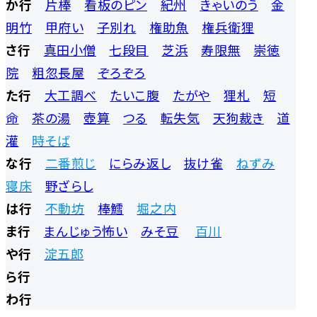
か行
片棒
看板のピン
紀州
きゃいのう
金
明竹
甲府い
子別れ
権助魚
権兵衛狸
さ行
真田小僧
七段目
芝浜
寿限無
崇徳
院
粗忽長屋
ぞろぞろ
た行
大工調べ
たいこ腹
たがや
狸札
短
命
茶の湯
壺算
つる
転失気
天狗裁き
道
灌
時そば
な行
二番煎じ
にらみ返し
抜け雀
ねずみ
寝床
野ざらし
は行
不動坊
棒鱈
堀之内
ま行
まんじゅう怖い
みそ豆
百川
や行
淀五郎
ら行
わ行