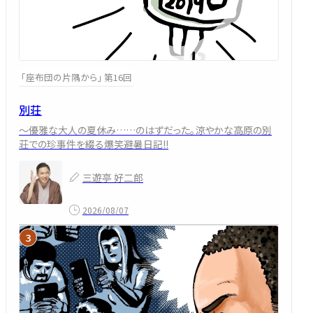
「座布団の片隅から」 第16回
別荘
～優雅な大人の夏休み……のはずだった。涼やかな高原の別
荘での珍事件を綴る爆笑避暑日記!!
三遊亭 好二郎
2026/08/07