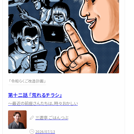
「令和らくご改造計画」
第十二話 「荒れるチラシ」
～最近の前座さんたちは、時々おかしい
三遊亭 ごはんつぶ
2026/07/13