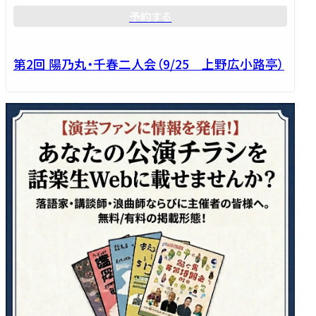
予約する
第2回 陽乃丸・千春二人会（9/25 上野広小路亭）