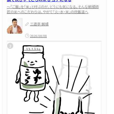
～「ご飯」を「米」と呼ぶのが、どうにも気になる。そんな朝橘師
匠の米へのこだわりは、やがて「火・水・米」の炊飯道へ
三遊亭 朝橘
2026/08/08