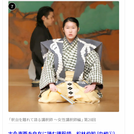
「釈台を離れて語る講釈師 ～女性講釈師編」 第28回
古今東西を自在に読む講釈師 松林伯知（中編①）