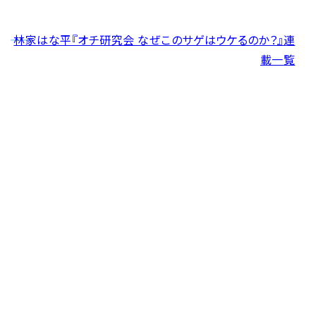
――
林家はな平『オチ研究会 なぜこのサゲはウケるのか？』連
載一覧