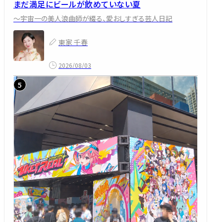
まだ満足にビールが飲めていない夏
～宇宙一の美人浪曲師が綴る、愛おしすぎる芸人日記
東家 千春
2026/08/03