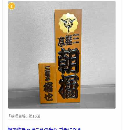
「朝橘目線」 第16回
鍋で炊きゃ そこらの米も ゴチになる