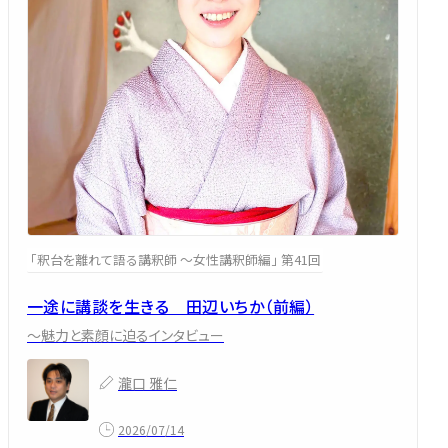
「釈台を離れて語る講釈師 ～女性講釈師編」 第41回
一途に講談を生きる 田辺いちか（前編）
～魅力と素顔に迫るインタビュー
瀧口 雅仁
2026/07/14