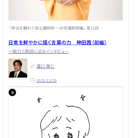
「釈台を離れて語る講釈師 ～女性講釈師編」 第21回
日常を鮮やかに描く言葉の力 神田茜（前編）
～魅力と素顔に迫るインタビュー
瀧口 雅仁
2025/12/29