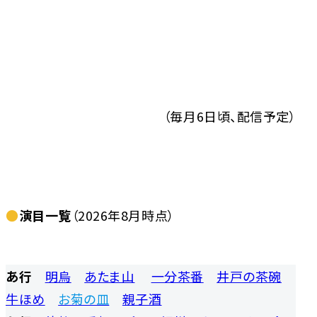
（毎月6日頃、配信予定）
●
演目一覧
（2026年8月時点）
あ行
明烏
あたま山
一分茶番
井戸の茶碗
牛ほめ
お菊の皿
親子酒