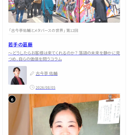
「古今亭佑輔とメタバースの世界」 第12回
若手の葛藤
～どうしたらお客様は来てくれるのか？ 落語の未来を静かに見
つめ、自らの価値を問うコラム
古今亭 佑輔
2026/08/05